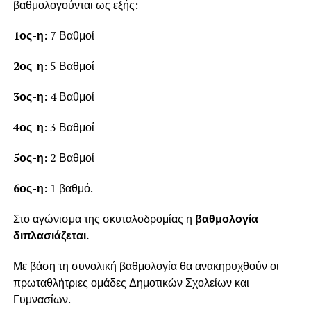
βαθμολογούνται ως εξής:
1ος-η:
7 Βαθμοί
2ος-η:
5 Βαθμοί
3ος-η:
4 Βαθμοί
4ος-η:
3 Βαθμοί –
5ος-η:
2 Βαθμοί
6ος-η:
1 βαθμό.
Στο αγώνισμα της σκυταλοδρομίας η
βαθμολογία
διπλασιάζεται.
Με βάση τη συνολική βαθμολογία θα ανακηρυχθούν οι
πρωταθλήτριες ομάδες Δημοτικών Σχολείων και
Γυμνασίων.