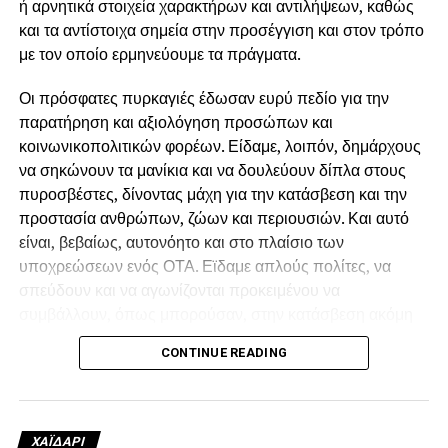
ή αρνητικά στοιχεία χαρακτήρων και αντιλήψεων, καθώς
ώστε να κάνουν «πάρτι» εργολάβοι και εταιρείες.
και τα αντίστοιχα σημεία στην προσέγγιση και στον τρόπο
Διεκδικούμε άμεση στελέχωση όλων των Δασαρχείων,
με τον οποίο ερμηνεύουμε τα πράγματα.
της Πυροσβεστικής και των Υπηρεσιών Πολιτικής
Οι πρόσφατες πυρκαγιές έδωσαν ευρύ πεδίο για την
Προστασίας και ολοκληρωμένα έργα πρόληψης, ώστε
παρατήρηση και αξιολόγηση προσώπων και
να σταματήσουμε να είμαστε κάθε καλοκαίρι αντιμέτωποι
κοινωνικοπολιτικών φορέων. Είδαμε, λοιπόν, δημάρχους
με τους ίδιους κινδύνους και τις καταστροφές.
να σηκώνουν τα μανίκια και να δουλεύουν δίπλα στους
πυροσβέστες, δίνοντας μάχη για την κατάσβεση και την
προστασία ανθρώπων, ζώων και περιουσιών. Και αυτό
είναι, βεβαίως, αυτονόητο και στο πλαίσιο των
υποχρεώσεων ενός ΟΤΑ. Εϊδαμε απλούς πολίτες, να
σπεύδουν και να αγωνίζονται προκειμένου να
συμβάλλουν, όπως μπορούσαν, στην κατάσβεση ακόμη
και αν δεν είχαν οι ίδιοι κάποιο κίνδυνο για την περιουσία
CONTINUE READING
τους απλώς, γιατί συντρέχουν εθελοντικά τον
συνάνθρωπο.
Είδαμε, όμως, και κάποιους άλλους, οι οποίοι
ΧΑΪΔΑΡΙ