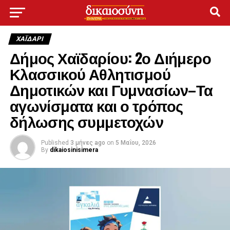
ΧΑΪΔΑΡΙ
Δήμος Χαϊδαρίου: 2ο Διήμερο
Κλασσικού Αθλητισμού
Δημοτικών και Γυμνασίων–Τα
αγωνίσματα και ο τρόπος
δήλωσης συμμετοχών
Published
3 μήνες ago
on
5 Μαΐου, 2026
By
dikaiosinisimera