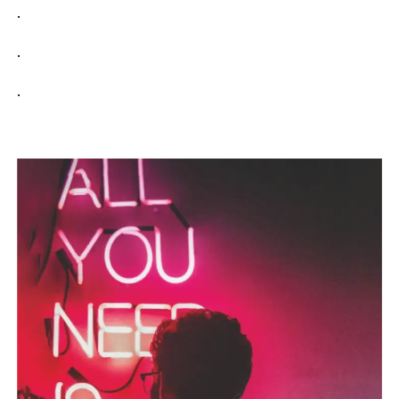
.
.
.