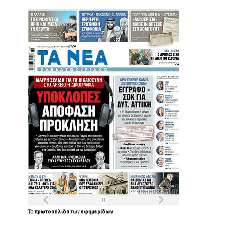
Τα
πρωτοσέλιδα
των
εφημερίδων