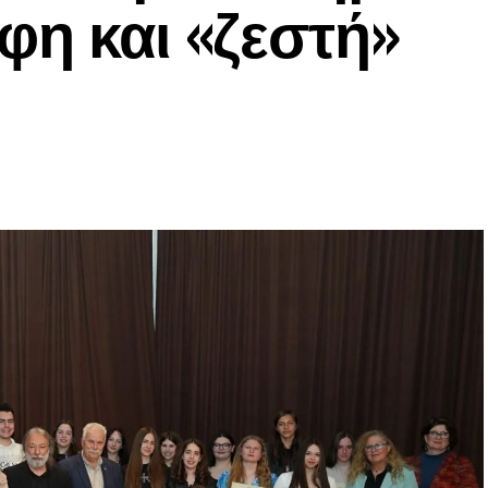
φη και «ζεστή»