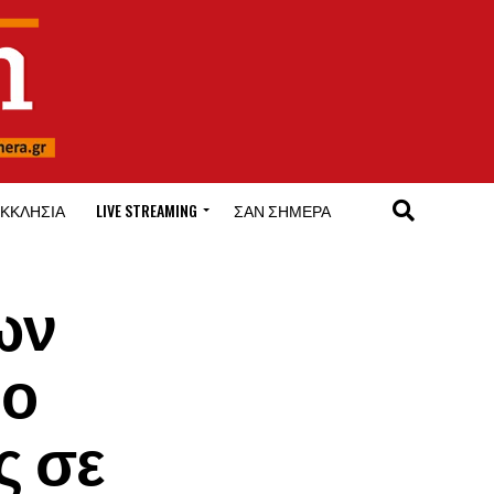
ΚΚΛΗΣΊΑ
LIVE STREAMING
ΣΑΝ ΣΉΜΕΡΑ
ων
1ο
ς σε