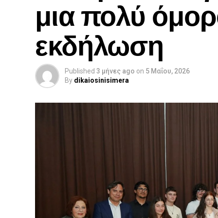
μια πολύ όμορ
εκδήλωση
Published
3 μήνες ago
on
5 Μαΐου, 2026
By
dikaiosinisimera