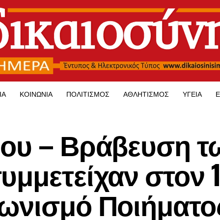
ΊΑ
ΚΟΙΝΩΝΊΑ
ΠΟΛΙΤΙΣΜΌΣ
ΑΘΛΗΤΙΣΜΌΣ
ΥΓΕΊΑ
Ε
ίου – Βράβευση τ
υμμετείχαν στον 
ωνισμό Ποιήματο