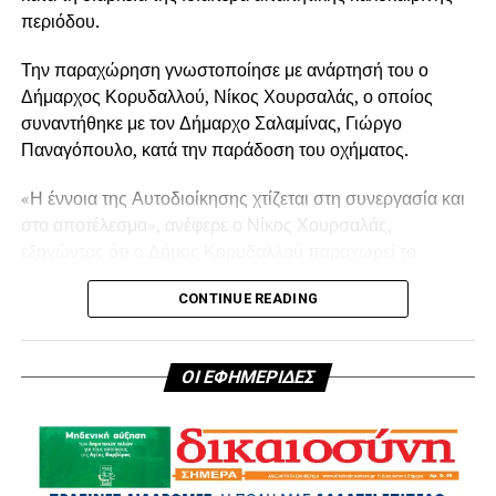
περιόδου.
.
Την παραχώρηση γνωστοποίησε με ανάρτησή του ο
Δήμαρχος Κορυδαλλού, Νίκος Χουρσαλάς, ο οποίος
συναντήθηκε με τον Δήμαρχο Σαλαμίνας, Γιώργο
Παναγόπουλο, κατά την παράδοση του οχήματος.
«Η έννοια της Αυτοδιοίκησης χτίζεται στη συνεργασία και
στο αποτέλεσμα», ανέφερε ο Νίκος Χουρσαλάς,
εξηγώντας ότι ο Δήμος Κορυδαλλού παραχωρεί το
απορριμματοφόρο για την αντιμετώπιση των αυξημένων
CONTINUE READING
αναγκών της Σαλαμίνας.
Από την πλευρά του, ο Γιώργος Παναγόπουλος
ΟΙ ΕΦΗΜΕΡΙΔΕΣ
ευχαρίστησε θερμά τον Δήμαρχο Κορυδαλλού για τη
συνδρομή του στα προβλήματα που αντιμετωπίζει το νησί
εξαιτίας του μεγάλου αριθμού επισκεπτών κατά την
καλοκαιρινή περίοδο.