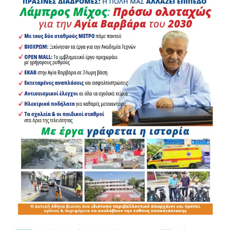
Η παραχώρηση του απορριμματοφόρου αποτελεί μια
έμπρακτη κίνηση αλληλεγγύης μεταξύ δύο όμορων δήμων
του Πειραιά και αναμένεται να προσφέρει μία επιπλέον,
πολύτιμη βοήθεια στις καθημερινές επιχειρήσεις
αποκομιδής και καθαρισμού του νησιού.
Κλείνοντας, ο Δήμαρχος Κορυδαλλού αναφέρθηκε με
θερμά λόγια στη Σαλαμίνα, χαρακτηρίζοντάς την «πάρα
πολύ όμορφο νησί» και εκφράζοντας την πρόθεσή του να
την επισκεφθεί κατά τη διάρκεια του καλοκαιριού.
Πρόγραμμα
Αναπαραγωγής
Βίντεο