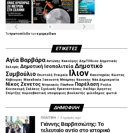
Τα
πρωτοσέλιδα
των
εφημερίδων
ΕΤΙΚΈΤΕΣ
Αγία Βαρβάρα
Αντώνης Κακούρης
ΔημΤΟΙλιου
Δημοτικές
Δημοτικό
Δημοτική Ισοπολιτεία
Εκλογές
Ιλιον
Συμβούλιο
Επιστολή
Εταιρεία
Κακοτεχνίες
Κώστας
Κάβουρας
Μακεδονία Ξακουστή
Μπαμπης Καουκης
Νέα Δημοκρατία
Νίκος Ζενετος
Παρέλαση
Ντηνιακός
Πάνθεον
Ρούλα
Κουσκουρή
Σελέκος
Σχολικές Εγκαταστάσεις
Χαϊδάρι
Χρηστος
Σπίρτζης
πυροσβεστική
υποψηφιος βουλευτής
φιλοδημος
φωτιά
ΔΗΜΟΦΙΛΉ
ΠΟΛΙΤΙΚΉ
2 ημέρες ago
Γιάννης Βαρβιτσιώτης: Το
τελευταίο αντίο στο ιστορικό