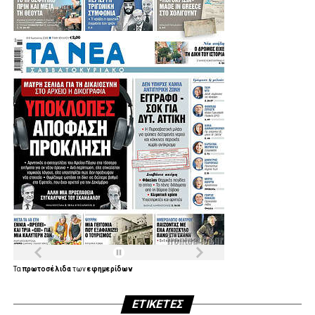
Τα
πρωτοσέλιδα
των
εφημερίδων
ΕΤΙΚΈΤΕΣ