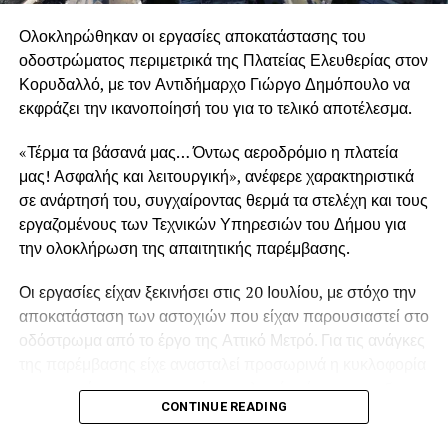
Ολοκληρώθηκαν οι εργασίες αποκατάστασης του
οδοστρώματος περιμετρικά της Πλατείας Ελευθερίας στον
Κορυδαλλό, με τον Αντιδήμαρχο Γιώργο Δημόπουλο να
εκφράζει την ικανοποίησή του για το τελικό αποτέλεσμα.
«Τέρμα τα βάσανά μας… Όντως αεροδρόμιο η πλατεία
μας! Ασφαλής και λειτουργική», ανέφερε χαρακτηριστικά
σε ανάρτησή του, συγχαίροντας θερμά τα στελέχη και τους
εργαζομένους των Τεχνικών Υπηρεσιών του Δήμου για
την ολοκλήρωση της απαιτητικής παρέμβασης.
Οι εργασίες είχαν ξεκινήσει στις 20 Ιουλίου, με στόχο την
.
αποκατάσταση των αστοχιών που είχαν παρουσιαστεί στο
οδόστρωμα από το έργο της Αττικό Μετρό. Για τις ανάγκες
της παρέμβασης είχε ανασταλεί προσωρινά η κυκλοφορία
των οχημάτων περιμετρικά της πλατείας έως και τις 5
.
CONTINUE READING
Αυγούστου.