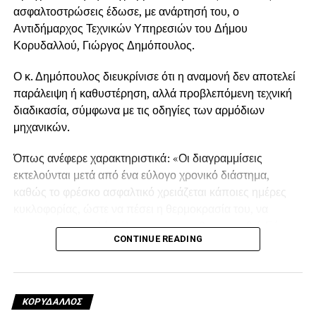
ασφαλτοστρώσεις έδωσε, με ανάρτησή του, ο
Αντιδήμαρχος Τεχνικών Υπηρεσιών του Δήμου
Κορυδαλλού, Γιώργος Δημόπουλος.
Ο κ. Δημόπουλος διευκρίνισε ότι η αναμονή δεν αποτελεί
παράλειψη ή καθυστέρηση, αλλά προβλεπόμενη τεχνική
διαδικασία, σύμφωνα με τις οδηγίες των αρμόδιων
μηχανικών.
Όπως ανέφερε χαρακτηριστικά: «Οι διαγραμμίσεις
εκτελούνται μετά από ένα εύλογο χρονικό διάστημα,
καθώς το φρέσκο ασφαλτικό χρειάζεται κάποιες ημέρες
κυκλοφορίας, ώστε να πέσει η θερμοκρασία του, να
σταματήσει να εκλύει έλαια και να σταθεροποιηθεί. Εάν η
CONTINUE READING
διαγράμμιση γίνει αμέσως μετά την ασφαλτόστρωση, η
βαφή δεν προσκολλάται σωστά, ρηγματώνεται και
ξεφτίζει.
ΚΟΡΥΔΑΛΛΟΣ
Συνήθως απαιτείται χρονικό διάστημα περίπου τεσσάρων