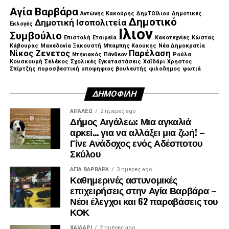
Αγία Βαρβάρα
Αντώνης Κακούρης
ΔημΤΟΙλιου
Δημοτικές
Δημοτικό
Δημοτική Ισοπολιτεία
Εκλογές
Ιλιον
Συμβούλιο
Επιστολή
Εταιρεία
Κακοτεχνίες
Κώστας
Κάβουρας
Μακεδονία Ξακουστή
Μπαμπης Καουκης
Νέα Δημοκρατία
Νίκος Ζενετος
Παρέλαση
Ντηνιακός
Πάνθεον
Ρούλα
Κουσκουρή
Σελέκος
Σχολικές Εγκαταστάσεις
Χαϊδάρι
Χρηστος
Σπίρτζης
πυροσβεστική
υποψηφιος βουλευτής
φιλοδημος
φωτιά
ΔΗΜΟΦΙΛΉ
ΑΙΓΑΛΕΩ
2 ημέρες ago
Δήμος Αιγάλεω: Μια αγκαλιά
αρκεί… για να αλλάξει μια ζωή! –
Γίνε Ανάδοχος ενός Αδέσποτου
Σκύλου
ΑΓΙΑ ΒΑΡΒΑΡΑ
3 ημέρες ago
Καθημερινές αστυνομικές
επιχειρήσεις στην Αγία Βαρβάρα –
Νέοι έλεγχοι και 62 παραβάσεις του
ΚΟΚ
ΧΑΪΔΑΡΙ
2 ημέρες ago