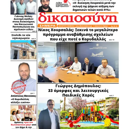
.
.
.