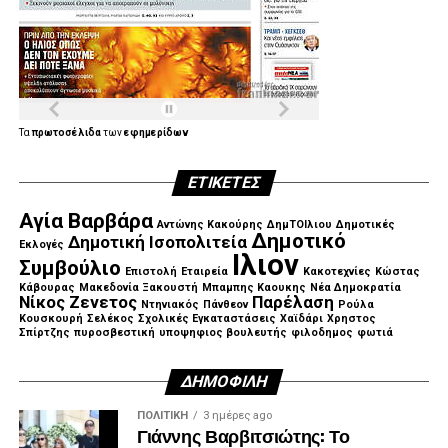
Τα
πρωτοσέλιδα
των
εφημερίδων
ΕΤΙΚΈΤΕΣ
Αγία Βαρβάρα
Αντώνης Κακούρης
ΔημΤΟΙλιου
Δημοτικές
Δημοτικό
Δημοτική Ισοπολιτεία
Εκλογές
Ιλιον
Συμβούλιο
Επιστολή
Εταιρεία
Κακοτεχνίες
Κώστας
Κάβουρας
Μακεδονία Ξακουστή
Μπαμπης Καουκης
Νέα Δημοκρατία
Νίκος Ζενετος
Παρέλαση
Ντηνιακός
Πάνθεον
Ρούλα
Κουσκουρή
Σελέκος
Σχολικές Εγκαταστάσεις
Χαϊδάρι
Χρηστος
Σπίρτζης
πυροσβεστική
υποψηφιος βουλευτής
φιλοδημος
φωτιά
ΔΗΜΟΦΙΛΉ
ΠΟΛΙΤΙΚΉ
3 ημέρες ago
Γιάννης Βαρβιτσιώτης: Το