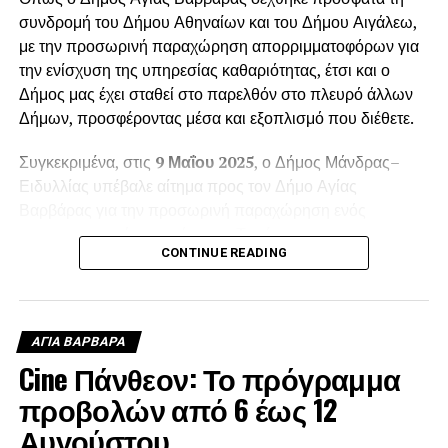
συνδρομή του Δήμου Αθηναίων και του Δήμου Αιγάλεω,
με την προσωρινή παραχώρηση απορριμματοφόρων για
την ενίσχυση της υπηρεσίας καθαριότητας, έτσι και ο
Δήμος μας έχει σταθεί στο παρελθόν στο πλευρό άλλων
Δήμων, προσφέροντας μέσα και εξοπλισμό που διέθετε.
Συγκεκριμένα, στις
9 Μαΐου 2025
, ο Δήμος Μάνδρας–
Ειδυλλίας υπέβαλε αίτημα προς τον Δήμο Αγίας
Βαρβάρας για την προσωρινή παραχώρηση ενός
απορριμματοφόρου οχήματος. Το αίτημα
CONTINUE READING
πρωτοκολλήθηκε στις
12 Μαΐου 2025
, με αριθμό
πρωτοκόλλου
6988
, και αφορούσε την κάλυψη των
αυξημένων αναγκών της
Δημοτικής Ενότητας Βιλίων
κατά τη θερινή περίοδο.
ΑΓΙΑ ΒΑΡΒΑΡΑ
Cine Πάνθεον: Το πρόγραμμα
Ο Δήμαρχος Αγίας Βαρβάρας
Λάμπρος Μίχος
ανταποκρίθηκε θετικά και ενέκρινε την παραχώρηση του
προβολών από 6 έως 12
απορριμματοφόρου. Το όχημα παραχωρήθηκε στον Δήμο
Αυγούστου
Μάνδρας–Ειδυλλίας από τις
12 Μαΐου 2025
, για χρονικό