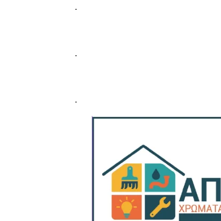
.
.
.