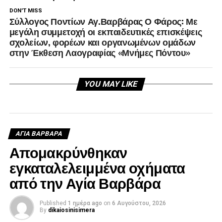
DON'T MISS
Σύλλογος Ποντίων Αγ.Βαρβάρας Ο Φάρος: Με
μεγάλη συμμετοχή οι εκπαιδευτικές επισκέψεις
σχολείων, φορέων και οργανωμένων ομάδων
στην Έκθεση Λαογραφίας «Μνήμες Πόντου»
YOU MAY LIKE
ΑΓΙΑ ΒΑΡΒΑΡΑ
Απομακρύνθηκαν
εγκαταλελειμμένα οχήματα
από την Αγία Βαρβάρα
Published
1 ημέρα ago
on
6 Αυγούστου, 2026
By
dikaiosinisimera