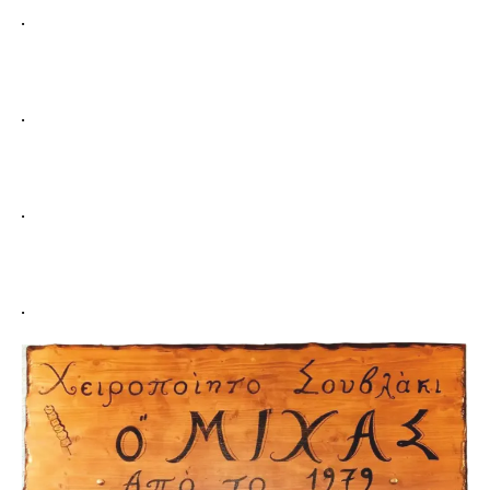
.
.
.
.