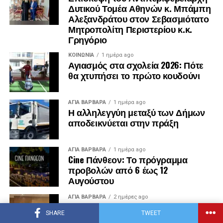
Δυτικού Τομέα Αθηνών κ. Μπάμπη
Αλεξανδράτου στον Σεβασμιότατο
Μητροπολίτη Περιστερίου κ.κ.
Γρηγόριο
ΚΟΙΝΩΝΊΑ
1 ημέρα ago
Αγιασμός στα σχολεία 2026: Πότε
θα χτυπήσει το πρώτο κουδούνι
.
ΑΓΙΑ ΒΑΡΒΑΡΑ
1 ημέρα ago
.
Η αλληλεγγύη μεταξύ των Δήμων
.
αποδεικνύεται στην πράξη
ΑΓΙΑ ΒΑΡΒΑΡΑ
1 ημέρα ago
Cine Πάνθεον: Το πρόγραμμα
προβολών από 6 έως 12
Αυγούστου
ΑΓΙΑ ΒΑΡΒΑΡΑ
2 ημέρες ago
Σε τροχιά υλοποίησης η ανάπλαση
SHARE
TWEET
του γηπέδου στα Ριμινίτικα – Έργο