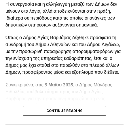
Η συνεργασία και η αλληλεγγύη μεταξύ των Δήμων δεν
μένουν στα λόγια, αλλά αποδεικνύονται στην πράξη,
ιδιαίτερα σε περιόδους κατά τις οποίες οι ανάγκες των
δημοτικών υπηρεσιών αυξάνονται σημαντικά.
Όπως ο Δήμος Αγίας Βαρβάρας δέχθηκε πρόσφατα τη
συνδρομή του Δήμου Αθηναίων και του Δήμου Αιγάλεω,
με την προσωρινή παραχώρηση απορριμματοφόρων για
την ενίσχυση της υπηρεσίας καθαριότητας, έτσι και ο
Δήμος μας έχει σταθεί στο παρελθόν στο πλευρό άλλων
Δήμων, προσφέροντας μέσα και εξοπλισμό που διέθετε.
Συγκεκριμένα, στις
9 Μαΐου 2025
, ο Δήμος Μάνδρας–
Ειδυλλίας υπέβαλε αίτημα προς τον Δήμο Αγίας
Βαρβάρας για την προσωρινή παραχώρηση ενός
απορριμματοφόρου οχήματος. Το αίτημα
CONTINUE READING
πρωτοκολλήθηκε στις
12 Μαΐου 2025
, με αριθμό
πρωτοκόλλου
6988
, και αφορούσε την κάλυψη των
αυξημένων αναγκών της
Δημοτικής Ενότητας Βιλίων