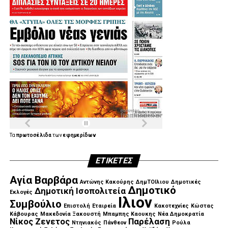
Τα
πρωτοσέλιδα
των
εφημερίδων
ΕΤΙΚΈΤΕΣ
Αγία Βαρβάρα
Αντώνης Κακούρης
ΔημΤΟΙλιου
Δημοτικές
Δημοτικό
Δημοτική Ισοπολιτεία
Εκλογές
Ιλιον
Συμβούλιο
Επιστολή
Εταιρεία
Κακοτεχνίες
Κώστας
Κάβουρας
Μακεδονία Ξακουστή
Μπαμπης Καουκης
Νέα Δημοκρατία
Νίκος Ζενετος
Παρέλαση
Ντηνιακός
Πάνθεον
Ρούλα