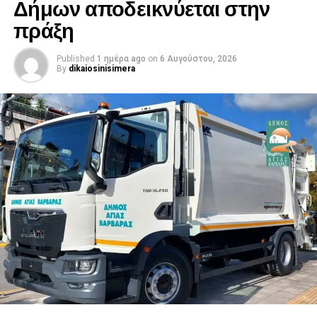
Δήμων αποδεικνύεται στην
πράξη
Published
1 ημέρα ago
on
6 Αυγούστου, 2026
By
dikaiosinisimera