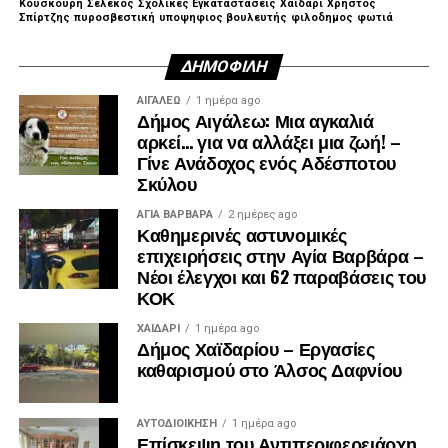
Κουσκουρή
Σελέκος
Σχολικές Εγκαταστάσεις
Χαϊδάρι
Χρηστος
Σπίρτζης
πυροσβεστική
υποψηφιος βουλευτής
φιλοδημος
φωτιά
ΔΗΜΟΦΙΛΉ
ΑΙΓΑΛΕΩ
1 ημέρα ago
Δήμος Αιγάλεω: Μια αγκαλιά
αρκεί… για να αλλάξει μια ζωή! –
Γίνε Ανάδοχος ενός Αδέσποτου
Σκύλου
ΑΓΙΑ ΒΑΡΒΑΡΑ
2 ημέρες ago
Καθημερινές αστυνομικές
επιχειρήσεις στην Αγία Βαρβάρα –
Νέοι έλεγχοι και 62 παραβάσεις του
ΚΟΚ
ΧΑΪΔΑΡΙ
1 ημέρα ago
Δήμος Χαϊδαρίου – Εργασίες
καθαρισμού στο Άλσος Δαφνίου
ΑΥΤΟΔΙΟΊΚΗΣΗ
1 ημέρα ago
Επίσκεψη του Αντιπεριφερειάρχη