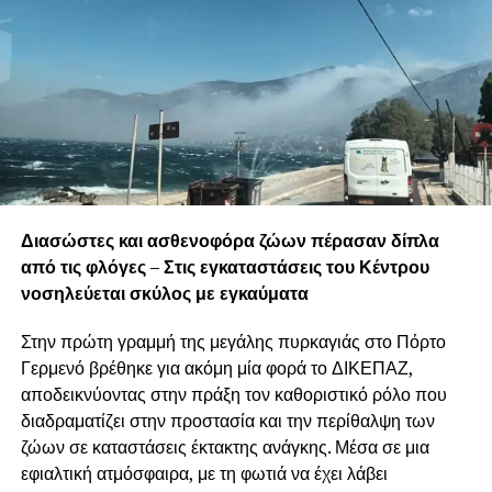
Αδέσποτες γάτες και σκύλοι, στην προσπάθειά τους να
σωθούν από τις φλόγες και τους πυκνούς καπνούς, είχαν
καταφύγει στα βράχια της παραλίας. Οι διασώστες του
ΔΙΚΕΠΑΖ χρειάστηκε να πραγματοποιήσουν ιδιαίτερα
δύσκολους και επικίνδυνους χειρισμούς, προκειμένου να
προσεγγίσουν τα τρομαγμένα ζώα.
Διασώστες και ασθενοφόρα ζώων πέρασαν δίπλα
από τις φλόγες – Στις εγκαταστάσεις του Κέντρου
Ιδιαίτερα σημαντική ήταν η επέμβασή τους για τη διάσωση
νοσηλεύεται σκύλος με εγκαύματα
ενός τραυματισμένου σκύλου, ο οποίος εντοπίστηκε με
εγκαύματα. Η παρέμβαση των πληρωμάτων αποδείχθηκε
Στην πρώτη γραμμή της μεγάλης πυρκαγιάς στο Πόρτο
σωτήρια.
Γερμενό βρέθηκε για ακόμη μία φορά το ΔΙΚΕΠΑΖ,
αποδεικνύοντας στην πράξη τον καθοριστικό ρόλο που
Το ζώο μεταφέρθηκε στις εγκαταστάσεις του ΔΙΚΕΠΑΖ,
διαδραματίζει στην προστασία και την περίθαλψη των
όπου νοσηλεύεται και δέχεται την απαραίτητη κτηνιατρική
ζώων σε καταστάσεις έκτακτης ανάγκης. Μέσα σε μια
φροντίδα. Οι κτηνίατροι περιποιούνται τα εγκαύματά του
εφιαλτική ατμόσφαιρα, με τη φωτιά να έχει λάβει
και καταβάλλουν κάθε προσπάθεια για να ανακουφίσουν