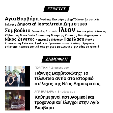
.
ΕΤΙΚΈΤΕΣ
Αγία Βαρβάρα
Αντώνης Κακούρης
ΔημΤΟΙλιου
Δημοτικές
Δημοτικό
Δημοτική Ισοπολιτεία
Εκλογές
Ιλιον
Συμβούλιο
Επιστολή
Εταιρεία
Κακοτεχνίες
Κώστας
Κάβουρας
Μακεδονία Ξακουστή
Μπαμπης Καουκης
Νέα Δημοκρατία
Νίκος Ζενετος
Παρέλαση
.
Ντηνιακός
Πάνθεον
Ρούλα
Κουσκουρή
Σελέκος
Σχολικές Εγκαταστάσεις
Χαϊδάρι
Χρηστος
Σπίρτζης
πυροσβεστική
υποψηφιος βουλευτής
φιλοδημος
φωτιά
ΔΗΜΟΦΙΛΉ
ΠΟΛΙΤΙΚΉ
2 ημέρες ago
Γιάννης Βαρβιτσιώτης: Το
τελευταίο αντίο στο ιστορικό
στέλεχος της Νέας Δημοκρατίας
ΑΓΙΑ ΒΑΡΒΑΡΑ
3 ημέρες ago
Καθημερινοί αστυνομικοί και
τροχονομικοί έλεγχοι στην Αγία
Βαρβάρα