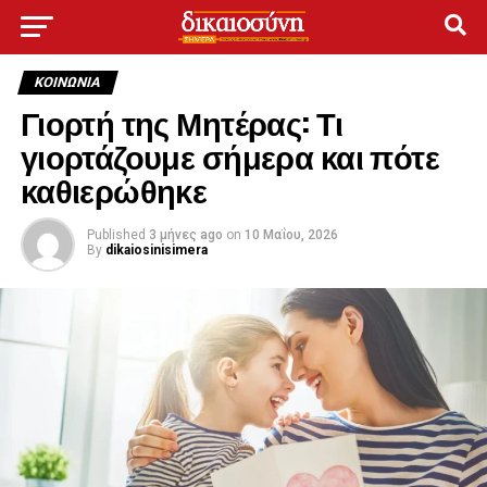
ΚΟΙΝΩΝΊΑ
Γιορτή της Μητέρας: Τι
γιορτάζουμε σήμερα και πότε
καθιερώθηκε
Published
3 μήνες ago
on
10 Μαΐου, 2026
By
dikaiosinisimera