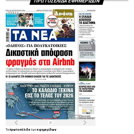
ΠΡΩΤΟΣΕΛΙΔΑ ΕΦΗΜΕΡΙΔΩΝ
να μαίνεται ανεξέλεγκτη.
Ο Γρηγόρης Γουρδομιχάλης, πρόεδρος του ΠΕΣΥΔΑΠ –
ΔΙΚΕΠΑΖ, ο οποίος συντονίζει την προσπάθεια, τονίζει:
«Συνεχίζουμε την προσπάθεια σε συνεργασία με τους
δήμους. Για ακόμη μία φορά ευχαριστώ από καρδιάς τους
εθελοντές και τους εργαζομένους μας, που συμμετείχαν
στην επιχείρηση εκτός του ωραρίου τους».
.
.
Τα
πρωτοσέλιδα
των
εφημερίδων