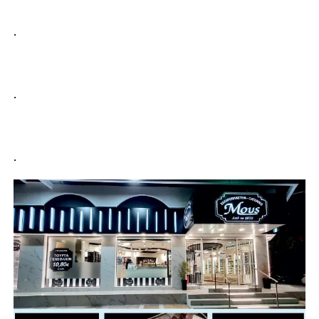
.
.
.