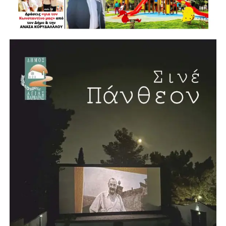
ΔΙΚΕΠΑΖ, Γρηγόρη Γουρδομιχάλη, εργαζόμενοι και
εθελοντές βρίσκονται παρόντες όπου υπάρχει ανάγκη,
πολλές φορές ακόμη και εκτός του προβλεπόμενου
ωραρίου τους. Ο κ. Γουρδομιχάλης ευχαρίστησε δημόσια
όλους όσοι συμμετείχαν στην επιχείρηση και
υπογράμμισε ότι οι προσπάθειες θα συνεχιστούν σε
συνεργασία με τους δήμους.