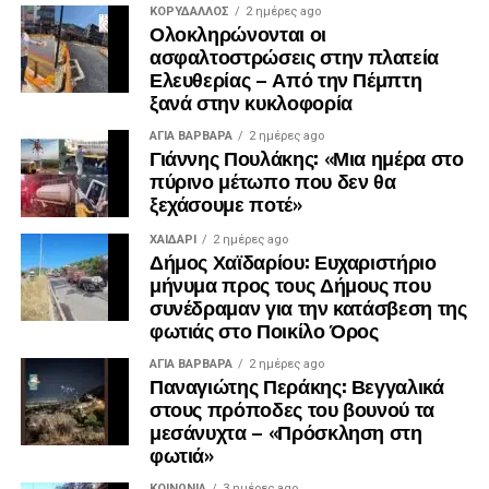
ΚΟΡΥΔΑΛΛΟΣ
2 ημέρες ago
Ολοκληρώνονται οι
ασφαλτοστρώσεις στην πλατεία
Ελευθερίας – Από την Πέμπτη
ξανά στην κυκλοφορία
ΑΓΙΑ ΒΑΡΒΑΡΑ
2 ημέρες ago
Γιάννης Πουλάκης: «Μια ημέρα στο
πύρινο μέτωπο που δεν θα
ξεχάσουμε ποτέ»
ΧΑΪΔΑΡΙ
2 ημέρες ago
Δήμος Χαϊδαρίου: Ευχαριστήριο
μήνυμα προς τους Δήμους που
συνέδραμαν για την κατάσβεση της
φωτιάς στο Ποικίλο Όρος
ΑΓΙΑ ΒΑΡΒΑΡΑ
2 ημέρες ago
Παναγιώτης Περάκης: Βεγγαλικά
στους πρόποδες του βουνού τα
μεσάνυχτα – «Πρόσκληση στη
φωτιά»
ΚΟΙΝΩΝΊΑ
3 ημέρες ago