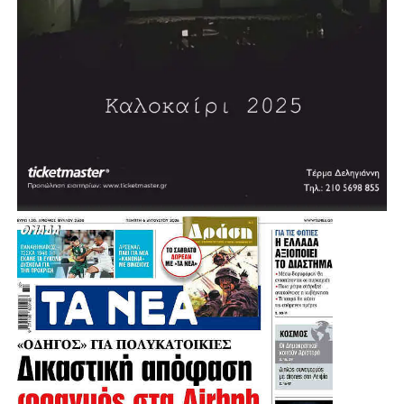
Η ανάρτηση του ΔΙΚΕΠΑΖ
«Το ΔΙΚΕΠΑΖ στην κόλαση του Πόρτο Γερμενού» Σε μία
εφιαλτική ατμόσφαιρα στην περιοχή του Πόρτο Γερμενού
επιχειρούν οι διασώστες με τα ασθενοφόρα του
ΔΙΚΕΠΑΖ, προκειμένου να βοηθήσουν εγκλωβισμένα και
τραυματισμένα αδέσποτα ζώα. Τα δύο ειδικά οχήματά μας
και τα πληρώματά τους αναγκάστηκαν να περάσουν σε
κοντινή απόσταση από τις φλόγες, για να προσεγγίσουν
τον παραλιακό οικισμό του Πόρτο Γερμενού, ο οποίος έχει
εκκενωθεί από όλους τους κατοίκους του, όπως και η
γειτονική Ψάθα, καθώς η φωτιά έχει γιγαντωθεί και έχει
λάβει τα χαρακτηριστικά μεγαπυρκαγιάς.
Αδέσποτες γάτες και σκύλοι είχαν καταφύγει στα βράχια
της παραλίας για να αποφύγουν τον κίνδυνο,
αναγκάζοντας τους διασώστες του ΔΙΚΕΠΑΖ σε
περίτεχνους και δύσκολους χειρισμούς για να μπορέσουν
να τα προσεγγίσουν. Ειδικά για τον τραυματισμένο σκύλο