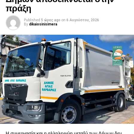
πράξη
Published
5 ώρες ago
on
6 Αυγούστου, 2026
By
dikaiosinisimera
Η συνεργασία και η αλληλεγγύη μεταξύ των Δήμων δεν