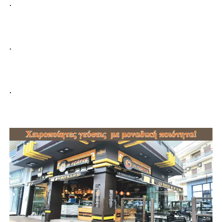
.
.
.