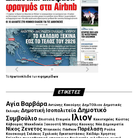
Τα
πρωτοσέλιδα
των
εφημερίδων
ΕΤΙΚΈΤΕΣ
Αγία Βαρβάρα
Αντώνης Κακούρης
ΔημΤΟΙλιου
Δημοτικές
Δημοτικό
Δημοτική Ισοπολιτεία
Εκλογές
Ιλιον
Συμβούλιο
Επιστολή
Εταιρεία
Κακοτεχνίες
Κώστας
Κάβουρας
Μακεδονία Ξακουστή
Μπαμπης Καουκης
Νέα Δημοκρατία
Νίκος Ζενετος
Παρέλαση
Ντηνιακός
Πάνθεον
Ρούλα
Κουσκουρή
Σελέκος
Σχολικές Εγκαταστάσεις
Χαϊδάρι
Χρηστος