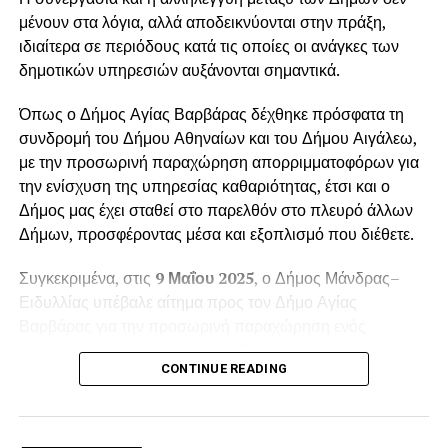
μένουν στα λόγια, αλλά αποδεικνύονται στην πράξη,
ιδιαίτερα σε περιόδους κατά τις οποίες οι ανάγκες των
δημοτικών υπηρεσιών αυξάνονται σημαντικά.
Όπως ο Δήμος Αγίας Βαρβάρας δέχθηκε πρόσφατα τη
συνδρομή του Δήμου Αθηναίων και του Δήμου Αιγάλεω,
με την προσωρινή παραχώρηση απορριμματοφόρων για
την ενίσχυση της υπηρεσίας καθαριότητας, έτσι και ο
Δήμος μας έχει σταθεί στο παρελθόν στο πλευρό άλλων
Δήμων, προσφέροντας μέσα και εξοπλισμό που διέθετε.
Συγκεκριμένα, στις
9 Μαΐου 2025
, ο Δήμος Μάνδρας–
Ειδυλλίας υπέβαλε αίτημα προς τον Δήμο Αγίας
Βαρβάρας για την προσωρινή παραχώρηση ενός
απορριμματοφόρου οχήματος. Το αίτημα
CONTINUE READING
πρωτοκολλήθηκε στις
12 Μαΐου 2025
, με αριθμό
πρωτοκόλλου
6988
, και αφορούσε την κάλυψη των
αυξημένων αναγκών της
Δημοτικής Ενότητας Βιλίων
κατά τη θερινή περίοδο.