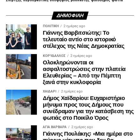
Σπίρτζης
πυροσβεστική
υποψηφιος βουλευτής
φιλοδημος
φωτιά
ΔΗΜΟΦΙΛΉ
ΠΟΛΙΤΙΚΉ
2 ημέρες ago
Γιάννης Βαρβιτσιώτης: Το
τελευταίο αντίο στο ιστορικό
στέλεχος της Νέας Δημοκρατίας
ΚΟΡΥΔΑΛΛΟΣ
2 ημέρες ago
Ολοκληρώνονται οι
ασφαλτοστρώσεις στην πλατεία
Ελευθερίας – Από την Πέμπτη
ξανά στην κυκλοφορία
ΧΑΪΔΑΡΙ
2 ημέρες ago
Δήμος Χαϊδαρίου: Ευχαριστήριο
μήνυμα προς τους Δήμους που
συνέδραμαν για την κατάσβεση της
φωτιάς στο Ποικίλο Όρος
ΑΓΙΑ ΒΑΡΒΑΡΑ
2 ημέρες ago
Γιάννης Πουλάκης: «Μια ημέρα στο
πύρινο μέτωπο που δεν θα