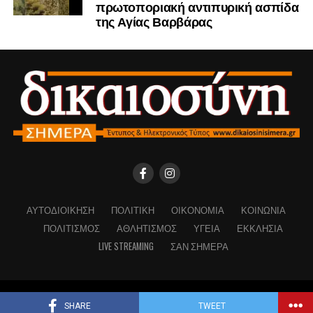
πρωτοποριακή αντιπυρική ασπίδα
της Αγίας Βαρβάρας
ΑΥΤΟΔΙΟΊΚΗΣΗ
ΠΟΛΙΤΙΚΉ
ΟΙΚΟΝΟΜΊΑ
ΚΟΙΝΩΝΊΑ
ΠΟΛΙΤΙΣΜΌΣ
ΑΘΛΗΤΙΣΜΌΣ
ΥΓΕΊΑ
ΕΚΚΛΗΣΊΑ
LIVE STREAMING
ΣΑΝ ΣΉΜΕΡΑ
Copyright © Dikaiosinisimera.gr 2026
SHARE
TWEET