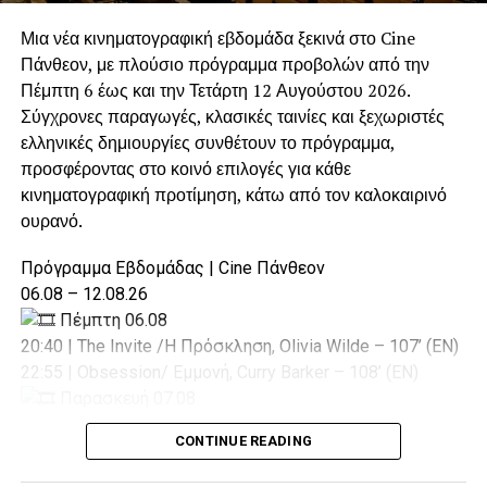
στην καλύτερη εξυπηρέτηση των μόνιμων κατοίκων και
Μια νέα κινηματογραφική εβδομάδα ξεκινά στο Cine
των επισκεπτών της περιοχής.
Πάνθεον, με πλούσιο πρόγραμμα προβολών από την
Πέμπτη 6 έως και την Τετάρτη 12 Αυγούστου 2026.
Η συγκεκριμένη απόφαση αποδεικνύει ότι ο Δήμος Αγίας
Σύγχρονες παραγωγές, κλασικές ταινίες και ξεχωριστές
Βαρβάρας δεν περιορίζεται μόνο στο να δέχεται
ελληνικές δημιουργίες συνθέτουν το πρόγραμμα,
υποστήριξη όταν τη χρειάζεται. Παρά τις δικές του
προσφέροντας στο κοινό επιλογές για κάθε
καθημερινές ανάγκες, διαθέτει την οργάνωση, τον
κινηματογραφική προτίμηση, κάτω από τον καλοκαιρινό
εξοπλισμό και, κυρίως, τη βούληση να συνδράμει άλλους
ουρανό.
Δήμους, όταν οι περιστάσεις το απαιτούν.
Πρόγραμμα Εβδομάδας | Cine Πάνθεον
Γιατί η αλληλεγγύη στην Τοπική Αυτοδιοίκηση είναι
06.08 – 12.08.26
αμφίδρομη:
ο Δήμος Αγίας Βαρβάρας γνωρίζει να
Πέμπτη 06.08
δέχεται βοήθεια, αλλά γνωρίζει και να την
20:40 | The Invite /Η Πρόσκληση, Olivia Wilde – 107’ (EN)
ανταποδίδει έμπρακτα, με τελικό ωφελούμενο
22:55 | Obsession/ Εμμονή, Curry Barker – 108’ (EN)
πάντοτε τον πολίτη.
Παρασκευή 07.08
20:40 | The Invite /Η Πρόσκληση, Olivia Wilde – 107’ (EN)
CONTINUE READING
22:55 | Obsession/ Εμμονή, Curry Barker – 108’ (EN)
Σάββατο 08.08