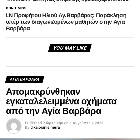
DON'T MISS
Ι.Ν Προφήτου Ηλιού Αγ.Βαρβάρας: Παράκληση
υπέρ των διαγωνιζομένων μαθητών στην Αγία
Βαρβάρα
YOU MAY LIKE
ΑΓΙΑ ΒΑΡΒΑΡΑ
Απομακρύνθηκαν
εγκαταλελειμμένα οχήματα
από την Αγία Βαρβάρα
Published
2 ώρες ago
on
6 Αυγούστου, 2026
By
dikaiosinisimera