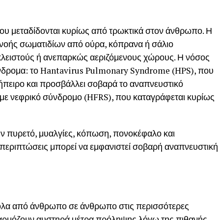
 που μεταδίδονται κυρίως από τρωκτικά στον άνθρωπο. Η
νοής σωματιδίων από ούρα, κόπρανα ή σάλιο
 κλειστούς ή ανεπαρκώς αεριζόμενους χώρους. Η νόσος
νδρομα: το Hantavirus Pulmonary Syndrome (HPS), που
 ήπειρο και προσβάλλει σοβαρά το αναπνευστικό
 με νεφρικό σύνδρομο (HFRS), που καταγράφεται κυρίως
 πυρετό, μυαλγίες, κόπωση, πονοκέφαλο και
ς περιπτώσεις μπορεί να εμφανιστεί σοβαρή αναπνευστική
ύκολα από άνθρωπο σε άνθρωπο στις περισσότερες
εφαρμόζουν αυστηρά μέτρα πρόληψης λόγω της πιθανής