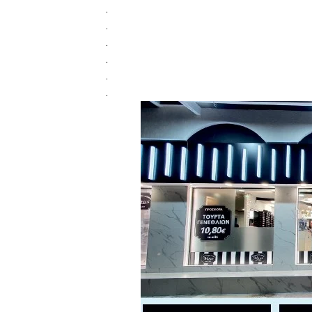
.
.
.
.
.
.