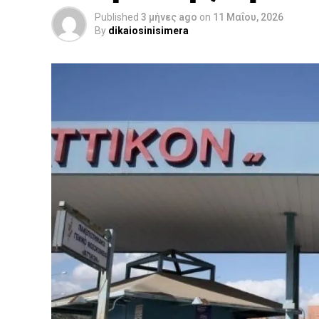
Published
3 μήνες ago
on
11 Μαΐου, 2026
By
dikaiosinisimera