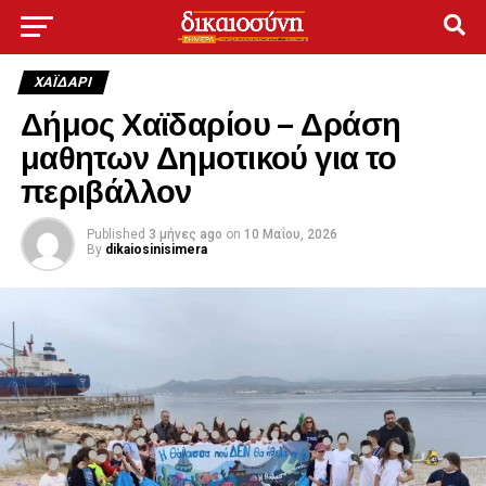
ΧΑΪΔΑΡΙ
Δήμος Χαϊδαρίου – Δράση
μαθητων Δημοτικού για το
περιβάλλον
Published
3 μήνες ago
on
10 Μαΐου, 2026
By
dikaiosinisimera