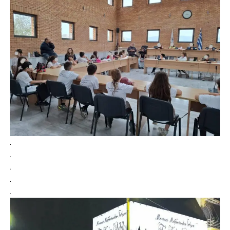
.
.
.
.
.