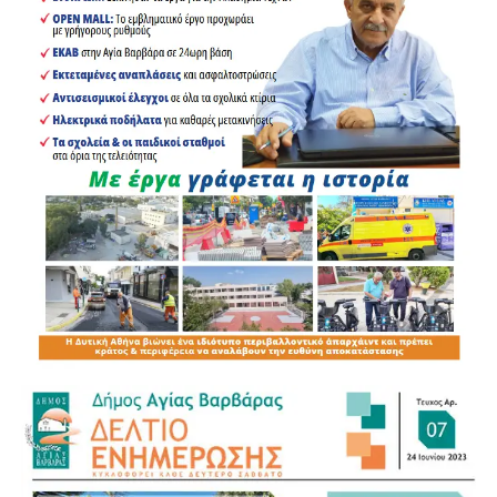
.
.
.
.
.