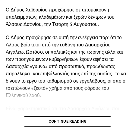
Ο Δήμος Χαϊδαρίου προχώρησε σε απομάκρυνη
υπολειμμάτων, κλαδεμάτων και ξερών δέντρων του
Άλσους Δαφνίου, την Τετάρτη 5 Αυγούστου.
Ο Δήμος προχώρησε σε αυτή την ενεέργεια παρ’ ότι το
Άλσος βρίσκεται υπό την ευθύνη του Δασαρχείου
Αιγάλεω. Ωστόσο, οι πολιτικές και της τωρινής αλλά και
των προηγούμενων κυβερνήσεων έχουν αφήσει τα
Δασαρχεία «γυμνά» από προσωπικό, προωθώντας
παράλληλα -και επιβάλλοντάς τους επί της ουσίας- το να
δίνουν το έργο του καθαρισμού σε εργολάβους, οι οποίοι
τσεπώνουν «ζεστό» χρήμα από τους φόρους του
Ελληνικού λαού.
Είναι χαρακτηριστικό ότι στο Δασαρχείο Αιγάλεω, που
έχει στην ευθύνη του μια έκταση ευθύνης που φτάνει μέχρι
CONTINUE READING
το Πόρτο Γερμενό, δεν υπάρχει ούτε ένας μόνιμος
δασεργάτης! Επίσης, υπήρχε παλιότερα από το