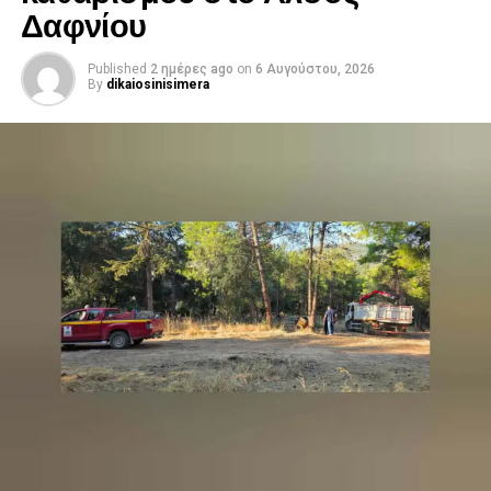
Δαφνίου
Published
2 ημέρες ago
on
6 Αυγούστου, 2026
By
dikaiosinisimera