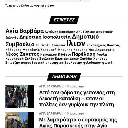
Τα
πρωτοσέλιδα
των
εφημερίδων
ΕΤΙΚΈΤΕΣ
Αγία Βαρβάρα
Αντώνης Κακούρης
ΔημΤΟΙλιου
Δημοτικές
Δημοτικό
Δημοτική Ισοπολιτεία
Εκλογές
Ιλιον
Συμβούλιο
Επιστολή
Εταιρεία
Κακοτεχνίες
Κώστας
Κάβουρας
Μακεδονία Ξακουστή
Μπαμπης Καουκης
Νέα Δημοκρατία
Νίκος Ζενετος
Παρέλαση
Ντηνιακός
Πάνθεον
Ρούλα
Κουσκουρή
Σελέκος
Σχολικές Εγκαταστάσεις
Χαϊδάρι
Χρηστος
Σπίρτζης
πυροσβεστική
υποψηφιος βουλευτής
φιλοδημος
φωτιά
ΔΗΜΟΦΙΛΉ
ΑΓΙΑ ΒΑΡΒΑΡΑ
10 ώρες ago
Από τον φόβο της γειτονιάς στη
δεκαετή καταδίκη – Όταν οι
πολίτες δεν γυρίζουν την πλάτη
ΑΓΙΑ ΒΑΡΒΑΡΑ
10 ώρες ago
Με λαμπρότητα ο εορτασμός της
Αγίας Παρασκευής στην Αγία