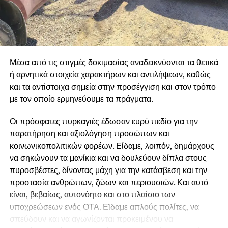
αποκαλύπτει στον λαό τις πολιτικές των κυβερνήσεων και
της Ε.Ε, οι οποίες αντί να σχεδιάσουν ολοκληρωμένο
σχέδιο αντιπυρικής προστασίας, αφήνουν χωρίς
προσωπικό, χωρίς μέσα και χωρίς χρηματοδότηση
κρίσιμες υπηρεσίες που επωμίζονται το έργο της
Μέσα από τις στιγμές δοκιμασίας αναδεικνύονται τα θετικά
αντιπυρικής προστασίας, δημιουργώντας άπλετο χώρο
ή αρνητικά στοιχεία χαρακτήρων και αντιλήψεων, καθώς
ώστε να κάνουν «πάρτι» εργολάβοι και εταιρείες.
και τα αντίστοιχα σημεία στην προσέγγιση και στον τρόπο
Διεκδικούμε άμεση στελέχωση όλων των Δασαρχείων,
με τον οποίο ερμηνεύουμε τα πράγματα.
της Πυροσβεστικής και των Υπηρεσιών Πολιτικής
Οι πρόσφατες πυρκαγιές έδωσαν ευρύ πεδίο για την
Προστασίας και ολοκληρωμένα έργα πρόληψης, ώστε
παρατήρηση και αξιολόγηση προσώπων και
να σταματήσουμε να είμαστε κάθε καλοκαίρι αντιμέτωποι
κοινωνικοπολιτικών φορέων. Είδαμε, λοιπόν, δημάρχους
με τους ίδιους κινδύνους και τις καταστροφές.
να σηκώνουν τα μανίκια και να δουλεύουν δίπλα στους
πυροσβέστες, δίνοντας μάχη για την κατάσβεση και την
προστασία ανθρώπων, ζώων και περιουσιών. Και αυτό
είναι, βεβαίως, αυτονόητο και στο πλαίσιο των
υποχρεώσεων ενός ΟΤΑ. Εϊδαμε απλούς πολίτες, να
σπεύδουν και να αγωνίζονται προκειμένου να