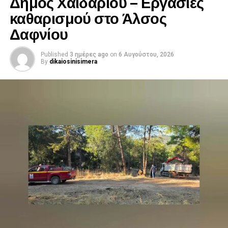
Δήμος Χαϊδαρίου – Εργασίες
καθαρισμού στο Άλσος
Δαφνίου
Published
3 ημέρες ago
on
6 Αυγούστου, 2026
By
dikaiosinisimera