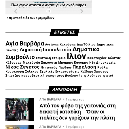
Τα
πρωτοσέλιδα
των
εφημερίδων
ΕΤΙΚΈΤΕΣ
Αγία Βαρβάρα
Αντώνης Κακούρης
ΔημΤΟΙλιου
Δημοτικές
Δημοτικό
Δημοτική Ισοπολιτεία
Εκλογές
Ιλιον
Συμβούλιο
Επιστολή
Εταιρεία
Κακοτεχνίες
Κώστας
Κάβουρας
Μακεδονία Ξακουστή
Μπαμπης Καουκης
Νέα Δημοκρατία
Νίκος Ζενετος
Παρέλαση
Ντηνιακός
Πάνθεον
Ρούλα
Κουσκουρή
Σελέκος
Σχολικές Εγκαταστάσεις
Χαϊδάρι
Χρηστος
Σπίρτζης
πυροσβεστική
υποψηφιος βουλευτής
φιλοδημος
φωτιά
ΔΗΜΟΦΙΛΉ
ΑΓΙΑ ΒΑΡΒΑΡΑ
1 ημέρα ago
Από τον φόβο της γειτονιάς στη
δεκαετή καταδίκη – Όταν οι
πολίτες δεν γυρίζουν την πλάτη
ΑΓΙΑ ΒΑΡΒΑΡΑ
1 ημέρα ago