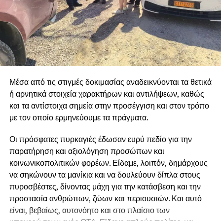
Η Δημοτική Αρχή θα συνεχίσει με κάθε τρόπο να
αποκαλύπτει στον λαό τις πολιτικές των κυβερνήσεων και
της Ε.Ε, οι οποίες αντί να σχεδιάσουν ολοκληρωμένο
σχέδιο αντιπυρικής προστασίας, αφήνουν χωρίς
προσωπικό, χωρίς μέσα και χωρίς χρηματοδότηση
κρίσιμες υπηρεσίες που επωμίζονται το έργο της
Μέσα από τις στιγμές δοκιμασίας αναδεικνύονται τα θετικά
αντιπυρικής προστασίας, δημιουργώντας άπλετο χώρο
ή αρνητικά στοιχεία χαρακτήρων και αντιλήψεων, καθώς
ώστε να κάνουν «πάρτι» εργολάβοι και εταιρείες.
και τα αντίστοιχα σημεία στην προσέγγιση και στον τρόπο
Διεκδικούμε άμεση στελέχωση όλων των Δασαρχείων,
με τον οποίο ερμηνεύουμε τα πράγματα.
της Πυροσβεστικής και των Υπηρεσιών Πολιτικής
Οι πρόσφατες πυρκαγιές έδωσαν ευρύ πεδίο για την
Προστασίας και ολοκληρωμένα έργα πρόληψης, ώστε
παρατήρηση και αξιολόγηση προσώπων και
να σταματήσουμε να είμαστε κάθε καλοκαίρι αντιμέτωποι
κοινωνικοπολιτικών φορέων. Είδαμε, λοιπόν, δημάρχους
με τους ίδιους κινδύνους και τις καταστροφές.
να σηκώνουν τα μανίκια και να δουλεύουν δίπλα στους
πυροσβέστες, δίνοντας μάχη για την κατάσβεση και την
προστασία ανθρώπων, ζώων και περιουσιών. Και αυτό
είναι, βεβαίως, αυτονόητο και στο πλαίσιο των