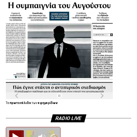
Τα
πρωτοσέλιδα
των
εφημερίδων
RADIO LIVE
Diesi FM