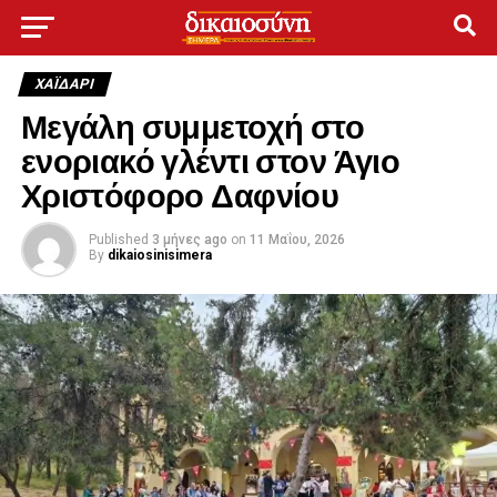
ΧΑΪΔΑΡΙ
Μεγάλη συμμετοχή στο
ενοριακό γλέντι στον Άγιο
Χριστόφορο Δαφνίου
Published
3 μήνες ago
on
11 Μαΐου, 2026
By
dikaiosinisimera