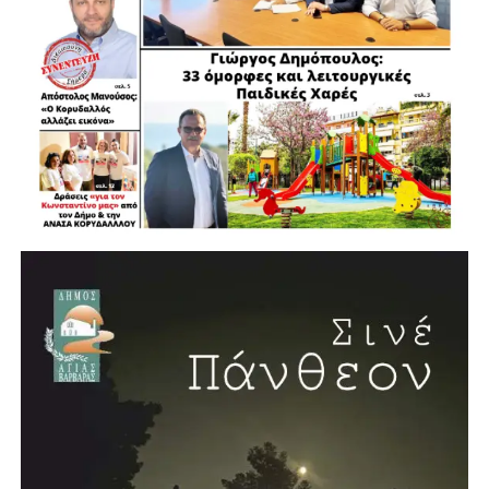
παραλάβαμε, τι προχωρήσαμε, τι αλλάζουμε και τι
δεσμευόμαστε να ολοκληρώσουμε, δίνοντας λόγο ακόμη
και για το τελευταίο ευρώ, αξιοποιώντας
αποτελεσματικά κάθε διαθέσιμο πόρο που
εξασφαλίζουμε», φέρνοντας ως παράδειγμα το ίδιο το
Ωδείο Αθηνών στο οποίο έγινε η εκδήλωση, το οποίο
ανακαινίστηκε και αναμορφώθηκε με χρηματοδότηση από
το Περιφερειακό Πρόγραμμα «Αττική 2021-2027».