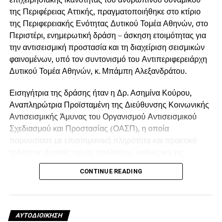
της Περιφέρειας Αττικής, πραγματοποιήθηκε στο κτίριο
της Περιφερειακής Ενότητας Δυτικού Τομέα Αθηνών, στο
Περιστέρι, ενημερωτική δράση – άσκηση ετοιμότητας για
την αντισεισμική προστασία και τη διαχείριση σεισμικών
φαινομένων, υπό τον συντονισμό του Αντιπεριφερειάρχη
Δυτικού Τομέα Αθηνών, κ. Μπάμπη Αλεξανδράτου.
Εισηγήτρια της δράσης ήταν η Δρ. Ασημίνα Κούρου,
Αναπληρώτρια Προϊσταμένη της Διεύθυνσης Κοινωνικής
Αντισεισμικής Άμυνας του Οργανισμού Αντισεισμικού
Σχεδιασμού και Προστασίας (ΟΑΣΠ), η οποία
παρουσίασε με επιστημονική πληρότητα και πρακτικό
τρόπο τις βασικές αρχές πρόληψης, καθώς και τις
ενδεδειγμένες ενέργειες πριν, κατά τη διάρκεια και μετά
CONTINUE READING
από έναν σεισμό.
Η εκπαίδευση ολοκληρώθηκε με
άσκηση ετοιμότητας, δίνοντας στους συμμετέχοντες
τη δυνατότητα να εφαρμόσουν στην πράξη τις
οδηγίες και τα πρωτόκολλα που παρουσιάστηκαν.
ΑΥΤΟΔΙΟΊΚΗΣΗ