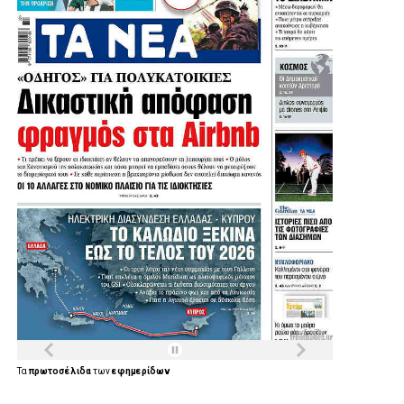
βασίζεται σε εξασφαλισμένες χρηματοδοτήσεις,
συγκεκριμένα στάδια ωρίμανσης, σαφή
χρονοδιαγράμματα, διαρκή παρακολούθηση και πλήρη
διοικητική και οικονομική εποπτεία. Ιδιαίτερη σημασία
δίνεται στην ισόρροπη κατανομή των διαθέσιμων πόρων,
ώστε να αντιμετωπιστούν χρόνιες ελλείψεις και ανισότητες
μεταξύ των περιοχών της Αττικής και να ενισχυθούν κατά
προτεραιότητα οι γειτονιές που επί σειρά ετών βρίσκονταν
αντιμέτωπες με ελλείμματα σε κρίσιμες υποδομές.
Τα
πρωτοσέλιδα
των
εφημερίδων