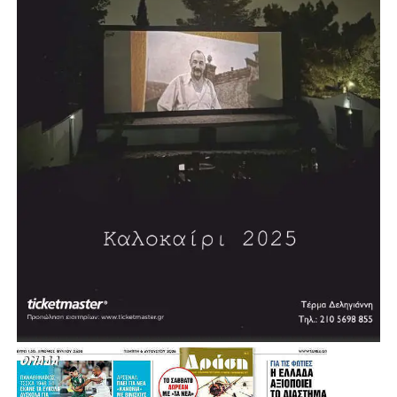
352 έργα και παρεμβάσεις σε ολόκληρη την Αττική
Ο συνολικός σχεδιασμός που παρουσίασε ο Νίκος
Χαρδαλιάς περιλαμβάνει 352 έργα και παρεμβάσεις,
συνολικού προϋπολογισμού 2,587 δισεκατομμυρίων
ευρώ.
Πρόκειται για τα 300+1 έργα και τις 50+1 παρεμβάσεις
που αναπτύσσονται σε όλες τις Περιφερειακές Ενότητες
και καλύπτουν το σύνολο του Λεκανοπεδίου, με στόχο
κάθε περιοχή να αποκτήσει τις υποδομές, τα έργα
προστασίας και τις αναπτυξιακές δυνατότητες που
αντιστοιχούν στις πραγματικές της ανάγκες.
Ο σχεδιασμός της Περιφέρειας, όπως αναφέρθηκε,
συγκροτεί ένα ενιαίο επιχειρησιακό πρόγραμμα, το οποίο