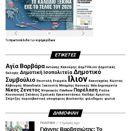
ολοκληρωθεί, εκτελούνται ή έχουν εισέλθει στη
διαγωνιστική
διαδικασία. Τα στοιχεία αυτά αποτυπώνουν, όπως
υπογράμμισε ο Περιφερειάρχης, τη συστηματική
μετάβαση από τον σχεδιασμό στην εφαρμογή και από τις
δεσμεύσεις σε συγκεκριμένο, μετρήσιμο και ορατό έργο.
Τα
πρωτοσέλιδα
των
εφημερίδων
«Περάσαμε από τη φάση του σχεδίου και της εξαγγελίας
ΕΤΙΚΈΤΕΣ
στη φάση της εκτέλεσης. Το όραμα γίνεται έργο, με
εξασφαλισμένη χρηματοδότηση, συγκεκριμένα
Αγία Βαρβάρα
Αντώνης Κακούρης
ΔημΤΟΙλιου
Δημοτικές
χρονοδιαγράμματα, διαφάνεια και σεβασμό στα χρήματα
Δημοτικό
Δημοτική Ισοπολιτεία
Εκλογές
των φορολογουμένων», σημείωσε.
Ιλιον
Συμβούλιο
Επιστολή
Εταιρεία
Κακοτεχνίες
Κώστας
Κάβουρας
Μακεδονία Ξακουστή
Μπαμπης Καουκης
Νέα Δημοκρατία
Νίκος Ζενετος
Παρέλαση
Ντηνιακός
Πάνθεον
Ρούλα
Κουσκουρή
Σελέκος
Σχολικές Εγκαταστάσεις
Χαϊδάρι
Χρηστος
Σπίρτζης
πυροσβεστική
υποψηφιος βουλευτής
φιλοδημος
φωτιά
ΔΗΜΟΦΙΛΉ
ΠΟΛΙΤΙΚΉ
2 ημέρες ago
Γιάννης Βαρβιτσιώτης: Το