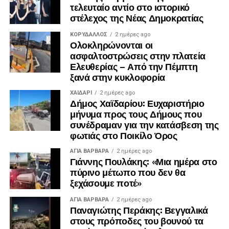
τελευταίο αντίο στο ιστορικό
στέλεχος της Νέας Δημοκρατίας
ΚΟΡΥΔΑΛΛΟΣ
2 ημέρες ago
Ολοκληρώνονται οι
ασφαλτοστρώσεις στην πλατεία
Στο επίκεντρο η προστασία της ζωής, της περιουσίας
Ελευθερίας – Από την Πέμπτη
και του περιβάλλοντος
ξανά στην κυκλοφορία
Κεντρική προτεραιότητα του συνολικού σχεδιασμού
ΧΑΪΔΑΡΙ
2 ημέρες ago
Δήμος Χαϊδαρίου: Ευχαριστήριο
αποτελεί η ενίσχυση της ανθεκτικότητας της Αττικής
μήνυμα προς τους Δήμους που
απέναντι στις φυσικές καταστροφές, η προστασία της
συνέδραμαν για την κατάσβεση της
ανθρώπινης ζωής και της περιουσίας των πολιτών,
φωτιάς στο Ποικίλο Όρος
καθώς και η συνολική αναβάθμιση της καθημερινότητας.
Από τα 300+1 μεγάλα έργα, τα 171 εξ αυτών (δηλαδή το
ΑΓΙΑ ΒΑΡΒΑΡΑ
2 ημέρες ago
Γιάννης Πουλάκης: «Μια ημέρα στο
57% του συνόλου), αφορούν άμεσα την ασφάλεια της
πύρινο μέτωπο που δεν θα
ζωής και της περιουσίας, την προστασία του
ξεχάσουμε ποτέ»
περιβάλλοντος, τις αστικές υποδομές, την καθημερινότητα
ΑΓΙΑ ΒΑΡΒΑΡΑ
2 ημέρες ago
και την οδική ασφάλεια.
Παναγιώτης Περάκης: Βεγγαλικά
στους πρόποδες του βουνού τα
Ο σχεδιασμός περιλαμβάνει: