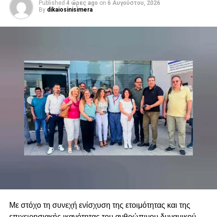
Published
4 ώρες ago
on
6 Αυγούστου, 2026
By
dikaiosinisimera
Με στόχο τη συνεχή ενίσχυση της ετοιμότητας και της
επιχειρησιακής ικανότητας του ανθρώπινου δυναμικού