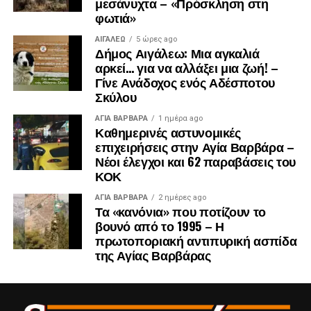
μεσάνυχτα – «Πρόσκληση στη
φωτιά»
– 64 έργα αντιπλημμυρικής και αντιπυρικής θωράκισης,
συνολικού προϋπολογισμού περίπου 508 εκατ. ευρώ,
ΑΙΓΑΛΕΩ
5 ώρες ago
Δήμος Αιγάλεω: Μια αγκαλιά
– 76 έργα ενίσχυσης του πρασίνου και αναβάθμισης των
αρκεί… για να αλλάξει μια ζωή! –
αστικών υποδομών, προϋπολογισμού 409,6 εκατ. ευρώ,
Γίνε Ανάδοχος ενός Αδέσποτου
– καθώς και 31 έργα οδικής ασφάλειας, συνολικού
Σκύλου
προϋπολογισμού 192,9 εκατ. ευρώ.
ΑΓΙΑ ΒΑΡΒΑΡΑ
1 ημέρα ago
Καθημερινές αστυνομικές
Η επιλογή αυτή αντανακλά τη στρατηγική απόφαση της
επιχειρήσεις στην Αγία Βαρβάρα –
Περιφερειακής Αρχής να κατευθύνει το μεγαλύτερο μέρος
Νέοι έλεγχοι και 62 παραβάσεις του
των πόρων σε παρεμβάσεις με άμεσο και
ΚΟΚ
ουσιαστικό αποτύπωμα στην ασφάλεια, στην ποιότητα
ΑΓΙΑ ΒΑΡΒΑΡΑ
2 ημέρες ago
ζωής και στην καθημερινότητα εκατομμυρίων πολιτών.
Τα «κανόνια» που ποτίζουν το
βουνό από το 1995 – Η
πρωτοποριακή αντιπυρική ασπίδα
της Αγίας Βαρβάρας