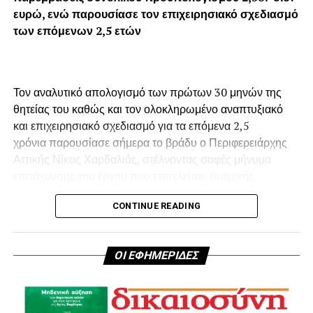
ευρώ, ενώ παρουσίασε τον επιχειρησιακό σχεδιασμό
των επόμενων 2,5 ετών
Τον αναλυτικό απολογισμό των πρώτων 30 μηνών της
θητείας του καθώς και τον ολοκληρωμένο αναπτυξιακό
και επιχειρησιακό σχεδιασμό για τα επόμενα 2,5
χρόνια παρουσίασε σήμερα το βράδυ ο Περιφερειάρχης
Αττικής Νίκος Χαρδαλιάς, στέλνοντας σαφές μήνυμα
επιτάχυνσης του έργου που επιτελείται, θεσμικής
συνέπειας και πλήρους λογοδοσίας απέναντι στους
CONTINUE READING
πολίτες. Κατά τη διάρκεια ειδικής ανοικτής εκδήλωσης
που πραγματοποιήθηκε στο Ωδείο Αθηνών, παρουσία
μελών της κυβέρνησης, εκπροσώπων της Τοπικής
ΟΙ ΕΦΗΜΕΡΙΔΕΣ
Αυτοδιοίκησης, των Ενόπλων Δυνάμεων, της Εκκλησίας,
των επιμελητηρίων, της ακαδημαϊκής και επιχειρηματικής
κοινότητας, θεσμικών, κοινωνικών και παραγωγικών
φορέων καθώς και πλήθους εκπροσώπων της κοινωνίας