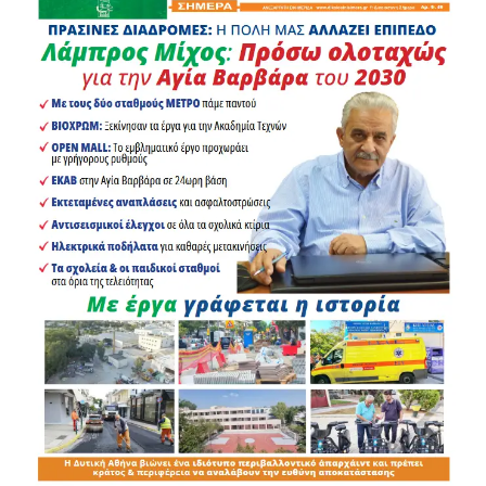
των πολιτών, ο Περιφερειάρχης Αττικής παρουσίασε με
συγκεκριμένα στοιχεία, χρονοδιαγράμματα και
χρηματοδοτικά δεδομένα, την πρόοδο των 352 έργων και
παρεμβάσεων που υλοποιούνται και στους 66 Δήμους
του Λεκανοπεδίου.
.
.
.
.