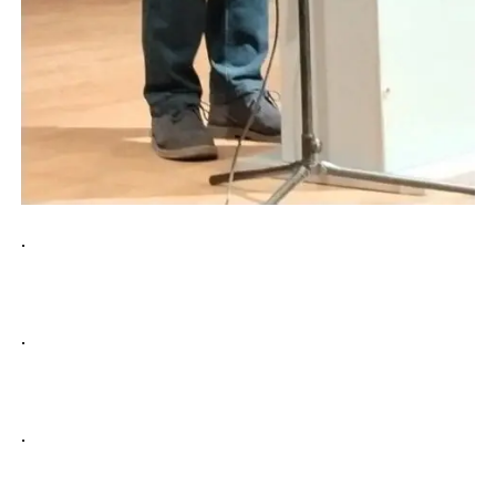
.
.
.