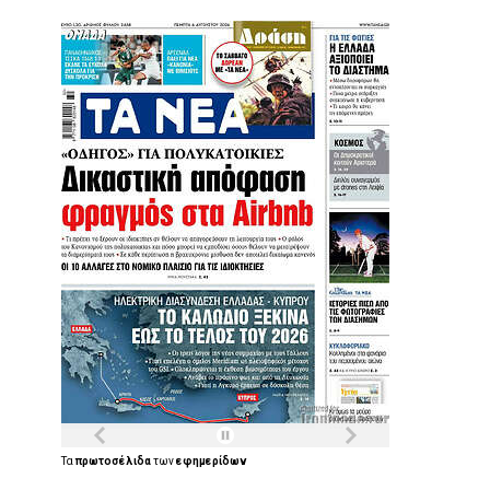
Τα
πρωτοσέλιδα
των
εφημερίδων