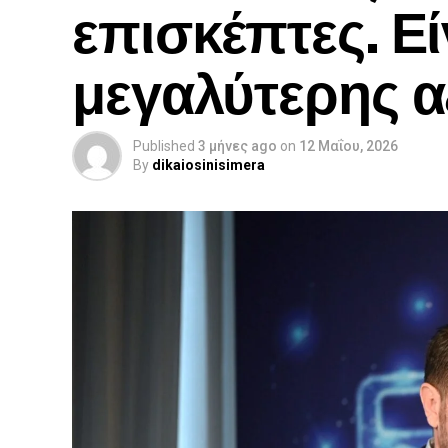
επισκέπτες. Εί
μεγαλύτερης α
Published
3 μήνες ago
on
12 Μαΐου, 2026
By
dikaiosinisimera