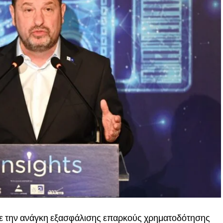
νε την ανάγκη εξασφάλισης επαρκούς χρηματοδότησης