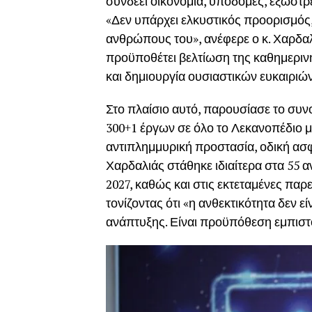
συνδέει οικονομία, υποδομές, εξωστρ
«Δεν υπάρχει ελκυστικός προορισμός,
ανθρώπους του», ανέφερε ο κ. Χαρδαλι
προϋποθέτει βελτίωση της καθημερινή
και δημιουργία ουσιαστικών ευκαιριών 
Στο πλαίσιο αυτό, παρουσίασε το συνο
300+1 έργων σε όλο το Λεκανοπέδιο μ
αντιπλημμυρική προστασία, οδική ασφ
Χαρδαλιάς στάθηκε ιδιαίτερα στα 55 
2027, καθώς και στις εκτεταμένες παρε
τονίζοντας ότι «η ανθεκτικότητα δεν ε
ανάπτυξης. Είναι προϋπόθεση εμπιστ