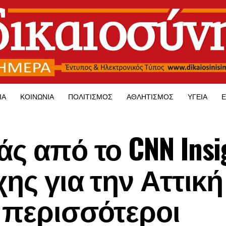
ΊΑ
ΚΟΙΝΩΝΊΑ
ΠΟΛΙΤΙΣΜΌΣ
ΑΘΛΗΤΙΣΜΌΣ
ΥΓΕΊΑ
Ε
ς από το CNN Insi
χης για την Αττική
ι περισσότεροι