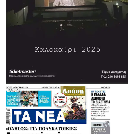
352 έργα και παρεμβάσεις σε ολόκληρη την Αττική
Ο συνολικός σχεδιασμός που παρουσίασε ο Νίκος
Χαρδαλιάς περιλαμβάνει 352 έργα και παρεμβάσεις,
συνολικού προϋπολογισμού 2,587 δισεκατομμυρίων
ευρώ.
Πρόκειται για τα 300+1 έργα και τις 50+1 παρεμβάσεις
που αναπτύσσονται σε όλες τις Περιφερειακές Ενότητες
και καλύπτουν το σύνολο του Λεκανοπεδίου, με στόχο
κάθε περιοχή να αποκτήσει τις υποδομές, τα έργα
προστασίας και τις αναπτυξιακές δυνατότητες που
αντιστοιχούν στις πραγματικές της ανάγκες.
Ο σχεδιασμός της Περιφέρειας, όπως αναφέρθηκε,
συγκροτεί ένα ενιαίο επιχειρησιακό πρόγραμμα, το οποίο
βασίζεται σε εξασφαλισμένες χρηματοδοτήσεις,
συγκεκριμένα στάδια ωρίμανσης, σαφή
χρονοδιαγράμματα, διαρκή παρακολούθηση και πλήρη
διοικητική και οικονομική εποπτεία. Ιδιαίτερη σημασία