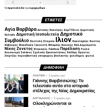
μετάβαση από τον σχεδιασμό στην εφαρμογή και από τις
δεσμεύσεις σε συγκεκριμένο, μετρήσιμο και ορατό έργο.
Τα
πρωτοσέλιδα
των
εφημερίδων
«Περάσαμε από τη φάση του σχεδίου και της εξαγγελίας
ΕΤΙΚΈΤΕΣ
στη φάση της εκτέλεσης. Το όραμα γίνεται έργο, με
εξασφαλισμένη χρηματοδότηση, συγκεκριμένα
Αγία Βαρβάρα
Αντώνης Κακούρης
ΔημΤΟΙλιου
Δημοτικές
χρονοδιαγράμματα, διαφάνεια και σεβασμό στα χρήματα
Δημοτικό
Δημοτική Ισοπολιτεία
Εκλογές
των φορολογουμένων», σημείωσε.
Ιλιον
Συμβούλιο
Επιστολή
Εταιρεία
Κακοτεχνίες
Κώστας
Κάβουρας
Μακεδονία Ξακουστή
Μπαμπης Καουκης
Νέα Δημοκρατία
Νίκος Ζενετος
Παρέλαση
Ντηνιακός
Πάνθεον
Ρούλα
Κουσκουρή
Σελέκος
Σχολικές Εγκαταστάσεις
Χαϊδάρι
Χρηστος
Σπίρτζης
πυροσβεστική
υποψηφιος βουλευτής
φιλοδημος
φωτιά
ΔΗΜΟΦΙΛΉ
ΠΟΛΙΤΙΚΉ
2 ημέρες ago
Γιάννης Βαρβιτσιώτης: Το
τελευταίο αντίο στο ιστορικό
στέλεχος της Νέας Δημοκρατίας
ΚΟΡΥΔΑΛΛΟΣ
2 ημέρες ago
Ολοκληρώνονται οι