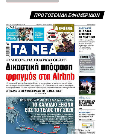
Σύμφωνα με τα αναλυτικά στοιχεία που παρουσιάστηκαν,
από το σύνολο των 352 έργων και παρεμβάσεων:
ΠΡΩΤΟΣΕΛΙΔΑ ΕΦΗΜΕΡΙΔΩΝ
– 24 έχουν ήδη ολοκληρωθεί,
– 88 βρίσκονται σε φάση κατασκευής
– και 60 έχουν δημοπρατηθεί.
– Παράλληλα 35 έργα έχουν ολοκληρώσει τις απαραίτητες
ελεγκτικές διαδικασίες και πρόκειται να δημοπρατηθούν, –
ενώ 145 βρίσκονται σε διαδικασία ωρίμανσης.
Σε αυτό το πλαίσιο ακριβώς στα μέσα της θητείας της
Περιφερειακής Αρχής, το 58,81% του συνολικού
σχεδιασμού βρίσκεται ήδη σε ενεργή τροχιά υλοποίησης.
Αντίστοιχα, από τα 301 μεγαλύτερα έργα του
προγράμματος, τα 173 (ποσοστό 57,47%), έχουν
ολοκληρωθεί, εκτελούνται ή έχουν εισέλθει στη
διαγωνιστική
διαδικασία. Τα στοιχεία αυτά αποτυπώνουν, όπως
υπογράμμισε ο Περιφερειάρχης, τη συστηματική