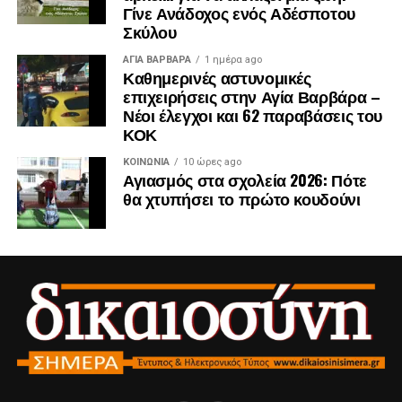
αστικών υποδομών, προϋπολογισμού 409,6 εκατ. ευρώ,
Γίνε Ανάδοχος ενός Αδέσποτου
– καθώς και 31 έργα οδικής ασφάλειας, συνολικού
Σκύλου
προϋπολογισμού 192,9 εκατ. ευρώ.
ΑΓΙΑ ΒΑΡΒΑΡΑ
1 ημέρα ago
Καθημερινές αστυνομικές
Η επιλογή αυτή αντανακλά τη στρατηγική απόφαση της
επιχειρήσεις στην Αγία Βαρβάρα –
Περιφερειακής Αρχής να κατευθύνει το μεγαλύτερο μέρος
Νέοι έλεγχοι και 62 παραβάσεις του
των πόρων σε παρεμβάσεις με άμεσο και
ΚΟΚ
ουσιαστικό αποτύπωμα στην ασφάλεια, στην ποιότητα
ΚΟΙΝΩΝΊΑ
10 ώρες ago
ζωής και στην καθημερινότητα εκατομμυρίων πολιτών.
Αγιασμός στα σχολεία 2026: Πότε
θα χτυπήσει το πρώτο κουδούνι