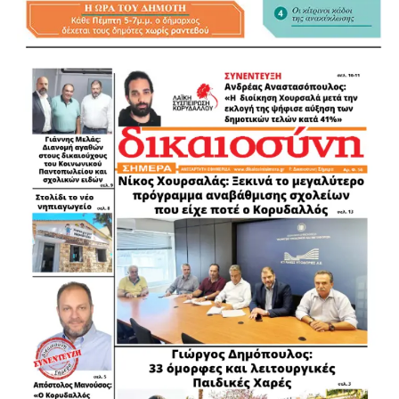
Και πρόσθεσε: «Δεν βρισκόμαστε, όμως, σήμερα εδώ για
να πούμε ότι όλα έγιναν ή ότι δεν υπάρχουν προβλήματα.
Είμαστε εδώ για να παρουσιάσουμε με καθαρότητα τι
παραλάβαμε, τι προχωρήσαμε, τι αλλάζουμε και τι
δεσμευόμαστε να ολοκληρώσουμε, δίνοντας λόγο ακόμη
και για το τελευταίο ευρώ, αξιοποιώντας
αποτελεσματικά κάθε διαθέσιμο πόρο που