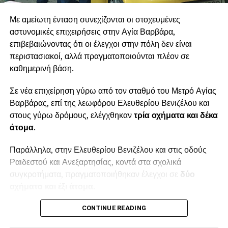
Με αμείωτη ένταση συνεχίζονται οι στοχευμένες
αστυνομικές επιχειρήσεις στην Αγία Βαρβάρα,
επιβεβαιώνοντας ότι οι έλεγχοι στην πόλη δεν είναι
περιστασιακοί, αλλά πραγματοποιούνται πλέον σε
καθημερινή βάση.
Σε νέα επιχείρηση γύρω από τον σταθμό του Μετρό Αγίας
Βαρβάρας, επί της λεωφόρου Ελευθερίου Βενιζέλου και
στους γύρω δρόμους, ελέγχθηκαν
τρία οχήματα και δέκα
άτομα
.
Παράλληλα, στην Ελευθερίου Βενιζέλου και στις οδούς
Ραιδεστού και Ανεξαρτησίας, κοντά στα σχολικά
συγκροτήματα, πραγματοποιήθηκαν έλεγχοι σε
δύο
οχήματα και έξι άτομα
.
Συνολικά, κατά τη συγκεκριμένη επιχείρηση ελέγχθηκαν
CONTINUE READING
πέντε οχήματα και δεκαέξι άτομα
σε σημεία αυξημένου