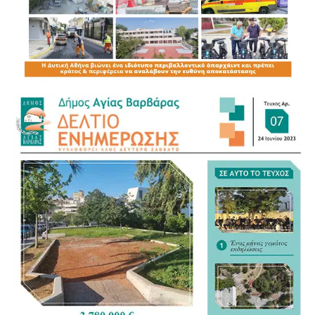
1 παραβίαση απαγορευτικής πινακίδας
1 παράβαση για επίδειξη οδηγικής ικανότητας
25 λοιπές παραβάσεις του ΚΟΚ
Η καθημερινή παρουσία των αστυνομικών δυνάμεων,
ιδιαίτερα γύρω από το Μετρό, τους κεντρικούς δρόμους
και τα σχολικά συγκροτήματα, ενισχύει την πρόληψη και
την αποτροπή παραβατικών συμπεριφορών.
Οι συστηματικοί έλεγχοι συμβάλλουν ουσιαστικά στην
προστασία των κατοίκων, των πεζών και των οδηγών,
ενώ στέλνουν σαφές μήνυμα ότι επικίνδυνες και
παραβατικές συμπεριφορές δεν θα μένουν ανεξέλεγκτες.
Η Αγία Βαρβάρα αποκτά καθημερινά ισχυρότερη
αστυνομική παρουσία και ένα ενισχυμένο πλέγμα
ασφάλειας για όλους τους πολίτες.