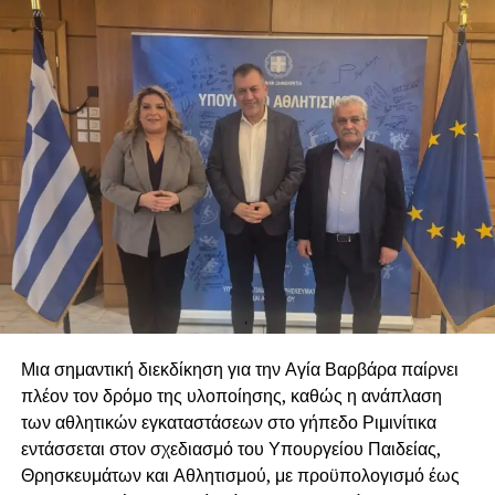
όσοι συμμετείχαν και να τους διαβεβαιώσουμε ότι θα
είμαστε αρωγοί σε όποια προσπάθεια γίνεται που
σκοπό έχει την προστασία και την φροντίδα των ζώων.
Οι δύσκολες στιγμές αναδεικνύουν τις πιο όμορφες
πλευρές της κοινωνίας μας. Ας αποδείξουμε, για ακόμη
μία φορά, ότι κανένα ζώο δεν είναι μόνο του όταν
υπάρχει αλληλεγγύη, συνεργασία και αγάπη. Ο Δήμος
μας θα συνεχίσει να βρίσκεται δίπλα στους
πυρόπληκτους, ανθρώπους και ζώα, με όλες του τις
δυνάμεις.
Μια σημαντική διεκδίκηση για την Αγία Βαρβάρα παίρνει
πλέον τον δρόμο της υλοποίησης, καθώς η ανάπλαση
των αθλητικών εγκαταστάσεων στο γήπεδο Ριμινίτικα
εντάσσεται στον σχεδιασμό του Υπουργείου Παιδείας,
Θρησκευμάτων και Αθλητισμού, με προϋπολογισμό έως