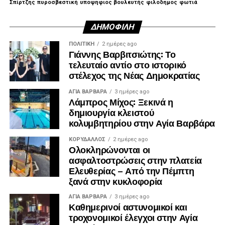
Σπίρτζης
πυροσβεστική
υποψηφιος βουλευτής
φιλοδημος
φωτιά
ΔΗΜΟΦΙΛΉ
ΠΟΛΙΤΙΚΉ
2 ημέρες ago
Γιάννης Βαρβιτσιώτης: Το
τελευταίο αντίο στο ιστορικό
στέλεχος της Νέας Δημοκρατίας
ΑΓΙΑ ΒΑΡΒΑΡΑ
3 ημέρες ago
Λάμπρος Μίχος: Ξεκινά η
δημιουργία κλειστού
κολυμβητηρίου στην Αγία Βαρβάρα
ΚΟΡΥΔΑΛΛΟΣ
2 ημέρες ago
Ολοκληρώνονται οι
ασφαλτοστρώσεις στην πλατεία
Ελευθερίας – Από την Πέμπτη
ξανά στην κυκλοφορία
ΑΓΙΑ ΒΑΡΒΑΡΑ
3 ημέρες ago
Καθημερινοί αστυνομικοί και
τροχονομικοί έλεγχοι στην Αγία