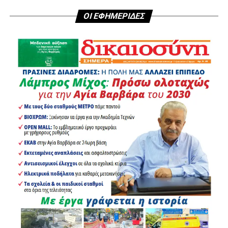
ενδιαφέροντος της πόλης.
ΟΙ ΕΦΗΜΕΡΙΔΕΣ
Ιδιαίτερα σημαντικά είναι και τα αποτελέσματα των
τροχονομικών ελέγχων που πραγματοποιήθηκαν στον
Δήμο Αγίας Βαρβάρας από τις
27 Ιουλίου έως τις 2
Αυγούστου
. Μέσα σε αυτό το χρονικό διάστημα
βεβαιώθηκαν συνολικά
62 παραβάσεις του Κώδικα
Οδικής Κυκλοφορίας
.
Αναλυτικά καταγράφηκαν:
19 παραβάσεις για μη χρήση κράνους
6 παραβάσεις για μη χρήση ζώνης ασφαλείας
5 περιπτώσεις στέρησης άδειας οδήγησης
4 παραβάσεις για χρήση κινητού τηλεφώνου
κατά την οδήγηση
1 παράβαση σχετική με ΚΤΕΟ