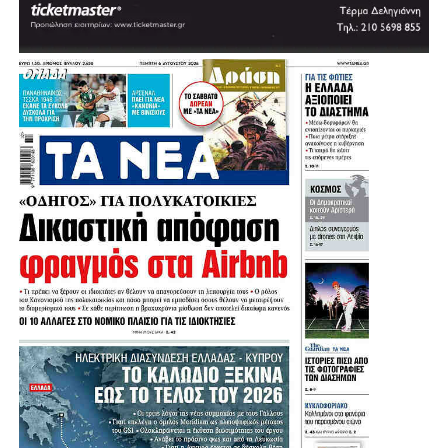
.
.
.