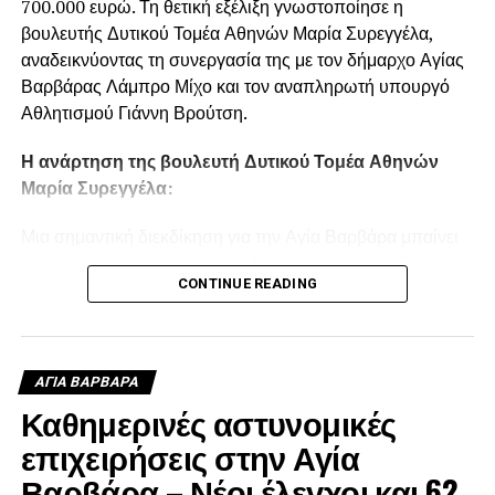
700.000 ευρώ. Τη θετική εξέλιξη γνωστοποίησε η
βουλευτής Δυτικού Τομέα Αθηνών Μαρία Συρεγγέλα,
αναδεικνύοντας τη συνεργασία της με τον δήμαρχο Αγίας
Βαρβάρας Λάμπρο Μίχο και τον αναπληρωτή υπουργό
Αθλητισμού Γιάννη Βρούτση.
Η ανάρτηση της βουλευτή Δυτικού Τομέα Αθηνών
Μαρία Συρεγγέλα:
Μια σημαντική διεκδίκηση για την Αγία Βαρβάρα μπαίνει
πλέον σε τροχιά υλοποίησης. Η ανάπλαση των αθλητικών
CONTINUE READING
εγκαταστάσεων στο γήπεδο Ριμινίτικα εντάσσεται στον
σχεδιασμό του Υπουργείου Παιδείας, Θρησκευμάτων και
Αθλητισμού, με προϋπολογισμό που φτάνει τις 700.000
ευρώ. Πρόκειται για μια ουσιαστική παρέμβαση που θα
ΑΓΙΑ ΒΑΡΒΑΡΑ
αναβαθμίσει τις αθλητικές υποδομές της πόλης, θα
Καθημερινές αστυνομικές
δημιουργήσει καλύτερες και ασφαλέστερες συνθήκες για
επιχειρήσεις στην Αγία
τα παιδιά, τους αθλητές και τα σωματεία και θα δώσει νέα
πνοή σε έναν χώρο με ιδιαίτερη σημασία για την τοπική
Βαρβάρα – Νέοι έλεγχοι και 62