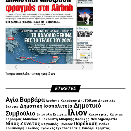
Τα
πρωτοσέλιδα
των
εφημερίδων
ΕΤΙΚΈΤΕΣ
Αγία Βαρβάρα
Αντώνης Κακούρης
ΔημΤΟΙλιου
Δημοτικές
Δημοτικό
Δημοτική Ισοπολιτεία
Εκλογές
Ιλιον
Συμβούλιο
Επιστολή
Εταιρεία
Κακοτεχνίες
Κώστας
Κάβουρας
Μακεδονία Ξακουστή
Μπαμπης Καουκης
Νέα Δημοκρατία
Νίκος Ζενετος
Παρέλαση
Ντηνιακός
Πάνθεον
Ρούλα
Κουσκουρή
Σελέκος
Σχολικές Εγκαταστάσεις
Χαϊδάρι
Χρηστος