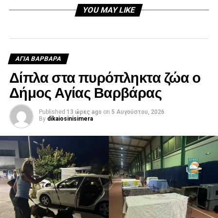
YOU MAY LIKE
ΑΓΙΑ ΒΑΡΒΑΡΑ
Δίπλα στα πυρόπληκτα ζώα ο
Δήμος Αγίας Βαρβάρας
Published
13 ώρες ago
on
5 Αυγούστου, 2026
By
dikaiosinisimera