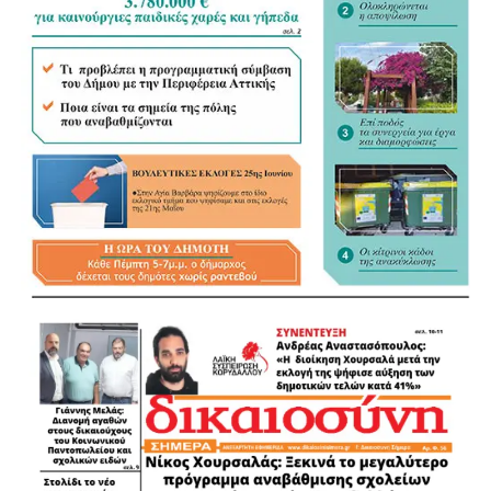
.
.
.