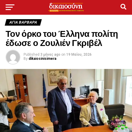
ΑΓΙΑ ΒΑΡΒΑΡΑ
Τον όρκο του Έλληνα πολίτη
έδωσε ο Ζουλιέν Γκριβέλ
Published
3 μήνες ago
on
19 Μαΐου, 2026
By
dikaiosinisimera