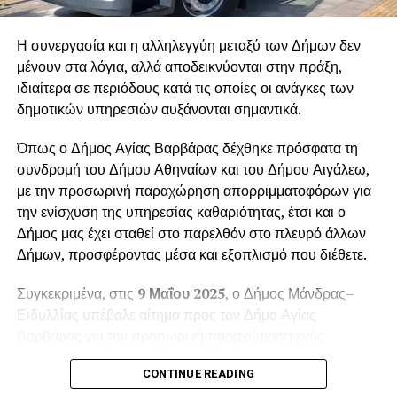
Η συνεργασία και η αλληλεγγύη μεταξύ των Δήμων δεν
μένουν στα λόγια, αλλά αποδεικνύονται στην πράξη,
ιδιαίτερα σε περιόδους κατά τις οποίες οι ανάγκες των
δημοτικών υπηρεσιών αυξάνονται σημαντικά.
Όπως ο Δήμος Αγίας Βαρβάρας δέχθηκε πρόσφατα τη
συνδρομή του Δήμου Αθηναίων και του Δήμου Αιγάλεω,
με την προσωρινή παραχώρηση απορριμματοφόρων για
την ενίσχυση της υπηρεσίας καθαριότητας, έτσι και ο
Δήμος μας έχει σταθεί στο παρελθόν στο πλευρό άλλων
Δήμων, προσφέροντας μέσα και εξοπλισμό που διέθετε.
Συγκεκριμένα, στις
9 Μαΐου 2025
, ο Δήμος Μάνδρας–
Ειδυλλίας υπέβαλε αίτημα προς τον Δήμο Αγίας
Βαρβάρας για την προσωρινή παραχώρηση ενός
απορριμματοφόρου οχήματος. Το αίτημα
CONTINUE READING
πρωτοκολλήθηκε στις
12 Μαΐου 2025
, με αριθμό