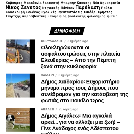
Κάβουρας
Μακεδονία Ξακουστή
Μπαμπης Καουκης
Νέα Δημοκρατία
Νίκος Ζενετος
Παρέλαση
Ντηνιακός
Πάνθεον
Ρούλα
Κουσκουρή
Σελέκος
Σχολικές Εγκαταστάσεις
Χαϊδάρι
Χρηστος
Σπίρτζης
πυροσβεστική
υποψηφιος βουλευτής
φιλοδημος
φωτιά
ΔΗΜΟΦΙΛΉ
ΚΟΡΥΔΑΛΛΟΣ
3 ημέρες ago
Ολοκληρώνονται οι
ασφαλτοστρώσεις στην πλατεία
Ελευθερίας – Από την Πέμπτη
ξανά στην κυκλοφορία
ΧΑΪΔΑΡΙ
3 ημέρες ago
Δήμος Χαϊδαρίου: Ευχαριστήριο
μήνυμα προς τους Δήμους που
συνέδραμαν για την κατάσβεση της
φωτιάς στο Ποικίλο Όρος
ΑΙΓΑΛΕΩ
23 ώρες ago
Δήμος Αιγάλεω: Μια αγκαλιά
αρκεί… για να αλλάξει μια ζωή! –
Γίνε Ανάδοχος ενός Αδέσποτου
Σκύλου