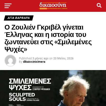
ΑΓΙΑ ΒΑΡΒΑΡΑ
Ο Ζουλιέν Γκριβέλ γίνεται
Έλληνας και η ιστορία του
ζωντανεύει στις «Σμιλεμένες
Ψυχές»
Published
3 μήνες ago
on
20 Μαΐου, 2026
By
dikaiosinisimera