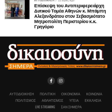
ΑΥΤΟΔΙΟΊΚΗΣΗ
22 ώρες ago
Επίσκεψη του Αντιπεριφερειάρχη
Δυτικού Τομέα Αθηνών κ. Μπάμπη
Αλεξανδράτου στον Σεβασμιότατο
Μητροπολίτη Περιστερίου κ.κ.
Γρηγόριο
ΑΥΤΟΔΙΟΊΚΗΣΗ
ΠΟΛΙΤΙΚΉ
ΟΙΚΟΝΟΜΊΑ
ΚΟΙΝΩΝΊΑ
ΠΟΛΙΤΙΣΜΌΣ
ΑΘΛΗΤΙΣΜΌΣ
ΥΓΕΊΑ
ΕΚΚΛΗΣΊΑ
LIVE STREAMING
ΣΑΝ ΣΉΜΕΡΑ