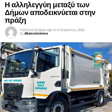
Η αλληλεγγύη μεταξύ των
Δήμων αποδεικνύεται στην
πράξη
Published
23 ώρες ago
on
6 Αυγούστου, 2026
By
dikaiosinisimera