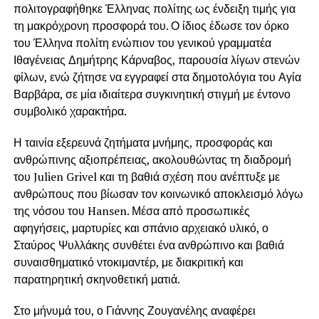
πολιτογραφήθηκε Έλληνας πολίτης ως ένδειξη τιμής για
τη μακρόχρονη προσφορά του. Ο ίδιος έδωσε τον όρκο
του Έλληνα πολίτη ενώπιον του γενικού γραμματέα
Ιθαγένειας
Δημήτρης Κάρναβος
, παρουσία λίγων στενών
φίλων, ενώ ζήτησε να εγγραφεί στα δημοτολόγια του
Αγία
Βαρβάρα
, σε μία ιδιαίτερα συγκινητική στιγμή με έντονο
συμβολικό χαρακτήρα.
Η ταινία εξερευνά ζητήματα μνήμης, προσφοράς και
ανθρώπινης αξιοπρέπειας, ακολουθώντας τη διαδρομή
του Julien Grivel και τη βαθιά σχέση που ανέπτυξε με
ανθρώπους που βίωσαν τον κοινωνικό αποκλεισμό λόγω
της νόσου του Hansen. Μέσα από προσωπικές
αφηγήσεις, μαρτυρίες και σπάνιο αρχειακό υλικό, ο
Σταύρος Ψυλλάκης συνθέτει ένα ανθρώπινο και βαθιά
συναισθηματικό ντοκιμαντέρ, με διακριτική και
παρατηρητική σκηνοθετική ματιά.
Στο μήνυμά του, ο Γιάννης Ζουγανέλης αναφέρει