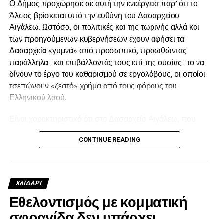
Ο Δήμος προχώρησε σε αυτή την ενεέργεια παρ’ ότι το
Άλσος βρίσκεται υπό την ευθύνη του Δασαρχείου
Αιγάλεω. Ωστόσο, οι πολιτικές και της τωρινής αλλά και
των προηγούμενων κυβερνήσεων έχουν αφήσει τα
Δασαρχεία «γυμνά» από προσωπικό, προωθώντας
παράλληλα -και επιβάλλοντάς τους επί της ουσίας- το να
δίνουν το έργο του καθαρισμού σε εργολάβους, οι οποίοι
τσεπώνουν «ζεστό» χρήμα από τους φόρους του
Ελληνικού λαού.
Είναι χαρακτηριστικό ότι στο Δασαρχείο Αιγάλεω, που
έχει στην ευθύνη του μια έκταση ευθύνης που φτάνει μέχρι
CONTINUE READING
το Πόρτο Γερμενό, δεν υπάρχει ούτε ένας μόνιμος
δασεργάτης! Επίσης, υπήρχε παλιότερα από το
Δασαρχείο μόνιμο προσωπικό για το Άλσος Δαφνίου,
τόσο για τη συντήρηση του πρασίνου όσο και για τις
ΧΑΪΔΑΡΙ
τεχνικές υποδομές όπως βρύσες, περιφράξεις, κτλ. Και
Εθελοντισμός με κομματική
εδώ οι πολιτικές των έως τώρα κυβερνήσεων συνέβαλαν
σφραγίδα δεν υπάρχει
ώστε σήμερα να μην υπάρχει κανείς. Την ίδια ώρα οι