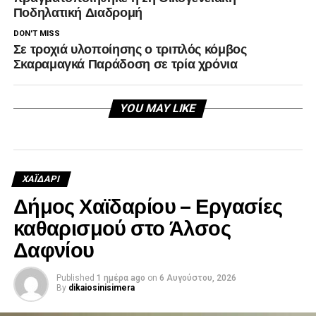
Ποδηλατική Διαδρομή
DON'T MISS
Σε τροχιά υλοποίησης ο τριπλός κόμβος
Σκαραμαγκά Παράδοση σε τρία χρόνια
YOU MAY LIKE
ΧΑΪΔΑΡΙ
Δήμος Χαϊδαρίου – Εργασίες
καθαρισμού στο Άλσος
Δαφνίου
Published
1 ημέρα ago
on
6 Αυγούστου, 2026
By
dikaiosinisimera