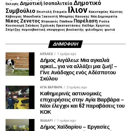
Δημοτικό
Δημοτική Ισοπολιτεία
Εκλογές
Ιλιον
Συμβούλιο
Επιστολή
Εταιρεία
Κακοτεχνίες
Κώστας
Κάβουρας
Μακεδονία Ξακουστή
Μπαμπης Καουκης
Νέα Δημοκρατία
Νίκος Ζενετος
Παρέλαση
Ντηνιακός
Πάνθεον
Ρούλα
Κουσκουρή
Σελέκος
Σχολικές Εγκαταστάσεις
Χαϊδάρι
Χρηστος
Σπίρτζης
πυροσβεστική
υποψηφιος βουλευτής
φιλοδημος
φωτιά
ΔΗΜΟΦΙΛΉ
ΑΙΓΑΛΕΩ
1 ημέρα ago
Δήμος Αιγάλεω: Μια αγκαλιά
αρκεί… για να αλλάξει μια ζωή! –
Γίνε Ανάδοχος ενός Αδέσποτου
Σκύλου
ΑΓΙΑ ΒΑΡΒΑΡΑ
2 ημέρες ago
Καθημερινές αστυνομικές
επιχειρήσεις στην Αγία Βαρβάρα –
Νέοι έλεγχοι και 62 παραβάσεις του
ΚΟΚ
ΧΑΪΔΑΡΙ
1 ημέρα ago
Δήμος Χαϊδαρίου – Εργασίες