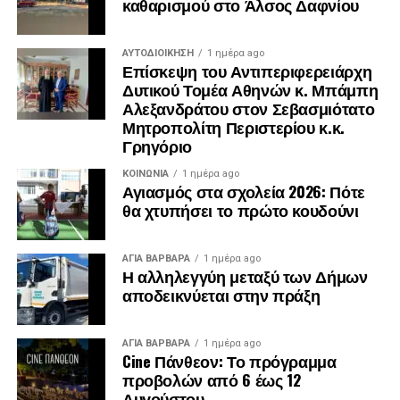
καθαρισμού στο Άλσος Δαφνίου
ΑΥΤΟΔΙΟΊΚΗΣΗ
1 ημέρα ago
Επίσκεψη του Αντιπεριφερειάρχη
Δυτικού Τομέα Αθηνών κ. Μπάμπη
Αλεξανδράτου στον Σεβασμιότατο
Μητροπολίτη Περιστερίου κ.κ.
Γρηγόριο
ΚΟΙΝΩΝΊΑ
1 ημέρα ago
Αγιασμός στα σχολεία 2026: Πότε
θα χτυπήσει το πρώτο κουδούνι
ΑΓΙΑ ΒΑΡΒΑΡΑ
1 ημέρα ago
Η αλληλεγγύη μεταξύ των Δήμων
αποδεικνύεται στην πράξη
ΑΓΙΑ ΒΑΡΒΑΡΑ
1 ημέρα ago
Cine Πάνθεον: Το πρόγραμμα
προβολών από 6 έως 12
Αυγούστου