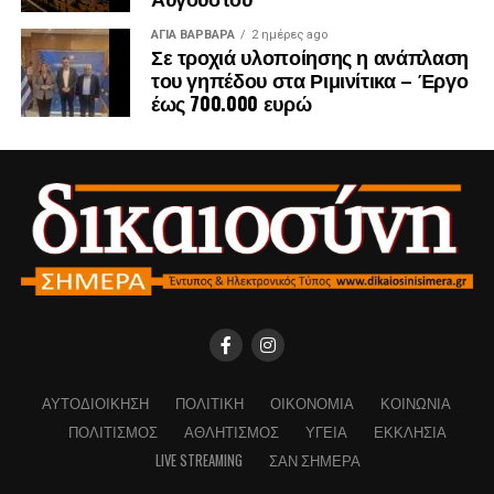
ΑΓΙΑ ΒΑΡΒΑΡΑ
2 ημέρες ago
Σε τροχιά υλοποίησης η ανάπλαση
του γηπέδου στα Ριμινίτικα – Έργο
έως 700.000 ευρώ
ΑΥΤΟΔΙΟΊΚΗΣΗ
ΠΟΛΙΤΙΚΉ
ΟΙΚΟΝΟΜΊΑ
ΚΟΙΝΩΝΊΑ
ΠΟΛΙΤΙΣΜΌΣ
ΑΘΛΗΤΙΣΜΌΣ
ΥΓΕΊΑ
ΕΚΚΛΗΣΊΑ
LIVE STREAMING
ΣΑΝ ΣΉΜΕΡΑ