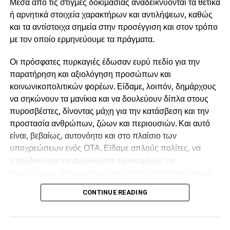
Μέσα από τις στιγμές δοκιμασίας αναδεικνύονται τα θετικά
αντιπυρικής προστασίας, δημιουργώντας άπλετο χώρο
ή αρνητικά στοιχεία χαρακτήρων και αντιλήψεων, καθώς
ώστε να κάνουν «πάρτι» εργολάβοι και εταιρείες.
και τα αντίστοιχα σημεία στην προσέγγιση και στον τρόπο
Διεκδικούμε άμεση στελέχωση όλων των Δασαρχείων,
με τον οποίο ερμηνεύουμε τα πράγματα.
της Πυροσβεστικής και των Υπηρεσιών Πολιτικής
Οι πρόσφατες πυρκαγιές έδωσαν ευρύ πεδίο για την
Προστασίας και ολοκληρωμένα έργα πρόληψης, ώστε
παρατήρηση και αξιολόγηση προσώπων και
να σταματήσουμε να είμαστε κάθε καλοκαίρι αντιμέτωποι
κοινωνικοπολιτικών φορέων. Είδαμε, λοιπόν, δημάρχους
με τους ίδιους κινδύνους και τις καταστροφές.
να σηκώνουν τα μανίκια και να δουλεύουν δίπλα στους
πυροσβέστες, δίνοντας μάχη για την κατάσβεση και την
προστασία ανθρώπων, ζώων και περιουσιών. Και αυτό
είναι, βεβαίως, αυτονόητο και στο πλαίσιο των
υποχρεώσεων ενός ΟΤΑ. Εϊδαμε απλούς πολίτες, να
σπεύδουν και να αγωνίζονται προκειμένου να
συμβάλλουν, όπως μπορούσαν, στην κατάσβεση ακόμη
και αν δεν είχαν οι ίδιοι κάποιο κίνδυνο για την περιουσία
CONTINUE READING
τους απλώς, γιατί συντρέχουν εθελοντικά τον
συνάνθρωπο.