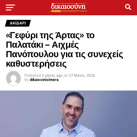
ΧΑΪΔΑΡΙ
«Γεφύρι της Άρτας» το
Παλατάκι – Αιχμές
Πανόπουλου για τις συνεχείς
καθυστερήσεις
Published
2 μήνες ago
on
27 Μαΐου, 2026
By
dikaiosinisimera