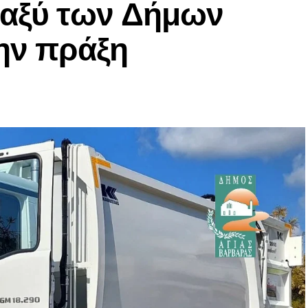
ταξύ των Δήμων
ην πράξη