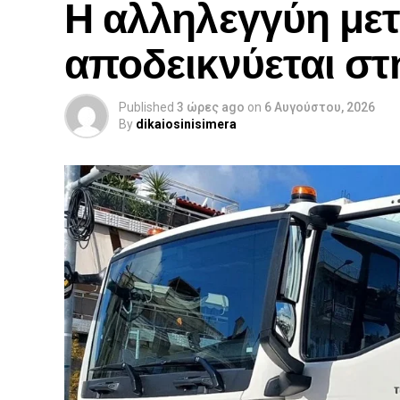
Η αλληλεγγύη με
αποδεικνύεται στ
Published
3 ώρες ago
on
6 Αυγούστου, 2026
By
dikaiosinisimera