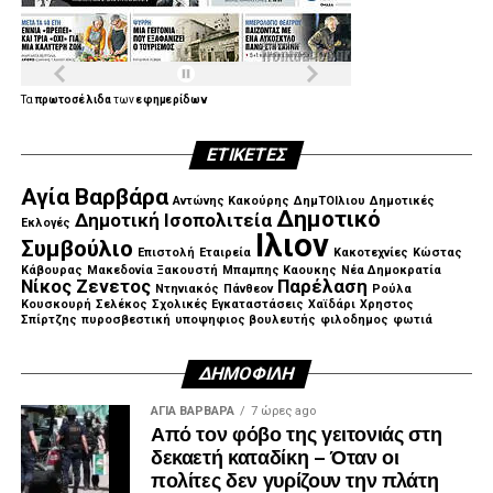
.
Τα
πρωτοσέλιδα
των
εφημερίδων
ΕΤΙΚΈΤΕΣ
.
Αγία Βαρβάρα
Αντώνης Κακούρης
ΔημΤΟΙλιου
Δημοτικές
Δημοτικό
Δημοτική Ισοπολιτεία
Εκλογές
Ιλιον
Συμβούλιο
Επιστολή
Εταιρεία
Κακοτεχνίες
Κώστας
Κάβουρας
Μακεδονία Ξακουστή
Μπαμπης Καουκης
Νέα Δημοκρατία
Νίκος Ζενετος
Παρέλαση
Ντηνιακός
Πάνθεον
Ρούλα
Κουσκουρή
Σελέκος
Σχολικές Εγκαταστάσεις
Χαϊδάρι
Χρηστος
Σπίρτζης
πυροσβεστική
υποψηφιος βουλευτής
φιλοδημος
φωτιά
ΔΗΜΟΦΙΛΉ
ΑΓΙΑ ΒΑΡΒΑΡΑ
7 ώρες ago
Από τον φόβο της γειτονιάς στη
δεκαετή καταδίκη – Όταν οι
πολίτες δεν γυρίζουν την πλάτη