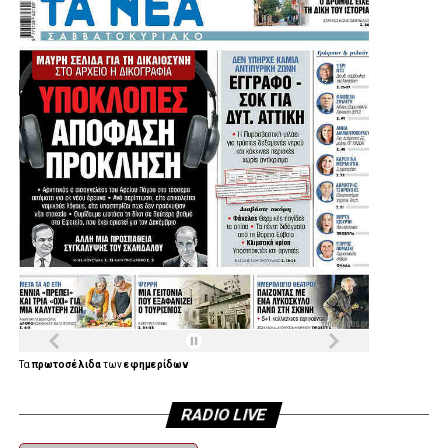
Μια παρέμβαση που έρχεται να ενισχύσει ακόμη
περισσότερο τις αθλητικές υποδομές της Αγίας Βαρβάρας
και να δώσει νέες δυνατότητες άθλησης στα παιδιά, στους
συλλόγους και συνολικά στους κατοίκους της πόλης.
Η Συνέντευξη του Δημάρχου Αγίας Βαρβάρας:
Τα
πρωτοσέλιδα
των
εφημερίδων
RADIO LIVE