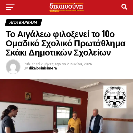
ΑΓΙΑ ΒΑΡΒΑΡΑ
Το Αιγάλεω φιλοξενεί το 10ο
Ομαδικό Σχολικό Πρωτάθλημα
Σκάκι Δημοτικών Σχολείων
Published
2 μήνες ago
on
2 Ιουνίου, 2026
By
dikaiosinisimera