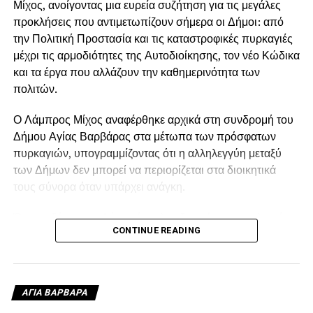
Μίχος, ανοίγοντας μια ευρεία συζήτηση για τις μεγάλες
προκλήσεις που αντιμετωπίζουν σήμερα οι Δήμοι: από
την Πολιτική Προστασία και τις καταστροφικές πυρκαγιές
μέχρι τις αρμοδιότητες της Αυτοδιοίκησης, τον νέο Κώδικα
και τα έργα που αλλάζουν την καθημερινότητα των
πολιτών.
Ο Λάμπρος Μίχος αναφέρθηκε αρχικά στη συνδρομή του
Δήμου Αγίας Βαρβάρας στα μέτωπα των πρόσφατων
πυρκαγιών, υπογραμμίζοντας ότι η αλληλεγγύη μεταξύ
των Δήμων δεν μπορεί να περιορίζεται στα διοικητικά
τους σύνορα όταν υπάρχει ανάγκη.
Όπως εξήγησε, ο Δήμος έστειλε υδροφόρα στις πληγείσες
CONTINUE READING
περιοχές, η οποία αρχικά χρησιμοποιήθηκε για τον
ανεφοδιασμό των δεξαμενών από τις οποίες έπαιρναν
νερό τα ελικόπτερα, ενώ μετά τη δύση του ήλιου συνέχισε
να τροφοδοτεί με νερό τα πυροσβεστικά οχήματα.
ΑΓΙΑ ΒΑΡΒΑΡΑ