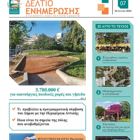
Για τον νέο Κώδικα της Αυτοδιοίκησης αναγνώρισε ως
σημαντικό βήμα τη συγκέντρωση της διάσπαρτης
νομοθεσίας σε ένα ενιαίο κείμενο, άσκησε όμως κριτική
στον τρόπο με τον οποίο διαμορφώνεται. «Η
Αυτοδιοίκηση ξέρει τι Αυτοδιοίκηση θέλει», σημείωσε,
υποστηρίζοντας ότι οι Δήμοι θα έπρεπε να έχουν πολύ
πιο καθοριστικό ρόλο στη διαμόρφωση του νέου
πλαισίου.
«Τα ουσιώδη είναι οι αρμοδιότητες και οι πόροι»