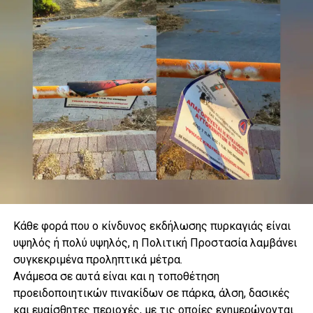
Κάθε φορά που ο κίνδυνος εκδήλωσης πυρκαγιάς είναι
υψηλός ή πολύ υψηλός, η Πολιτική Προστασία λαμβάνει
συγκεκριμένα προληπτικά μέτρα.
.
Ανάμεσα σε αυτά είναι και η τοποθέτηση
προειδοποιητικών πινακίδων σε πάρκα, άλση, δασικές
και ευαίσθητες περιοχές, με τις οποίες ενημερώνονται