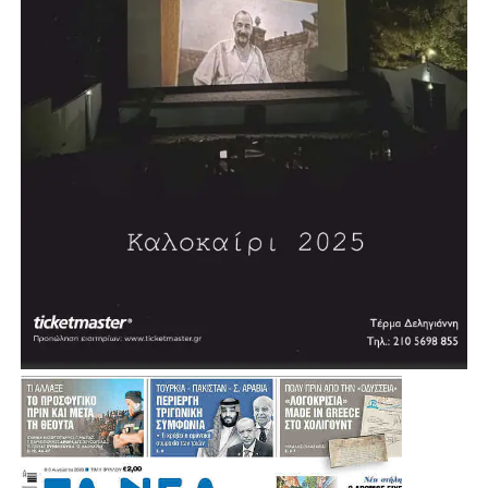
Σύμφωνα με τον σχεδιασμό, η διαδικασία δημοπράτησης
αναμένεται να ξεκινήσει μέσα στη χρονιά, με τον δήμαρχο
να εκφράζει την εκτίμηση ότι σε περίπου δύο χρόνια η
πόλη θα διαθέτει ένα σύγχρονο κλειστό κολυμβητήριο.
«Θέλουμε πολύ να το υποστηρίξουμε αυτό και να
δώσουμε μία διέξοδο», σημείωσε, εξηγώντας ότι σήμερα
πολλοί κάτοικοι και παιδιά της Αγίας Βαρβάρας
αναγκάζονται να χρησιμοποιούν κολυμβητήρια γειτονικών
Δήμων.