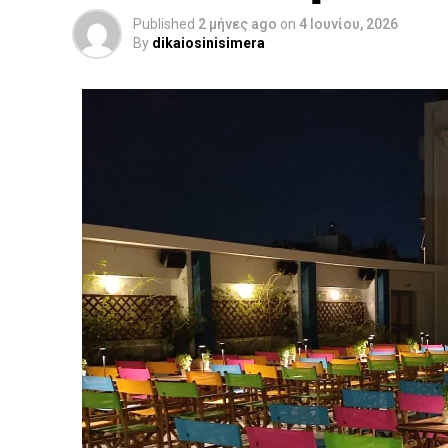
Published
2 μήνες ago
on
4 Ιουνίου, 2026
By
dikaiosinisimera