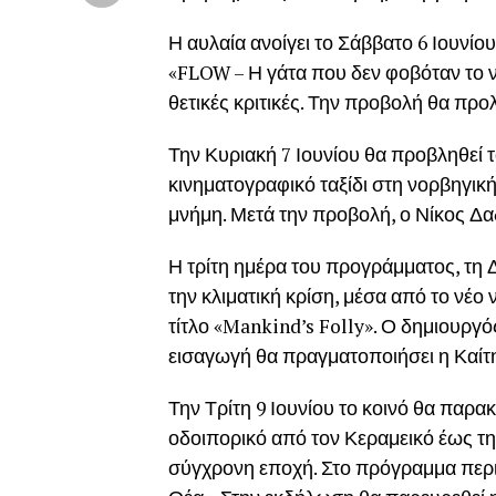
Η αυλαία ανοίγει το Σάββατο 6 Ιουνίο
«FLOW – Η γάτα που δεν φοβόταν το νε
θετικές κριτικές. Την προβολή θα προ
Την Κυριακή 7 Ιουνίου θα προβληθεί τ
κινηματογραφικό ταξίδι στη νορβηγικ
μνήμη. Μετά την προβολή, ο Νίκος Δα
Η τρίτη ημέρα του προγράμματος, τη Δ
την κλιματική κρίση, μέσα από το νέ
τίτλο «Mankind’s Folly». Ο δημιουργ
εισαγωγή θα πραγματοποιήσει η Καίτη
Την Τρίτη 9 Ιουνίου το κοινό θα παρα
οδοιπορικό από τον Κεραμεικό έως τη
σύγχρονη εποχή. Στο πρόγραμμα περιλ