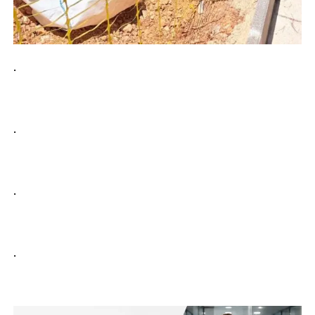
.
.
.
.