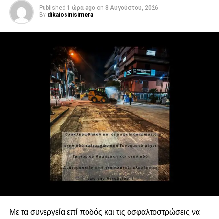
Published
1 ώρα ago
on
8 Αυγούστου, 2026
By
dikaiosinisimera
Με τα συνεργεία επί ποδός και τις ασφαλτοστρώσεις να