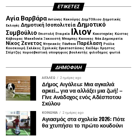
ΕΤΙΚΈΤΕΣ
Αγία Βαρβάρα
Αντώνης Κακούρης
ΔημΤΟΙλιου
Δημοτικές
Δημοτικό
Δημοτική Ισοπολιτεία
Εκλογές
Ιλιον
Συμβούλιο
Επιστολή
Εταιρεία
Κακοτεχνίες
Κώστας
Κάβουρας
Μακεδονία Ξακουστή
Μπαμπης Καουκης
Νέα Δημοκρατία
Νίκος Ζενετος
Παρέλαση
Ντηνιακός
Πάνθεον
Ρούλα
Κουσκουρή
Σελέκος
Σχολικές Εγκαταστάσεις
Χαϊδάρι
Χρηστος
Σπίρτζης
πυροσβεστική
υποψηφιος βουλευτής
φιλοδημος
φωτιά
ΔΗΜΟΦΙΛΉ
ΑΙΓΑΛΕΩ
2 ημέρες ago
Δήμος Αιγάλεω: Μια αγκαλιά
αρκεί… για να αλλάξει μια ζωή! –
Γίνε Ανάδοχος ενός Αδέσποτου
Σκύλου
ΚΟΙΝΩΝΊΑ
2 ημέρες ago
Αγιασμός στα σχολεία 2026: Πότε
θα χτυπήσει το πρώτο κουδούνι