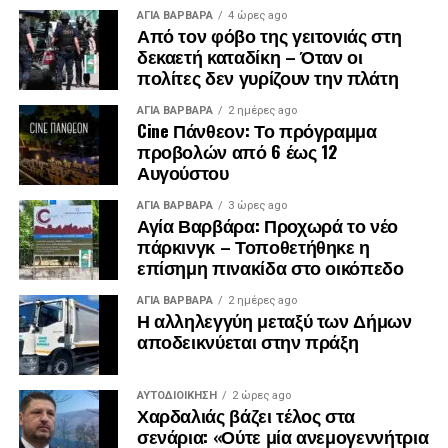
ΑΓΙΑ ΒΑΡΒΑΡΑ
4 ώρες ago
Από τον φόβο της γειτονιάς στη
δεκαετή καταδίκη – Όταν οι
πολίτες δεν γυρίζουν την πλάτη
ΑΓΙΑ ΒΑΡΒΑΡΑ
2 ημέρες ago
Cine Πάνθεον: Το πρόγραμμα
προβολών από 6 έως 12
Αυγούστου
ΑΓΙΑ ΒΑΡΒΑΡΑ
3 ώρες ago
Αγία Βαρβάρα: Προχωρά το νέο
πάρκινγκ – Τοποθετήθηκε η
επίσημη πινακίδα στο οικόπεδο
ΑΓΙΑ ΒΑΡΒΑΡΑ
2 ημέρες ago
Η αλληλεγγύη μεταξύ των Δήμων
αποδεικνύεται στην πράξη
ΑΥΤΟΔΙΟΊΚΗΣΗ
2 ώρες ago
Χαρδαλιάς βάζει τέλος στα
σενάρια: «Ούτε μία ανεμογεννήτρια