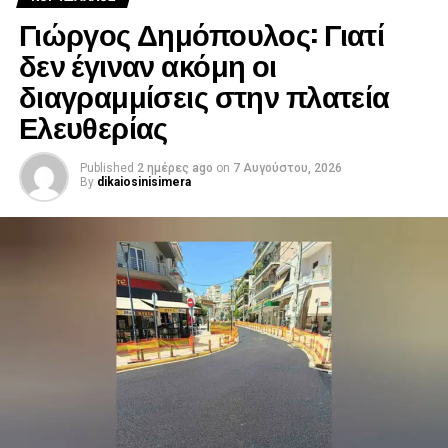
Γιώργος Δημόπουλος: Γιατί
δεν έγιναν ακόμη οι
διαγραμμίσεις στην πλατεία
Ελευθερίας
Published
2 ημέρες ago
on
7 Αυγούστου, 2026
By
dikaiosinisimera
.