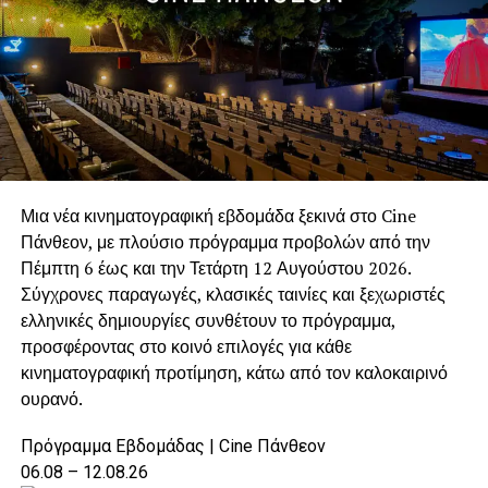
και από τη λειτουργία των παιδικών κατασκηνώσεων,
γεγονός που καθιστούσε απαραίτητη την ενίσχυση του
στόλου καθαριότητας.
Η παραχώρηση του οχήματος από τον Δήμο Αγίας
Βαρβάρας συνέβαλε ουσιαστικά στη διατήρηση της
καθαριότητας, στην προστασία του περιβάλλοντος και
στην καλύτερη εξυπηρέτηση των μόνιμων κατοίκων και
Μια νέα κινηματογραφική εβδομάδα ξεκινά στο Cine
των επισκεπτών της περιοχής.
Πάνθεον, με πλούσιο πρόγραμμα προβολών από την
Πέμπτη 6 έως και την Τετάρτη 12 Αυγούστου 2026.
Η συγκεκριμένη απόφαση αποδεικνύει ότι ο Δήμος Αγίας
Σύγχρονες παραγωγές, κλασικές ταινίες και ξεχωριστές
Βαρβάρας δεν περιορίζεται μόνο στο να δέχεται
ελληνικές δημιουργίες συνθέτουν το πρόγραμμα,
υποστήριξη όταν τη χρειάζεται. Παρά τις δικές του
προσφέροντας στο κοινό επιλογές για κάθε
καθημερινές ανάγκες, διαθέτει την οργάνωση, τον
κινηματογραφική προτίμηση, κάτω από τον καλοκαιρινό
εξοπλισμό και, κυρίως, τη βούληση να συνδράμει άλλους
ουρανό.
Δήμους, όταν οι περιστάσεις το απαιτούν.
Πρόγραμμα Εβδομάδας | Cine Πάνθεον
Γιατί η αλληλεγγύη στην Τοπική Αυτοδιοίκηση είναι
06.08 – 12.08.26
αμφίδρομη:
ο Δήμος Αγίας Βαρβάρας γνωρίζει να