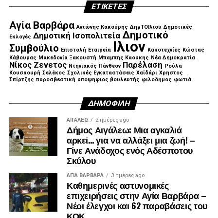
ΕΤΙΚΈΤΕΣ
Αγία Βαρβάρα
Αντώνης Κακούρης
ΔημΤΟΙλιου
Δημοτικές
Δημοτικό
Δημοτική Ισοπολιτεία
Εκλογές
Ιλιον
Συμβούλιο
Επιστολή
Εταιρεία
Κακοτεχνίες
Κώστας
Κάβουρας
Μακεδονία Ξακουστή
Μπαμπης Καουκης
Νέα Δημοκρατία
Νίκος Ζενετος
Παρέλαση
Ντηνιακός
Πάνθεον
Ρούλα
Κουσκουρή
Σελέκος
Σχολικές Εγκαταστάσεις
Χαϊδάρι
Χρηστος
Σπίρτζης
πυροσβεστική
υποψηφιος βουλευτής
φιλοδημος
φωτιά
ΔΗΜΟΦΙΛΉ
ΑΙΓΑΛΕΩ
2 ημέρες ago
Δήμος Αιγάλεω: Μια αγκαλιά
αρκεί… για να αλλάξει μια ζωή! –
Γίνε Ανάδοχος ενός Αδέσποτου
Σκύλου
ΑΓΙΑ ΒΑΡΒΑΡΑ
3 ημέρες ago
Καθημερινές αστυνομικές
επιχειρήσεις στην Αγία Βαρβάρα –
Νέοι έλεγχοι και 62 παραβάσεις του
ΚΟΚ