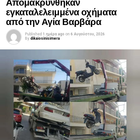
Απομακρύνθηκαν
εγκαταλελειμμένα οχήματα
από την Αγία Βαρβάρα
Published
1 ημέρα ago
on
6 Αυγούστου, 2026
By
dikaiosinisimera