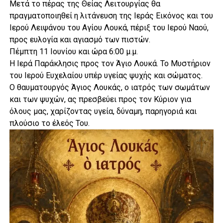
Μετά το πέρας της Θείας Λειτουργίας θα
πραγματοποιηθεί η λιτάνευση της Ιεράς Εικόνος και του
Ιερού Λειψάνου του Αγίου Λουκά, πέριξ του Ιερού Ναού,
προς ευλογία και αγιασμό των πιστών.
Πέμπτη 11 Ιουνίου και ώρα 6:00 μ.μ.
Η Ιερά Παράκλησις προς τον Άγιο Λουκά. Το Μυστήριον
του Ιερού Ευχελαίου υπέρ υγείας ψυχής και σώματος.
Ο θαυματουργός Άγιος Λουκάς, ο ιατρός των σωμάτων
και των ψυχών, ας πρεσβεύει προς τον Κύριον για
όλους μας, χαρίζοντας υγεία, δύναμη, παρηγοριά και
πλούσιο το έλεός Του.