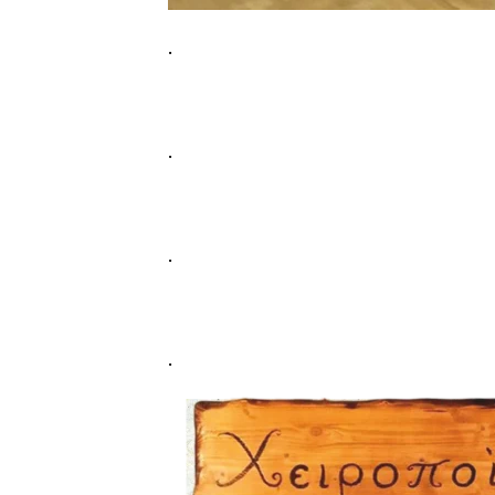
.
.
.
.