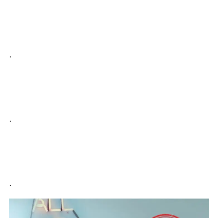
.
.
.