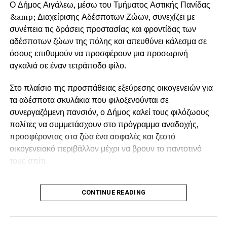
Ο Δήμος Αιγάλεω, μέσω του Τμήματος Αστικής Πανίδας
&amp; Διαχείρισης Αδέσποτων Ζώων, συνεχίζει με
συνέπεια τις δράσεις προστασίας και φροντίδας των
αδέσποτων ζώων της πόλης και απευθύνει κάλεσμα σε
όσους επιθυμούν να προσφέρουν μια προσωρινή
αγκαλιά σε έναν τετράποδο φίλο.
Στο πλαίσιο της προσπάθειας εξεύρεσης οικογενειών για
τα αδέσποτα σκυλάκια που φιλοξενούνται σε
συνεργαζόμενη πανσιόν, ο Δήμος καλεί τους φιλόζωους
πολίτες να συμμετάσχουν στο πρόγραμμα αναδοχής,
προσφέροντας στα ζώα ένα ασφαλές και ζεστό
οικογενειακό περιβάλλον μέχρι να βρουν το παντοτινό
τους σπίτι.
Καθ&#39; όλη τη διάρκεια της αναδοχής και έως την
CONTINUE READING
υιοθεσία του ζώου, ο Δήμος Αιγάλεω παρέχει δωρεάν την
απαραίτητη τροφή και την πλήρη ιατροφαρμακευτική
περίθαλψη, στηρίζοντας έμπρακτα τους αναδόχους σε