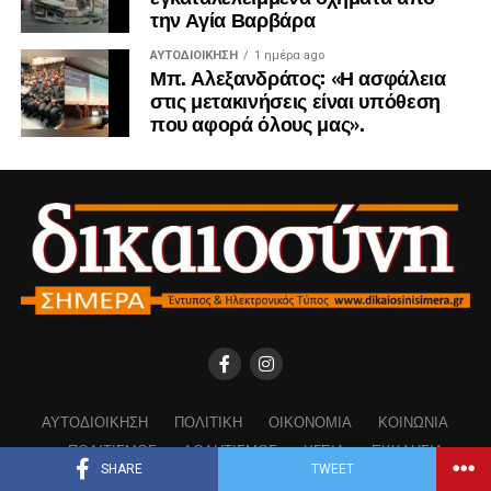
την Αγία Βαρβάρα
ΑΥΤΟΔΙΟΊΚΗΣΗ
1 ημέρα ago
Μπ. Αλεξανδράτος: «Η ασφάλεια
στις μετακινήσεις είναι υπόθεση
που αφορά όλους μας».
ΑΥΤΟΔΙΟΊΚΗΣΗ
ΠΟΛΙΤΙΚΉ
ΟΙΚΟΝΟΜΊΑ
ΚΟΙΝΩΝΊΑ
ΠΟΛΙΤΙΣΜΌΣ
ΑΘΛΗΤΙΣΜΌΣ
ΥΓΕΊΑ
ΕΚΚΛΗΣΊΑ
SHARE
TWEET
LIVE STREAMING
ΣΑΝ ΣΉΜΕΡΑ