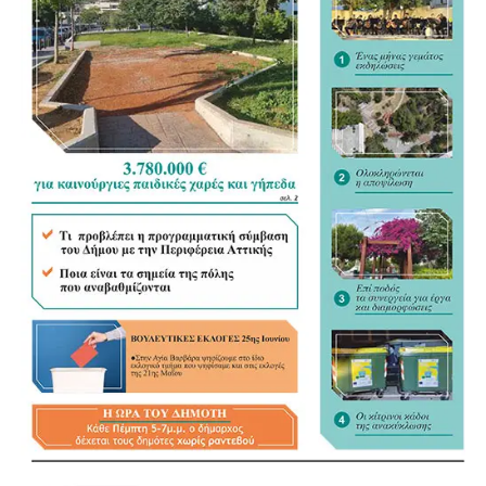
το έργο που υλοποιήθηκε καθ&#39; όλη τη διάρκεια της
χρονιάς.
Ο Δήμος Αιγάλεω παραμένει σταθερά
προσανατολισμένος στην υλοποίηση δράσεων που
επενδύουν στα παιδιά και στηρίζουν ουσιαστικά τις
οικογένειες της πόλης, προσφέροντας ευκαιρίες για
δημιουργία, μάθηση, άθληση και κοινωνική ανάπτυξη
μέσα από σύγχρονα και ποιοτικά προγράμματα.