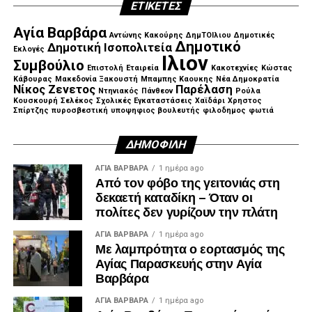
ΕΤΙΚΈΤΕΣ
Αγία Βαρβάρα
Αντώνης Κακούρης
ΔημΤΟΙλιου
Δημοτικές
Δημοτικό
Δημοτική Ισοπολιτεία
Εκλογές
Ιλιον
Συμβούλιο
Επιστολή
Εταιρεία
Κακοτεχνίες
Κώστας
Κάβουρας
Μακεδονία Ξακουστή
Μπαμπης Καουκης
Νέα Δημοκρατία
Νίκος Ζενετος
Παρέλαση
Ντηνιακός
Πάνθεον
Ρούλα
Κουσκουρή
Σελέκος
Σχολικές Εγκαταστάσεις
Χαϊδάρι
Χρηστος
Σπίρτζης
πυροσβεστική
υποψηφιος βουλευτής
φιλοδημος
φωτιά
ΔΗΜΟΦΙΛΉ
ΑΓΙΑ ΒΑΡΒΑΡΑ
1 ημέρα ago
Από τον φόβο της γειτονιάς στη
δεκαετή καταδίκη – Όταν οι
πολίτες δεν γυρίζουν την πλάτη
ΑΓΙΑ ΒΑΡΒΑΡΑ
1 ημέρα ago
Με λαμπρότητα ο εορτασμός της
Αγίας Παρασκευής στην Αγία
Βαρβάρα
ΑΓΙΑ ΒΑΡΒΑΡΑ
1 ημέρα ago