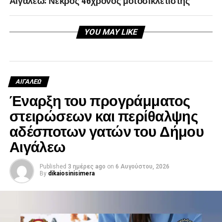
Αιγάλεω: Νεκρός 46χρονος μοτοσικλετιστής
YOU MAY LIKE
ΑΙΓΑΛΕΩ
Έναρξη του προγράμματος
στειρώσεων και περίθαλψης
αδέσποτων γατών του Δήμου
Αιγάλεω
Published
3 ημέρες ago
on
6 Αυγούστου, 2026
By
dikaiosinisimera