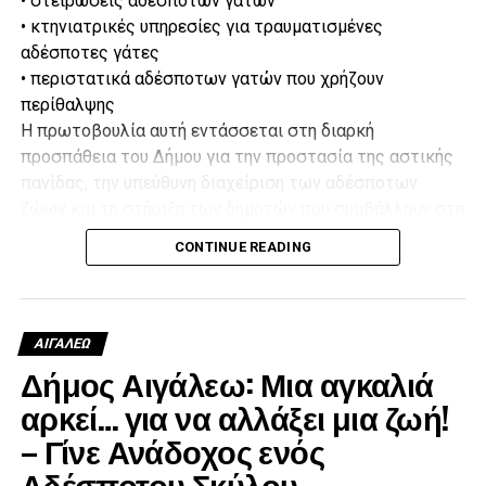
• στειρώσεις αδέσποτων γατών
• κτηνιατρικές υπηρεσίες για τραυματισμένες
αδέσποτες γάτες
• περιστατικά αδέσποτων γατών που χρήζουν
περίθαλψης
Η πρωτοβουλία αυτή εντάσσεται στη διαρκή
προσπάθεια του Δήμου για την προστασία της αστικής
πανίδας, την υπεύθυνη διαχείριση των αδέσποτων
ζώων και τη στήριξη των δημοτών που συμβάλλουν στη
φροντίδα τους.
CONTINUE READING
Για πληροφορίες και προγραμματισμό ραντεβού, οι
ενδιαφερόμενοι μπορούν να επικοινωνούν με το Τμήμα
Αστικής Πανίδας & Διαχείρισης Αδέσποτων Ζώων:
210 5316398
ΑΙΓΑΛΕΩ
210 5983055
Δήμος Αιγάλεω: Μια αγκαλιά
d.adespota@egaleo.gr
αρκεί… για να αλλάξει μια ζωή!
– Γίνε Ανάδοχος ενός
Αδέσποτου Σκύλου