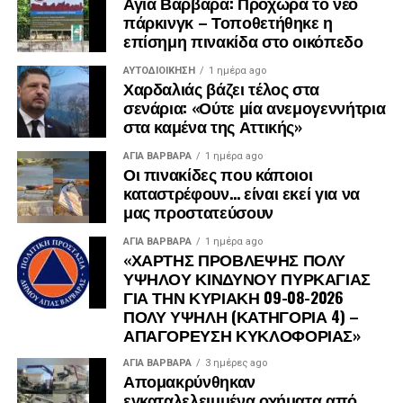
Αγία Βαρβάρα: Προχωρά το νέο
πάρκινγκ – Τοποθετήθηκε η
επίσημη πινακίδα στο οικόπεδο
ΑΥΤΟΔΙΟΊΚΗΣΗ
1 ημέρα ago
Χαρδαλιάς βάζει τέλος στα
σενάρια: «Ούτε μία ανεμογεννήτρια
στα καμένα της Αττικής»
ΑΓΙΑ ΒΑΡΒΑΡΑ
1 ημέρα ago
Οι πινακίδες που κάποιοι
καταστρέφουν… είναι εκεί για να
μας προστατεύσουν
ΑΓΙΑ ΒΑΡΒΑΡΑ
1 ημέρα ago
«ΧΑΡΤΗΣ ΠΡΟΒΛΕΨΗΣ ΠΟΛΥ
ΥΨΗΛΟΥ ΚΙΝΔΥΝΟΥ ΠΥΡΚΑΓΙΑΣ
ΓΙΑ ΤΗΝ ΚΥΡΙΑΚΗ 09-08-2026
ΠΟΛΥ ΥΨΗΛΗ (ΚΑΤΗΓΟΡΙΑ 4) –
ΑΠΑΓΟΡΕΥΣΗ ΚΥΚΛΟΦΟΡΙΑΣ»
ΑΓΙΑ ΒΑΡΒΑΡΑ
3 ημέρες ago
Απομακρύνθηκαν
εγκαταλελειμμένα οχήματα από