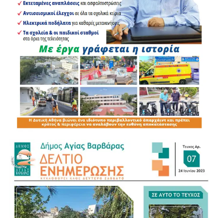
ευαισθητοποίηση.
Την ίδια στιγμή, τα
Κ.Δ.Α.Π. του Δήμου Αιγάλεω
συνεχίζουν να αποτελούν έναν σημαντικό θεσμό
δημιουργικής απασχόλησης για τα παιδιά της πόλης,
προσφέροντας ένα σύγχρονο πρόγραμμα αθλητικών,
καλλιτεχνικών, εκπαιδευτικών και παιδαγωγικών
δραστηριοτήτων, που συμβάλλει στην ολόπλευρη
ανάπτυξη της προσωπικότητάς τους, καλλιεργώντας τη
φαντασία, τη συνεργασία και τη δημιουργική έκφραση.
Με την ολοκλήρωση των φετινών δράσεων του 1 ου
Κ.Δ.Α.Π. πραγματοποιήθηκε εορταστική εκδήλωση, κατά
την οποία γονείς και παιδιά παρακολούθησαν ένα
πλούσιο πρόγραμμα με δράσεις φιλαναγνωσίας,
θεατρικού παιχνιδιού, παραδοσιακών χορών, αθλητικών
δραστηριοτήτων και δημιουργικών παρουσιάσεων. Οι
παρευρισκόμενοι καταχειροκρότησαν την προσπάθεια
των παιδιών και των εκπαιδευτικών τους, επιβραβεύοντας