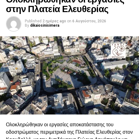
στην Πλατεία Ελευθερίας
προβλέπονται από την προβλεπόμενη τεχνική διαδικασία
και βασίζονται στις υποδείξεις των υπεύθυνων
μηχανικών.
Published
2 ημέρες ago
on
6 Αυγούστου, 2026
By
dikaiosinisimera
Ολοκληρώθηκαν οι εργασίες αποκατάστασης του
οδοστρώματος περιμετρικά της Πλατείας Ελευθερίας στον