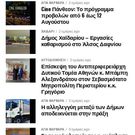
ΑΓΙΑ ΒΑΡΒΑΡΑ
2 ημέρες ago
Cine Πάνθεον: Το πρόγραμμα
προβολών από 6 έως 12
Αυγούστου
ΧΑΪΔΑΡΙ
2 ημέρες ago
Δήμος Χαϊδαρίου – Εργασίες
καθαρισμού στο Άλσος Δαφνίου
ΑΥΤΟΔΙΟΊΚΗΣΗ
2 ημέρες ago
Επίσκεψη του Αντιπεριφερειάρχη
Δυτικού Τομέα Αθηνών κ. Μπάμπη
Αλεξανδράτου στον Σεβασμιότατο
Μητροπολίτη Περιστερίου κ.κ.
Γρηγόριο
ΑΓΙΑ ΒΑΡΒΑΡΑ
2 ημέρες ago
Η αλληλεγγύη μεταξύ των Δήμων
αποδεικνύεται στην πράξη
ΑΓΙΑ ΒΑΡΒΑΡΑ
3 ημέρες ago