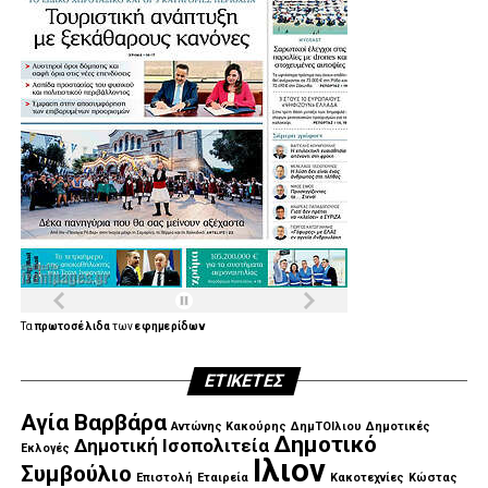
Τα
πρωτοσέλιδα
των
εφημερίδων
ΕΤΙΚΈΤΕΣ
Αγία Βαρβάρα
Αντώνης Κακούρης
ΔημΤΟΙλιου
Δημοτικές
Δημοτικό
Δημοτική Ισοπολιτεία
Εκλογές
Ιλιον
Συμβούλιο
Επιστολή
Εταιρεία
Κακοτεχνίες
Κώστας