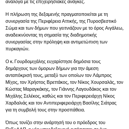
ανάλογα με τις επιχειρησιακές ανάγκες.
Η πλήρωση της δεξαμενής πραγματοποιείται με τη
συνεργασία της
Περιφέρεια Αττικής
, της
Πυροσβεστικό
Σώμα
και των δήμων που γειτνιάζουν με το όρος Αιγάλεω,
αναδεικνύοντας τη σημασία της διαδημοτικής
συνεργασίας στην πρόληψη και αντιμετώπιση των
πυρκαγιών.
Ο κ. Γουρδομιχάλης ευχαρίστησε δημόσια τους
δημάρχους των όμορων δήμων για την άμεση
ανταπόκρισή τους, μεταξύ των οποίων τον
Λάμπρος
Μίχος
, τον
Χρήστος Βρεττάκος
, τον
Νίκος Χουρσαλάς
, τον
Κώστας Μαραγκάκης
, τον
Γιάννης Λαγουδάκος
και τον
Μιχάλης Σελέκος
, καθώς και τον Περιφερειάρχη
Νίκος
Χαρδαλιάς
και τον Αντιπεριφερειάρχη
Βασίλης Σιάτρας
για τη συμβολή τους στην προσπάθεια.
Όπως τονίζει στην ανάρτησή του ο πρόεδρος του