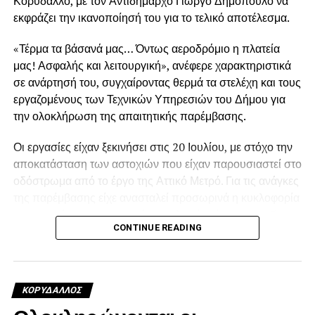
Κορυδαλλό, με τον Αντιδήμαρχο Γιώργο Δημόπουλο να
εκφράζει την ικανοποίησή του για το τελικό αποτέλεσμα.
«Τέρμα τα βάσανά μας… Όντως αεροδρόμιο η πλατεία
μας! Ασφαλής και λειτουργική», ανέφερε χαρακτηριστικά
σε ανάρτησή του, συγχαίροντας θερμά τα στελέχη και τους
εργαζομένους των Τεχνικών Υπηρεσιών του Δήμου για
την ολοκλήρωση της απαιτητικής παρέμβασης.
Οι εργασίες είχαν ξεκινήσει στις 20 Ιουλίου, με στόχο την
.
αποκατάσταση των αστοχιών που είχαν παρουσιαστεί στο
οδόστρωμα από το έργο της Αττικό Μετρό. Για τις ανάγκες
της παρέμβασης είχε ανασταλεί προσωρινά η κυκλοφορία
των οχημάτων περιμετρικά της πλατείας έως και τις 5
.
CONTINUE READING
Αυγούστου.
Η αποκατάσταση κρίθηκε αναγκαία, καθώς οι εκτεταμένες
φθορές είχαν δημιουργήσει προβλήματα στην ασφαλή και
.
ΚΟΡΥΔΑΛΛΟΣ
ομαλή διέλευση των οχημάτων. Καθ’ όλη τη διάρκεια των
εργασιών, οι υπηρεσίες του Δήμου βρίσκονταν στο