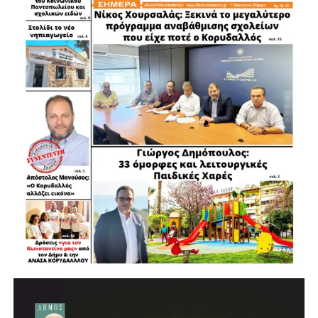
.
.
.