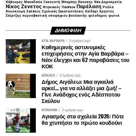
Κάβουρας
Μακεδονία Ξακουστή
Μπαμπης Καουκης
Νέα Δημοκρατία
Νίκος Ζενετος
Παρέλαση
Ντηνιακός
Πάνθεον
Ρούλα
Κουσκουρή
Σελέκος
Σχολικές Εγκαταστάσεις
Χαϊδάρι
Χρηστος
Σπίρτζης
πυροσβεστική
υποψηφιος βουλευτής
φιλοδημος
φωτιά
ΔΗΜΟΦΙΛΉ
ΑΓΙΑ ΒΑΡΒΑΡΑ
3 ημέρες ago
Καθημερινές αστυνομικές
επιχειρήσεις στην Αγία Βαρβάρα –
Νέοι έλεγχοι και 62 παραβάσεις του
ΚΟΚ
ΑΙΓΑΛΕΩ
2 ημέρες ago
Δήμος Αιγάλεω: Μια αγκαλιά
αρκεί… για να αλλάξει μια ζωή! –
Γίνε Ανάδοχος ενός Αδέσποτου
Σκύλου
ΚΟΙΝΩΝΊΑ
2 ημέρες ago
Αγιασμός στα σχολεία 2026: Πότε
θα χτυπήσει το πρώτο κουδούνι