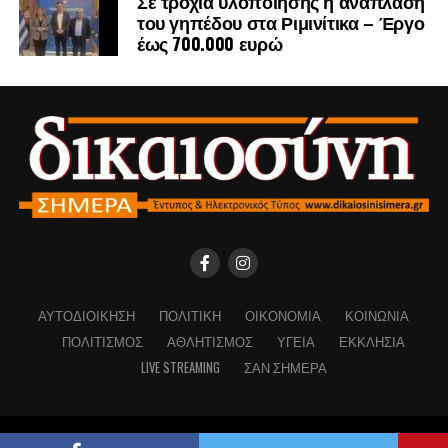
Σε τροχιά υλοποίησης η ανάπλαση
του γηπέδου στα Ριμινίτικα – Έργο
έως 700.000 ευρώ
ΑΥΤΟΔΙΟΊΚΗΣΗ
ΠΟΛΙΤΙΚΉ
ΟΙΚΟΝΟΜΊΑ
ΚΟΙΝΩΝΊΑ
ΠΟΛΙΤΙΣΜΌΣ
ΑΘΛΗΤΙΣΜΌΣ
ΥΓΕΊΑ
ΕΚΚΛΗΣΊΑ
LIVE STREAMING
ΣΑΝ ΣΉΜΕΡΑ
Copyright © Dikaiosinisimera.gr 2026