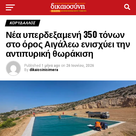
ΚΟΡΥΔΑΛΛΟΣ
Νέα υπερδεξαμενή 350 τόνων
στο όρος Αιγάλεω ενισχύει την
αντιπυρική θωράκιση
Published
1 μήνα ago
on
26 Ιουνίου, 2026
By
dikaiosinisimera