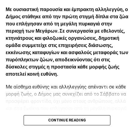
Με ουσιαστική παρουσία και έμπρακτη αλληλεγγύη, ο
Δήμος στάθηκε από την πρώτη στιγμή δίπλα στα ζώα
που επλήγησαν από τη μεγάλη πυρκαγιά στην
περιοχή των Μεγάρων. Σε συνεργασία με εθελοντές,
κτηνιάτρους και φιλοζωικές οργανώσεις, δημοτική
ομάδα συμμετείχε στις επιχειρήσεις διάσωσης,
εκκένωσης καταφυγίων και ασφαλούς μεταφοράς των
πυρόπληκτων ζώων, αποδεικνύοντας ότι στις
δύσκολες στιγμές η προστασία κάθε μορφής ζωής
αποτελεί κοινή ευθύνη.
Με αίσθημα ευθύνης και αλληλεγγύης απέναντι σε κάθε
μορφή ζωής, ο Δήμος μας συνεχίζει από το Σάββατο να
προσφέρει φροντίδα, όχι μόνο στους ανθρώπους, αλλά
και στα ζωάκια που επλήγησαν από τη μεγάλη πυρκαγιά
στην περιοχή των Μεγάρων Αττικής, σε συνεργασία με
CONTINUE READING
τους εθελοντές, τους κτηνιάτρους και τις φιλοζωικές
οργανώσεις που δίνουν έναν πραγματικά συγκινητικό