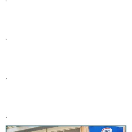
.
.
.