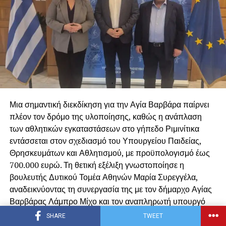
υπάρχει αλληλεγγύη, συνεργασία και αγάπη. Ο Δήμος
μας θα συνεχίσει να βρίσκεται δίπλα στους
πυρόπληκτους, ανθρώπους και ζώα, με όλες του τις
δυνάμεις.
Μια σημαντική διεκδίκηση για την Αγία Βαρβάρα παίρνει
πλέον τον δρόμο της υλοποίησης, καθώς η ανάπλαση
των αθλητικών εγκαταστάσεων στο γήπεδο Ριμινίτικα
εντάσσεται στον σχεδιασμό του Υπουργείου Παιδείας,
Θρησκευμάτων και Αθλητισμού, με προϋπολογισμό έως
700.000 ευρώ. Τη θετική εξέλιξη γνωστοποίησε η
βουλευτής Δυτικού Τομέα Αθηνών Μαρία Συρεγγέλα,
αναδεικνύοντας τη συνεργασία της με τον δήμαρχο Αγίας
Βαρβάρας Λάμπρο Μίχο και τον αναπληρωτή υπουργό
Αθλητισμού Γιάννη Βρούτση.
SHARE
TWEET