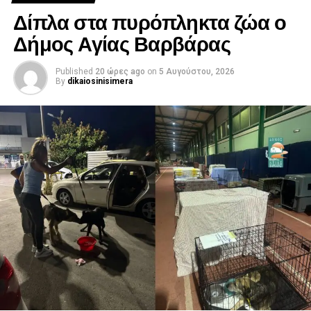
Δίπλα στα πυρόπληκτα ζώα ο
Δήμος Αγίας Βαρβάρας
Published
20 ώρες ago
on
5 Αυγούστου, 2026
By
dikaiosinisimera