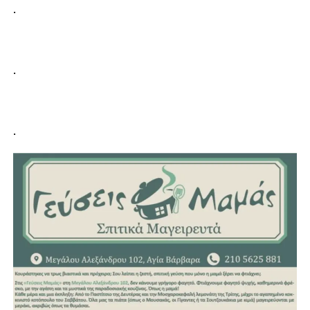
.
.
.