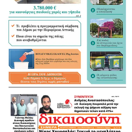
.
.
.