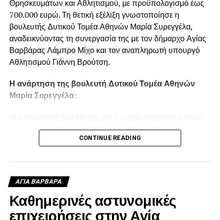
Θρησκευμάτων και Αθλητισμού, με προϋπολογισμό έως
700.000 ευρώ. Τη θετική εξέλιξη γνωστοποίησε η
βουλευτής Δυτικού Τομέα Αθηνών Μαρία Συρεγγέλα,
αναδεικνύοντας τη συνεργασία της με τον δήμαρχο Αγίας
Βαρβάρας Λάμπρο Μίχο και τον αναπληρωτή υπουργό
Αθλητισμού Γιάννη Βρούτση.
Η ανάρτηση της βουλευτή Δυτικού Τομέα Αθηνών
Μαρία Συρεγγέλα:
Μια σημαντική διεκδίκηση για την Αγία Βαρβάρα μπαίνει
πλέον σε τροχιά υλοποίησης. Η ανάπλαση των αθλητικών
CONTINUE READING
εγκαταστάσεων στο γήπεδο Ριμινίτικα εντάσσεται στον
σχεδιασμό του Υπουργείου Παιδείας, Θρησκευμάτων και
Αθλητισμού, με προϋπολογισμό που φτάνει τις 700.000
ευρώ. Πρόκειται για μια ουσιαστική παρέμβαση που θα
ΑΓΙΑ ΒΑΡΒΑΡΑ
αναβαθμίσει τις αθλητικές υποδομές της πόλης, θα
Καθημερινές αστυνομικές
δημιουργήσει καλύτερες και ασφαλέστερες συνθήκες για
επιχειρήσεις στην Αγία
τα παιδιά, τους αθλητές και τα σωματεία και θα δώσει νέα