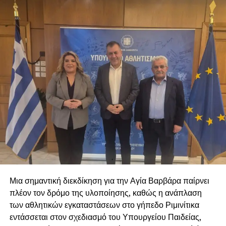
Θέλουμε να εκφράσουμε τις ευχαριστίες μας σε όλους
όσοι συμμετείχαν και να τους διαβεβαιώσουμε ότι θα
είμαστε αρωγοί σε όποια προσπάθεια γίνεται που
σκοπό έχει την προστασία και την φροντίδα των ζώων.
Οι δύσκολες στιγμές αναδεικνύουν τις πιο όμορφες
πλευρές της κοινωνίας μας. Ας αποδείξουμε, για ακόμη
μία φορά, ότι κανένα ζώο δεν είναι μόνο του όταν
υπάρχει αλληλεγγύη, συνεργασία και αγάπη. Ο Δήμος
μας θα συνεχίσει να βρίσκεται δίπλα στους
πυρόπληκτους, ανθρώπους και ζώα, με όλες του τις
δυνάμεις.
Μια σημαντική διεκδίκηση για την Αγία Βαρβάρα παίρνει
πλέον τον δρόμο της υλοποίησης, καθώς η ανάπλαση
των αθλητικών εγκαταστάσεων στο γήπεδο Ριμινίτικα
εντάσσεται στον σχεδιασμό του Υπουργείου Παιδείας,