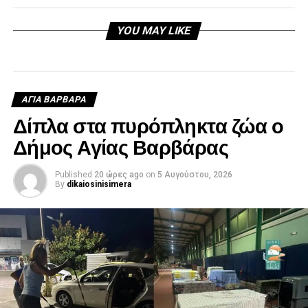
YOU MAY LIKE
ΑΓΙΑ ΒΑΡΒΑΡΑ
Δίπλα στα πυρόπληκτα ζώα ο
Δήμος Αγίας Βαρβάρας
Published
20 ώρες ago
on
5 Αυγούστου, 2026
By
dikaiosinisimera