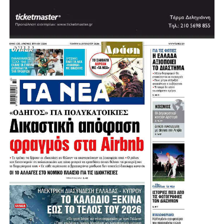
.
.
.