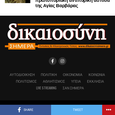
της Αγίας Βαρβάρας
ΑΥΤΟΔΙΟΊΚΗΣΗ
ΠΟΛΙΤΙΚΉ
ΟΙΚΟΝΟΜΊΑ
ΚΟΙΝΩΝΊΑ
ΠΟΛΙΤΙΣΜΌΣ
ΑΘΛΗΤΙΣΜΌΣ
ΥΓΕΊΑ
ΕΚΚΛΗΣΊΑ
LIVE STREAMING
ΣΑΝ ΣΉΜΕΡΑ
Copyright © Dikaiosinisimera.gr 2026
SHARE
TWEET