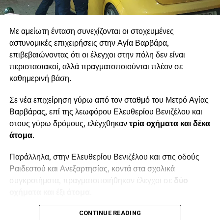
Με αμείωτη ένταση συνεχίζονται οι στοχευμένες
αστυνομικές επιχειρήσεις στην Αγία Βαρβάρα,
επιβεβαιώνοντας ότι οι έλεγχοι στην πόλη δεν είναι
περιστασιακοί, αλλά πραγματοποιούνται πλέον σε
καθημερινή βάση.
Σε νέα επιχείρηση γύρω από τον σταθμό του Μετρό Αγίας
Βαρβάρας, επί της λεωφόρου Ελευθερίου Βενιζέλου και
στους γύρω δρόμους, ελέγχθηκαν
τρία οχήματα και δέκα
άτομα
.
Παράλληλα, στην Ελευθερίου Βενιζέλου και στις οδούς
Ραιδεστού και Ανεξαρτησίας, κοντά στα σχολικά
συγκροτήματα, πραγματοποιήθηκαν έλεγχοι σε
δύο
οχήματα και έξι άτομα
.
Συνολικά, κατά τη συγκεκριμένη επιχείρηση ελέγχθηκαν
CONTINUE READING