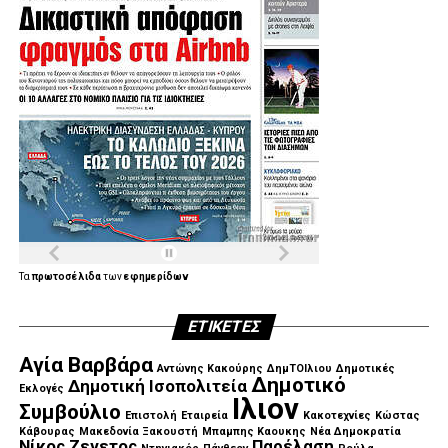
Τα
πρωτοσέλιδα
των
εφημερίδων
ΕΤΙΚΈΤΕΣ
Αγία Βαρβάρα
Αντώνης Κακούρης
ΔημΤΟΙλιου
Δημοτικές
Δημοτικό
Δημοτική Ισοπολιτεία
Εκλογές
Ιλιον
Συμβούλιο
Επιστολή
Εταιρεία
Κακοτεχνίες
Κώστας
Κάβουρας
Μακεδονία Ξακουστή
Μπαμπης Καουκης
Νέα Δημοκρατία
Νίκος Ζενετος
Παρέλαση