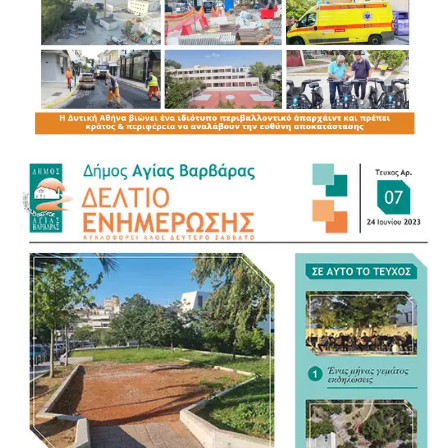
1 παράβαση σχετική με ΚΤΕΟ
1 παραβίαση απαγορευτικής πινακίδας
1 παράβαση για επίδειξη οδηγικής ικανότητας
25 λοιπές παραβάσεις του ΚΟΚ
Η καθημερινή παρουσία των αστυνομικών δυνάμεων,
ιδιαίτερα γύρω από το Μετρό, τους κεντρικούς δρόμους
και τα σχολικά συγκροτήματα, ενισχύει την πρόληψη και
την αποτροπή παραβατικών συμπεριφορών.
Οι συστηματικοί έλεγχοι συμβάλλουν ουσιαστικά στην
προστασία των κατοίκων, των πεζών και των οδηγών,
ενώ στέλνουν σαφές μήνυμα ότι επικίνδυνες και
παραβατικές συμπεριφορές δεν θα μένουν ανεξέλεγκτες.
Η Αγία Βαρβάρα αποκτά καθημερινά ισχυρότερη
αστυνομική παρουσία και ένα ενισχυμένο πλέγμα
ασφάλειας για όλους τους πολίτες.