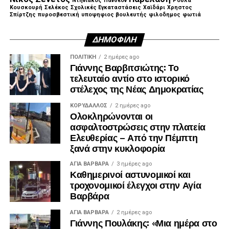
Ντηνιακός
Πάνθεον
Ρούλα
Κουσκουρή
Σελέκος
Σχολικές Εγκαταστάσεις
Χαϊδάρι
Χρηστος
Σπίρτζης
πυροσβεστική
υποψηφιος βουλευτής
φιλοδημος
φωτιά
ΔΗΜΟΦΙΛΉ
ΠΟΛΙΤΙΚΉ
2 ημέρες ago
Γιάννης Βαρβιτσιώτης: Το
τελευταίο αντίο στο ιστορικό
στέλεχος της Νέας Δημοκρατίας
ΚΟΡΥΔΑΛΛΟΣ
2 ημέρες ago
Ολοκληρώνονται οι
ασφαλτοστρώσεις στην πλατεία
Ελευθερίας – Από την Πέμπτη
ξανά στην κυκλοφορία
ΑΓΙΑ ΒΑΡΒΑΡΑ
3 ημέρες ago
Καθημερινοί αστυνομικοί και
τροχονομικοί έλεγχοι στην Αγία
Βαρβάρα
ΑΓΙΑ ΒΑΡΒΑΡΑ
2 ημέρες ago
Γιάννης Πουλάκης: «Μια ημέρα στο