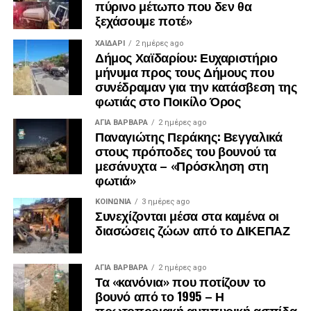
πύρινο μέτωπο που δεν θα
ξεχάσουμε ποτέ»
ΧΑΪΔΑΡΙ
2 ημέρες ago
Δήμος Χαϊδαρίου: Ευχαριστήριο
μήνυμα προς τους Δήμους που
συνέδραμαν για την κατάσβεση της
φωτιάς στο Ποικίλο Όρος
ΑΓΙΑ ΒΑΡΒΑΡΑ
2 ημέρες ago
Παναγιώτης Περάκης: Βεγγαλικά
στους πρόποδες του βουνού τα
μεσάνυχτα – «Πρόσκληση στη
φωτιά»
ΚΟΙΝΩΝΊΑ
3 ημέρες ago
Συνεχίζονται μέσα στα καμένα οι
διασώσεις ζώων από το ΔΙΚΕΠΑΖ
ΑΓΙΑ ΒΑΡΒΑΡΑ
2 ημέρες ago
Τα «κανόνια» που ποτίζουν το
βουνό από το 1995 – Η
πρωτοποριακή αντιπυρική ασπίδα