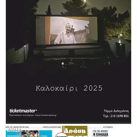
.
.
.