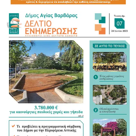
Η καθημερινή παρουσία των αστυνομικών δυνάμεων,
ιδιαίτερα γύρω από το Μετρό, τους κεντρικούς δρόμους
και τα σχολικά συγκροτήματα, ενισχύει την πρόληψη και
την αποτροπή παραβατικών συμπεριφορών.
Οι συστηματικοί έλεγχοι συμβάλλουν ουσιαστικά στην
προστασία των κατοίκων, των πεζών και των οδηγών,
ενώ στέλνουν σαφές μήνυμα ότι επικίνδυνες και
παραβατικές συμπεριφορές δεν θα μένουν ανεξέλεγκτες.
Η Αγία Βαρβάρα αποκτά καθημερινά ισχυρότερη
αστυνομική παρουσία και ένα ενισχυμένο πλέγμα
ασφάλειας για όλους τους πολίτες.