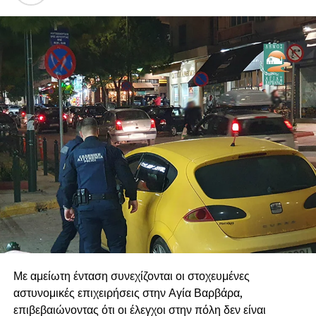
ανάγκη να προχωρήσει άμεσα το συγκεκριμένο έργο. Η
νέα εξέλιξη αποδεικνύει ότι όταν υπάρχει συνεργασία,
επιμονή και συγκεκριμένο σχέδιο, οι διεκδικήσεις
μπορούν να φέρουν αποτέλεσμα. Συνεχίζουμε με την ίδια
συνέπεια, ώστε η Δυτική Αθήνα να αποκτήσει τις
σύγχρονες αθλητικές εγκαταστάσεις που αξίζουν στους
κατοίκους και, κυρίως, στη νέα γενιά της πόλης.
.
.
.
Με αμείωτη ένταση συνεχίζονται οι στοχευμένες
αστυνομικές επιχειρήσεις στην Αγία Βαρβάρα,
επιβεβαιώνοντας ότι οι έλεγχοι στην πόλη δεν είναι