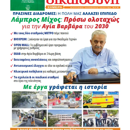
Δήμο Αγίας Βαρβάρας από τις
27 Ιουλίου έως τις 2
Αυγούστου
. Μέσα σε αυτό το χρονικό διάστημα
βεβαιώθηκαν συνολικά
62 παραβάσεις του Κώδικα
Οδικής Κυκλοφορίας
.
Αναλυτικά καταγράφηκαν:
19 παραβάσεις για μη χρήση κράνους
6 παραβάσεις για μη χρήση ζώνης ασφαλείας
5 περιπτώσεις στέρησης άδειας οδήγησης
4 παραβάσεις για χρήση κινητού τηλεφώνου
κατά την οδήγηση
1 παράβαση σχετική με ΚΤΕΟ
1 παραβίαση απαγορευτικής πινακίδας
1 παράβαση για επίδειξη οδηγικής ικανότητας
25 λοιπές παραβάσεις του ΚΟΚ