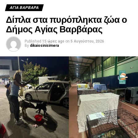
ΑΓΙΑ ΒΑΡΒΑΡΑ
Δίπλα στα πυρόπληκτα ζώα ο
Δήμος Αγίας Βαρβάρας
Published
15 ώρες ago
on
5 Αυγούστου, 2026
By
dikaiosinisimera