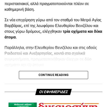
περιστασιακοί, αλλά πραγματοποιούνται πλέον σε
καθημερινή βάση.
Σε νέα επιχείρηση γύρω από τον σταθμό του Μετρό Αγίας
Βαρβάρας, επί της λεωφόρου Ελευθερίου Βενιζέλου και
στους γύρω δρόμους, ελέγχθηκαν
τρία οχήματα και δέκα
άτομα
.
Παράλληλα, στην Ελευθερίου Βενιζέλου και στις οδούς
Ραιδεστού και Ανεξαρτησίας, κοντά στα σχολικά
συγκροτήματα, πραγματοποιήθηκαν έλεγχοι σε
δύο
οχήματα και έξι άτομα
.
Συνολικά, κατά τη συγκεκριμένη επιχείρηση ελέγχθηκαν
CONTINUE READING
πέντε οχήματα και δεκαέξι άτομα
σε σημεία αυξημένου
ενδιαφέροντος της πόλης.
ΟΙ ΕΦΗΜΕΡΙΔΕΣ
Ιδιαίτερα σημαντικά είναι και τα αποτελέσματα των
τροχονομικών ελέγχων που πραγματοποιήθηκαν στον