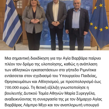
πλευρές της κοινωνίας μας. Ας αποδείξουμε, για ακόμη
μία φορά, ότι κανένα ζώο δεν είναι μόνο του όταν
υπάρχει αλληλεγγύη, συνεργασία και αγάπη. Ο Δήμος
μας θα συνεχίσει να βρίσκεται δίπλα στους
πυρόπληκτους, ανθρώπους και ζώα, με όλες του τις
δυνάμεις.
Μια σημαντική διεκδίκηση για την Αγία Βαρβάρα παίρνει
πλέον τον δρόμο της υλοποίησης, καθώς η ανάπλαση
των αθλητικών εγκαταστάσεων στο γήπεδο Ριμινίτικα
εντάσσεται στον σχεδιασμό του Υπουργείου Παιδείας,
Θρησκευμάτων και Αθλητισμού, με προϋπολογισμό έως
700.000 ευρώ. Τη θετική εξέλιξη γνωστοποίησε η
βουλευτής Δυτικού Τομέα Αθηνών Μαρία Συρεγγέλα,
αναδεικνύοντας τη συνεργασία της με τον δήμαρχο Αγίας
Βαρβάρας Λάμπρο Μίχο και τον αναπληρωτή υπουργό