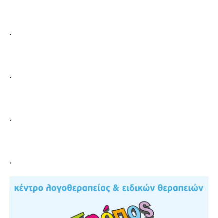
.
.
.
.