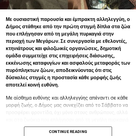
Με ουσιαστική παρουσία και έμπρακτη αλληλεγγύη, ο
Δήμος στάθηκε από την πρώτη στιγμή δίπλα στα ζώα
που επλήγησαν από τη μεγάλη πυρκαγιά στην
περιοχή των Μεγάρων. Σε συνεργασία με εθελοντές,
κτηνιάτρους και φιλοζωικές οργανώσεις, δημοτική
ομάδα συμμετείχε στις επιχειρήσεις διάσωσης,
εκκένωσης καταφυγίων και ασφαλούς μεταφοράς των
πυρόπληκτων ζώων, αποδεικνύοντας ότι στις
δύσκολες στιγμές η προστασία κάθε μορφής ζωής
αποτελεί κοινή ευθύνη.
Με αίσθημα ευθύνης και αλληλεγγύης απέναντι σε κάθε
μορφή ζωής, ο Δήμος μας συνεχίζει από το Σάββατο να
προσφέρει φροντίδα, όχι μόνο στους ανθρώπους, αλλά
και στα ζωάκια που επλήγησαν από τη μεγάλη πυρκαγιά
στην περιοχή των Μεγάρων Αττικής, σε συνεργασία με
CONTINUE READING
τους εθελοντές, τους κτηνιάτρους και τις φιλοζωικές