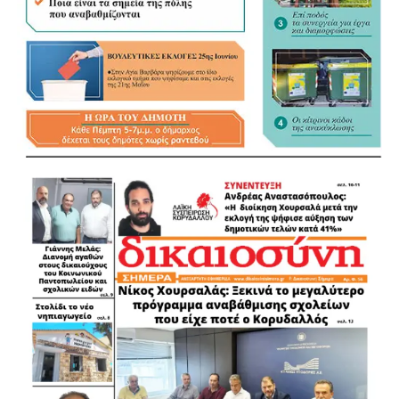
.
.
.