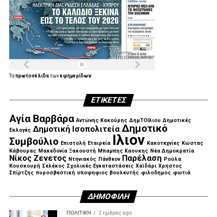
Τα
πρωτοσέλιδα
των
εφημερίδων
ΕΤΙΚΈΤΕΣ
Αγία Βαρβάρα
Αντώνης Κακούρης
ΔημΤΟΙλιου
Δημοτικές
Δημοτικό
Δημοτική Ισοπολιτεία
Εκλογές
Ιλιον
Συμβούλιο
Επιστολή
Εταιρεία
Κακοτεχνίες
Κώστας
Κάβουρας
Μακεδονία Ξακουστή
Μπαμπης Καουκης
Νέα Δημοκρατία
Νίκος Ζενετος
Παρέλαση
Ντηνιακός
Πάνθεον
Ρούλα
Κουσκουρή
Σελέκος
Σχολικές Εγκαταστάσεις
Χαϊδάρι
Χρηστος
Σπίρτζης
πυροσβεστική
υποψηφιος βουλευτής
φιλοδημος
φωτιά
ΔΗΜΟΦΙΛΉ
ΠΟΛΙΤΙΚΉ
2 ημέρες ago