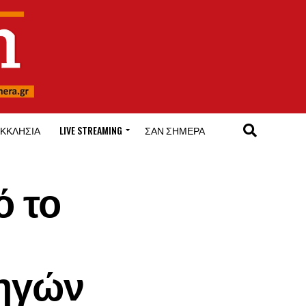
ΚΚΛΗΣΊΑ
LIVE STREAMING
ΣΑΝ ΣΉΜΕΡΑ
 το
δηγών