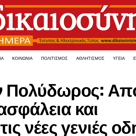
ΊΑ
ΚΟΙΝΩΝΊΑ
ΠΟΛΙΤΙΣΜΌΣ
ΑΘΛΗΤΙΣΜΌΣ
ΥΓΕΊΑ
Ε
 Πολύδωρος: Από
 ασφάλεια και
τις νέες γενιές ο