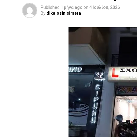
Published
1 μήνα ago
on
4 Ιουλίου, 2026
By
dikaiosinisimera