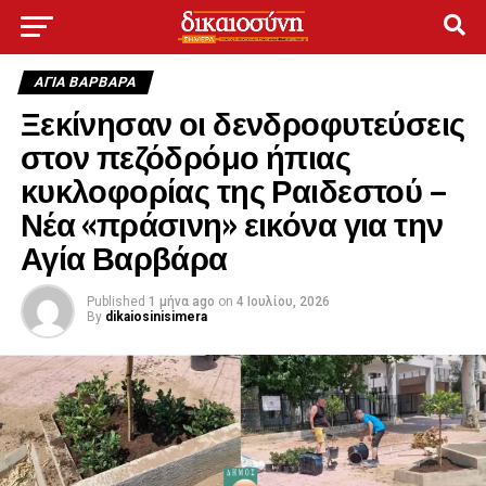
ΑΓΙΑ ΒΑΡΒΑΡΑ
Ξεκίνησαν οι δενδροφυτεύσεις
στον πεζόδρόμο ήπιας
κυκλοφορίας της Ραιδεστού –
Νέα «πράσινη» εικόνα για την
Αγία Βαρβάρα
Published
1 μήνα ago
on
4 Ιουλίου, 2026
By
dikaiosinisimera