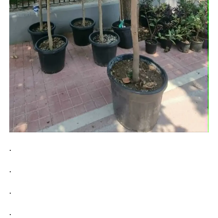
.
.
.
.