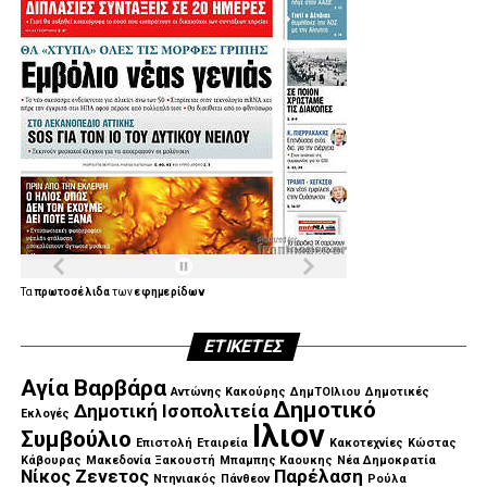
Τα
πρωτοσέλιδα
των
εφημερίδων
ΕΤΙΚΈΤΕΣ
Αγία Βαρβάρα
Αντώνης Κακούρης
ΔημΤΟΙλιου
Δημοτικές
Δημοτικό
Δημοτική Ισοπολιτεία
Εκλογές
Ιλιον
Συμβούλιο
Επιστολή
Εταιρεία
Κακοτεχνίες
Κώστας
Κάβουρας
Μακεδονία Ξακουστή
Μπαμπης Καουκης
Νέα Δημοκρατία
Νίκος Ζενετος
Παρέλαση
Ντηνιακός
Πάνθεον
Ρούλα