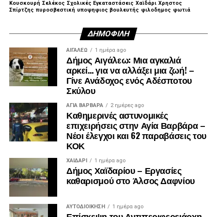
Κουσκουρή
Σελέκος
Σχολικές Εγκαταστάσεις
Χαϊδάρι
Χρηστος
Σπίρτζης
πυροσβεστική
υποψηφιος βουλευτής
φιλοδημος
φωτιά
ΔΗΜΟΦΙΛΉ
ΑΙΓΑΛΕΩ
1 ημέρα ago
Δήμος Αιγάλεω: Μια αγκαλιά
αρκεί… για να αλλάξει μια ζωή! –
Γίνε Ανάδοχος ενός Αδέσποτου
Σκύλου
ΑΓΙΑ ΒΑΡΒΑΡΑ
2 ημέρες ago
Καθημερινές αστυνομικές
επιχειρήσεις στην Αγία Βαρβάρα –
Νέοι έλεγχοι και 62 παραβάσεις του
ΚΟΚ
ΧΑΪΔΑΡΙ
1 ημέρα ago
Δήμος Χαϊδαρίου – Εργασίες
καθαρισμού στο Άλσος Δαφνίου
ΑΥΤΟΔΙΟΊΚΗΣΗ
1 ημέρα ago
Επίσκεψη του Αντιπεριφερειάρχη