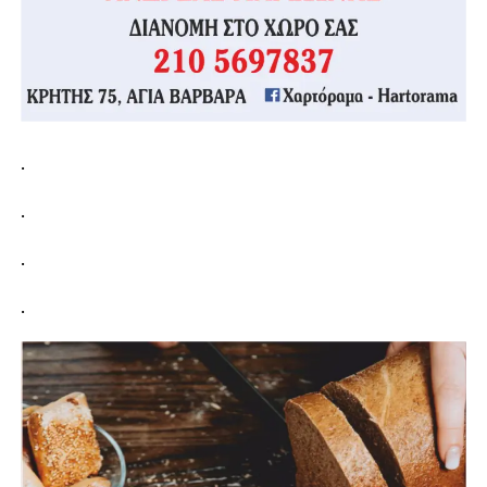
.
.
.
.