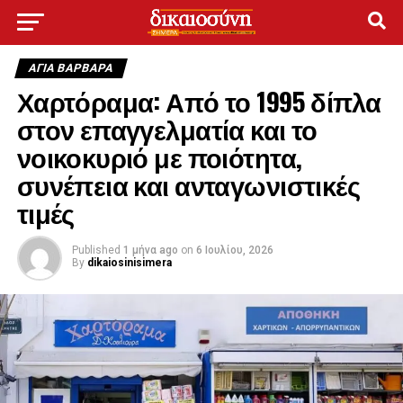
ΑΓΙΑ ΒΑΡΒΑΡΑ
Χαρτόραμα: Από το 1995 δίπλα
στον επαγγελματία και το
νοικοκυριό με ποιότητα,
συνέπεια και ανταγωνιστικές
τιμές
Published
1 μήνα ago
on
6 Ιουλίου, 2026
By
dikaiosinisimera