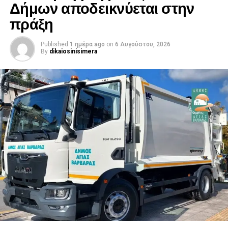
Δήμων αποδεικνύεται στην
πράξη
Published
1 ημέρα ago
on
6 Αυγούστου, 2026
By
dikaiosinisimera