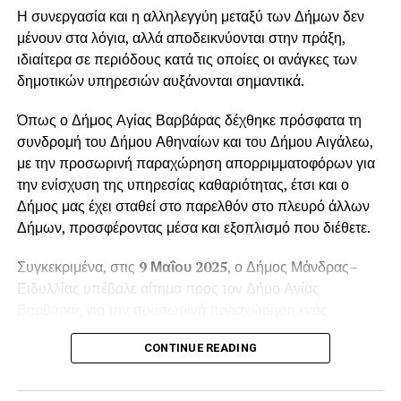
Η συνεργασία και η αλληλεγγύη μεταξύ των Δήμων δεν
μένουν στα λόγια, αλλά αποδεικνύονται στην πράξη,
ιδιαίτερα σε περιόδους κατά τις οποίες οι ανάγκες των
δημοτικών υπηρεσιών αυξάνονται σημαντικά.
Όπως ο Δήμος Αγίας Βαρβάρας δέχθηκε πρόσφατα τη
συνδρομή του Δήμου Αθηναίων και του Δήμου Αιγάλεω,
με την προσωρινή παραχώρηση απορριμματοφόρων για
την ενίσχυση της υπηρεσίας καθαριότητας, έτσι και ο
Δήμος μας έχει σταθεί στο παρελθόν στο πλευρό άλλων
Δήμων, προσφέροντας μέσα και εξοπλισμό που διέθετε.
Συγκεκριμένα, στις
9 Μαΐου 2025
, ο Δήμος Μάνδρας–
Ειδυλλίας υπέβαλε αίτημα προς τον Δήμο Αγίας
Βαρβάρας για την προσωρινή παραχώρηση ενός
απορριμματοφόρου οχήματος. Το αίτημα
CONTINUE READING
πρωτοκολλήθηκε στις
12 Μαΐου 2025
, με αριθμό
πρωτοκόλλου
6988
, και αφορούσε την κάλυψη των
αυξημένων αναγκών της
Δημοτικής Ενότητας Βιλίων