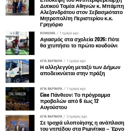
Δυτικού Τομέα Αθηνών κ. Μπάμπη
Αλεξανδράτου στον Σεβασμιότατο
Μητροπολίτη Περιστερίου κ.κ.
Γρηγόριο
ΚΟΙΝΩΝΊΑ
1 ημέρα ago
Αγιασμός στα σχολεία 2026: Πότε
θα χτυπήσει το πρώτο κουδούνι
.
ΑΓΙΑ ΒΑΡΒΑΡΑ
1 ημέρα ago
.
Η αλληλεγγύη μεταξύ των Δήμων
.
αποδεικνύεται στην πράξη
ΑΓΙΑ ΒΑΡΒΑΡΑ
1 ημέρα ago
Cine Πάνθεον: Το πρόγραμμα
προβολών από 6 έως 12
Αυγούστου
ΑΓΙΑ ΒΑΡΒΑΡΑ
2 ημέρες ago
Σε τροχιά υλοποίησης η ανάπλαση
του γηπέδου στα Ριμινίτικα – Έργο