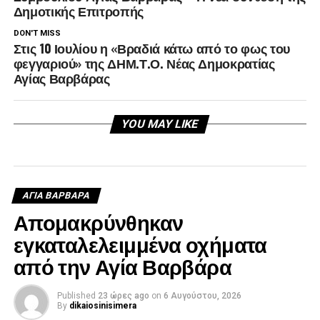
Δημοτικής Επιτροπής
DON'T MISS
Στις 10 Ιουλίου η «Βραδιά κάτω από το φως του
φεγγαριού» της ΔΗΜ.Τ.Ο. Νέας Δημοκρατίας
Αγίας Βαρβάρας
YOU MAY LIKE
ΑΓΙΑ ΒΑΡΒΑΡΑ
Απομακρύνθηκαν
εγκαταλελειμμένα οχήματα
από την Αγία Βαρβάρα
Published
23 ώρες ago
on
6 Αυγούστου, 2026
By
dikaiosinisimera