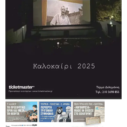
Σύμφωνα με τον σχεδιασμό, η διαδικασία δημοπράτησης
αναμένεται να ξεκινήσει μέσα στη χρονιά, με τον δήμαρχο
να εκφράζει την εκτίμηση ότι σε περίπου δύο χρόνια η
πόλη θα διαθέτει ένα σύγχρονο κλειστό κολυμβητήριο.
«Θέλουμε πολύ να το υποστηρίξουμε αυτό και να
δώσουμε μία διέξοδο», σημείωσε, εξηγώντας ότι σήμερα
πολλοί κάτοικοι και παιδιά της Αγίας Βαρβάρας
αναγκάζονται να χρησιμοποιούν κολυμβητήρια γειτονικών
Δήμων.