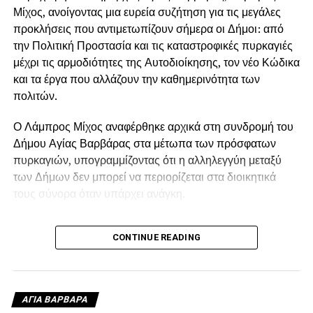
Μίχος, ανοίγοντας μια ευρεία συζήτηση για τις μεγάλες
προκλήσεις που αντιμετωπίζουν σήμερα οι Δήμοι: από
την Πολιτική Προστασία και τις καταστροφικές πυρκαγιές
μέχρι τις αρμοδιότητες της Αυτοδιοίκησης, τον νέο Κώδικα
και τα έργα που αλλάζουν την καθημερινότητα των
πολιτών.
Ο Λάμπρος Μίχος αναφέρθηκε αρχικά στη συνδρομή του
Δήμου Αγίας Βαρβάρας στα μέτωπα των πρόσφατων
πυρκαγιών, υπογραμμίζοντας ότι η αλληλεγγύη μεταξύ
των Δήμων δεν μπορεί να περιορίζεται στα διοικητικά
τους σύνορα όταν υπάρχει ανάγκη.
Όπως εξήγησε, ο Δήμος έστειλε υδροφόρα στις πληγείσες
CONTINUE READING
περιοχές, η οποία αρχικά χρησιμοποιήθηκε για τον
ανεφοδιασμό των δεξαμενών από τις οποίες έπαιρναν
νερό τα ελικόπτερα, ενώ μετά τη δύση του ήλιου συνέχισε
να τροφοδοτεί με νερό τα πυροσβεστικά οχήματα.
ΑΓΙΑ ΒΑΡΒΑΡΑ