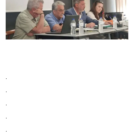
.
.
.
.
.