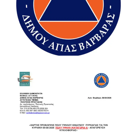
«Ό,τι μπορούσαμε κάναμε», σημείωσε χαρακτηριστικά,