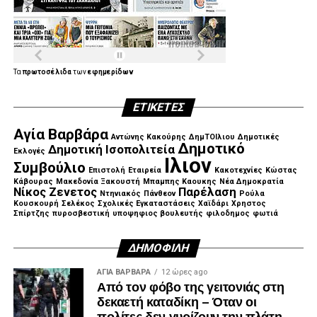
.
Τα
πρωτοσέλιδα
των
εφημερίδων
ΕΤΙΚΈΤΕΣ
.
Αγία Βαρβάρα
Αντώνης Κακούρης
ΔημΤΟΙλιου
Δημοτικές
Δημοτικό
Δημοτική Ισοπολιτεία
Εκλογές
Ιλιον
Συμβούλιο
Επιστολή
Εταιρεία
Κακοτεχνίες
Κώστας
Κάβουρας
Μακεδονία Ξακουστή
Μπαμπης Καουκης
Νέα Δημοκρατία
Νίκος Ζενετος
Παρέλαση
Ντηνιακός
Πάνθεον
Ρούλα
Κουσκουρή
Σελέκος
Σχολικές Εγκαταστάσεις
Χαϊδάρι
Χρηστος
Σπίρτζης
πυροσβεστική
υποψηφιος βουλευτής
φιλοδημος
φωτιά
ΔΗΜΟΦΙΛΉ
ΑΓΙΑ ΒΑΡΒΑΡΑ
12 ώρες ago
Από τον φόβο της γειτονιάς στη
δεκαετή καταδίκη – Όταν οι
πολίτες δεν γυρίζουν την πλάτη