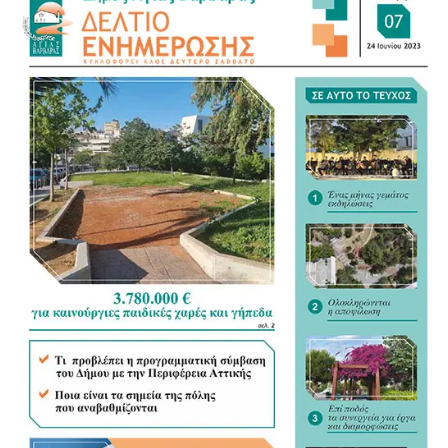
Για τον νέο Κώδικα της Αυτοδιοίκησης αναγνώρισε ως
σημαντικό βήμα τη συγκέντρωση της διάσπαρτης
νομοθεσίας σε ένα ενιαίο κείμενο, άσκησε όμως κριτική
στον τρόπο με τον οποίο διαμορφώνεται. «Η
Αυτοδιοίκηση ξέρει τι Αυτοδιοίκηση θέλει», σημείωσε,
υποστηρίζοντας ότι οι Δήμοι θα έπρεπε να έχουν πολύ
πιο καθοριστικό ρόλο στη διαμόρφωση του νέου
πλαισίου.
«Τα ουσιώδη είναι οι αρμοδιότητες και οι πόροι»