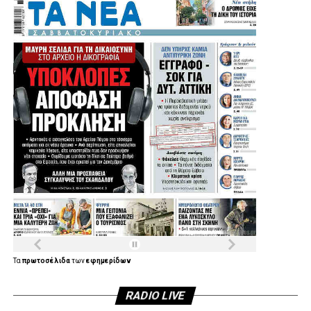
Μια παρέμβαση που έρχεται να ενισχύσει ακόμη
περισσότερο τις αθλητικές υποδομές της Αγίας Βαρβάρας
και να δώσει νέες δυνατότητες άθλησης στα παιδιά, στους
συλλόγους και συνολικά στους κατοίκους της πόλης.
Η Συνέντευξη του Δημάρχου Αγίας Βαρβάρας:
Τα
πρωτοσέλιδα
των
εφημερίδων
RADIO LIVE