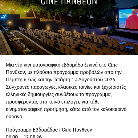
τοπικές υποδομές. Πρόσθετες ανάγκες δημιουργούνται
και από τη λειτουργία των παιδικών κατασκηνώσεων,
γεγονός που καθιστούσε απαραίτητη την ενίσχυση του
στόλου καθαριότητας.
Η παραχώρηση του οχήματος από τον Δήμο Αγίας
Βαρβάρας συνέβαλε ουσιαστικά στη διατήρηση της
καθαριότητας, στην προστασία του περιβάλλοντος και
στην καλύτερη εξυπηρέτηση των μόνιμων κατοίκων και
Μια νέα κινηματογραφική εβδομάδα ξεκινά στο Cine
των επισκεπτών της περιοχής.
Πάνθεον, με πλούσιο πρόγραμμα προβολών από την
Πέμπτη 6 έως και την Τετάρτη 12 Αυγούστου 2026.
Η συγκεκριμένη απόφαση αποδεικνύει ότι ο Δήμος Αγίας
Σύγχρονες παραγωγές, κλασικές ταινίες και ξεχωριστές
Βαρβάρας δεν περιορίζεται μόνο στο να δέχεται
ελληνικές δημιουργίες συνθέτουν το πρόγραμμα,
υποστήριξη όταν τη χρειάζεται. Παρά τις δικές του
προσφέροντας στο κοινό επιλογές για κάθε
καθημερινές ανάγκες, διαθέτει την οργάνωση, τον
κινηματογραφική προτίμηση, κάτω από τον καλοκαιρινό
εξοπλισμό και, κυρίως, τη βούληση να συνδράμει άλλους
ουρανό.
Δήμους, όταν οι περιστάσεις το απαιτούν.
Πρόγραμμα Εβδομάδας | Cine Πάνθεον
Γιατί η αλληλεγγύη στην Τοπική Αυτοδιοίκηση είναι
06.08 – 12.08.26