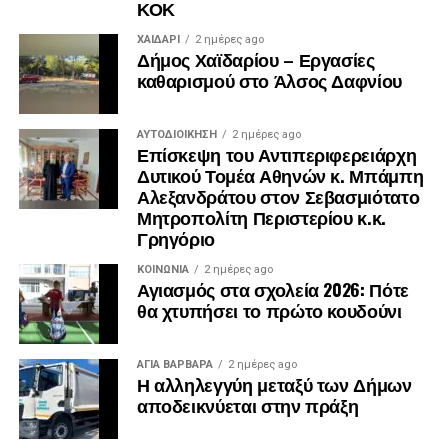
ΚΟΚ
ΧΑΪΔΑΡΙ
2 ημέρες ago
Δήμος Χαϊδαρίου – Εργασίες
καθαρισμού στο Άλσος Δαφνίου
ΑΥΤΟΔΙΟΊΚΗΣΗ
2 ημέρες ago
Επίσκεψη του Αντιπεριφερειάρχη
Δυτικού Τομέα Αθηνών κ. Μπάμπη
Αλεξανδράτου στον Σεβασμιότατο
Μητροπολίτη Περιστερίου κ.κ.
Γρηγόριο
ΚΟΙΝΩΝΊΑ
2 ημέρες ago
Αγιασμός στα σχολεία 2026: Πότε
θα χτυπήσει το πρώτο κουδούνι
.
ΑΓΙΑ ΒΑΡΒΑΡΑ
2 ημέρες ago
.
Η αλληλεγγύη μεταξύ των Δήμων
.
αποδεικνύεται στην πράξη