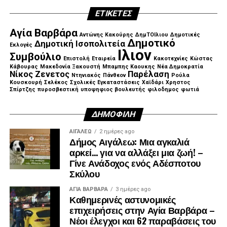
ΕΤΙΚΈΤΕΣ
Αγία Βαρβάρα
Αντώνης Κακούρης
ΔημΤΟΙλιου
Δημοτικές
Δημοτικό
Δημοτική Ισοπολιτεία
Εκλογές
Ιλιον
Συμβούλιο
Επιστολή
Εταιρεία
Κακοτεχνίες
Κώστας
Κάβουρας
Μακεδονία Ξακουστή
Μπαμπης Καουκης
Νέα Δημοκρατία
Νίκος Ζενετος
Παρέλαση
Ντηνιακός
Πάνθεον
Ρούλα
Κουσκουρή
Σελέκος
Σχολικές Εγκαταστάσεις
Χαϊδάρι
Χρηστος
Σπίρτζης
πυροσβεστική
υποψηφιος βουλευτής
φιλοδημος
φωτιά
ΔΗΜΟΦΙΛΉ
ΑΙΓΑΛΕΩ
2 ημέρες ago
Δήμος Αιγάλεω: Μια αγκαλιά
αρκεί… για να αλλάξει μια ζωή! –
Γίνε Ανάδοχος ενός Αδέσποτου
Σκύλου
ΑΓΙΑ ΒΑΡΒΑΡΑ
3 ημέρες ago
Καθημερινές αστυνομικές
επιχειρήσεις στην Αγία Βαρβάρα –
Νέοι έλεγχοι και 62 παραβάσεις του