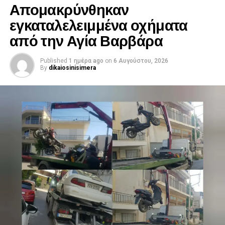
Απομακρύνθηκαν
εγκαταλελειμμένα οχήματα
από την Αγία Βαρβάρα
Published
1 ημέρα ago
on
6 Αυγούστου, 2026
By
dikaiosinisimera