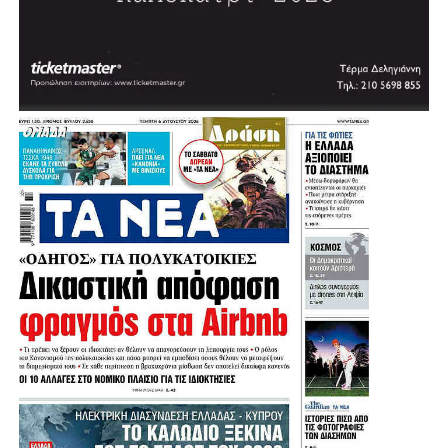
Πηγή: protothema
.
.
.
.
Λίγο μετά τις 11:30 στη Μητρόπολη έφτασε ο πρώην
υπουργός και πρώην πρόεδρος του ΠΑΣΟΚ, Ευάγγελος
Βενιζέλος, ο δήμαρχος Αθηναίων, Χάρης Δούκας αλλά και