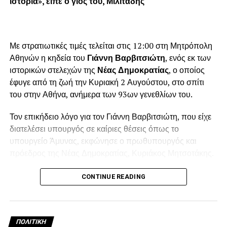
ιστορία», είπε ο γιος του, Μιλιτάδης
Με στρατιωτικές τιμές τελείται στις 12:00 στη Μητρόπολη
Αθηνών η κηδεία του
Γιάννη Βαρβιτσιώτη
, ενός εκ των
ιστορικών στελεχών της
Νέας Δημοκρατίας
, ο οποίος
έφυγε από τη ζωή την Κυριακή 2 Αυγούστου, στο σπίτι
του στην Αθήνα, ανήμερα των 93ων γενεθλίων του.
Τον επικήδειο λόγο για τον Γιάννη Βαρβιτσιώτη, που είχε
διατελέσει υπουργός σε καίριες θέσεις όπως το
υπουργείο Άμυνας, εκφώνησε ο πρωθυπουργός και
πρόεδρος της Νέας Δημοκρατίας, Κυριάκος Μητσοτάκης.
Λίγο πριν τη μία το μεσημέρι, ολοκληρώθηκε η εξόδιος
CONTINUE READING
ακολουθία και στο βήμα ανέβηκε ο πρωθυπουργός
Κυριάκος Μητσοτάκης για να εκφωνήσει τον επικήδειο
λόγο, σε πολύ συγκινητικό κλίμα.
ΠΟΛΙΤΙΚΉ