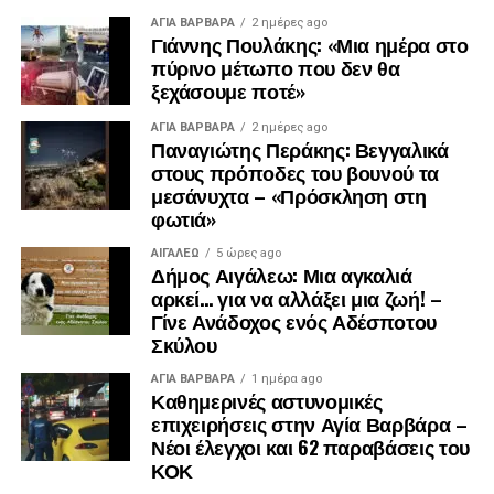
συλλυπήθηκε την οικογένεια, αποχώρησε.
ΑΓΙΑ ΒΑΡΒΑΡΑ
2 ημέρες ago
Γιάννης Πουλάκης: «Μια ημέρα στο
πύρινο μέτωπο που δεν θα
ξεχάσουμε ποτέ»
ΑΓΙΑ ΒΑΡΒΑΡΑ
2 ημέρες ago
Παναγιώτης Περάκης: Βεγγαλικά
στους πρόποδες του βουνού τα
μεσάνυχτα – «Πρόσκληση στη
φωτιά»
ΑΙΓΑΛΕΩ
5 ώρες ago
Δήμος Αιγάλεω: Μια αγκαλιά
αρκεί… για να αλλάξει μια ζωή! –
Γίνε Ανάδοχος ενός Αδέσποτου
Σκύλου
ΑΓΙΑ ΒΑΡΒΑΡΑ
1 ημέρα ago
Καθημερινές αστυνομικές
επιχειρήσεις στην Αγία Βαρβάρα –
Νέοι έλεγχοι και 62 παραβάσεις του
ΚΟΚ