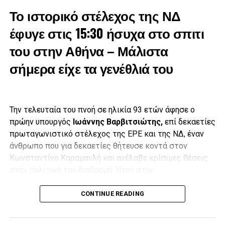
Το ιστορικό στέλεχος της ΝΔ
έφυγε στις 15:30 ήσυχα στο σπιτι
του στην Αθήνα – Μάλιστα
σήμερα είχε τα γενέθλιά του
Την τελευταία του πνοή σε ηλικία 93 ετών άφησε ο
πρώην υπουργός
Ιωάννης Βαρβιτσιώτης,
επί δεκαετίες
πρωταγωνιστικό στέλεχος της ΕΡΕ και της ΝΔ, έναν
άνθρωπο που για δεκαετίες θήτευσε κοντά στον
Κωνσταντίνο Καραμανλή και ανέλαβε κρίσιμες θέσεις
στην πολιτική του διαδρομή. Ήταν στην
πραγματικότητα η «ζωντανή ιστορία» της ΝΔ και ένας
Έπειτα, με δάκρυα στα μάτια και λυγίζοντας πολλές φορές
από τους ελάχιστους εν ζωή προδικτατορικούς
CONTINUE READING
από τη συγκίνηση,
ο γιος του Μιλτιάδης Βαρβιτσιώτης
,
βουλευτές.
εκφώνησε επικήδειο, στον οποίο τόνισε μεταξύ άλλων ότι
«ήσουν παρών όχι στα καθημερινά, αλλά στα σημαντικά»,