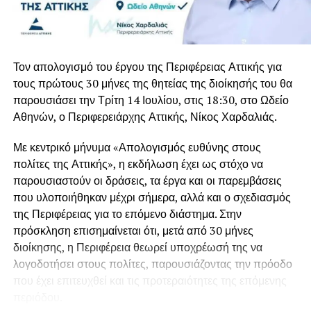
ενωμένοι. Έφυγες όπως επιθυμούσες, στο σπίτι σου.
προς τον χώρο της πολιτικής ήταν τα μεγαλύτερα
Πατέρα δεν ανήκεις πλέον σε εμάς, ανήκεις στην
επιτεύγματα της σχέσης ζωής που είχε ο Ιωάννης
ιστορία…», είπε ακόμη με λυγμούς ο γιος του, Μιλτιάδης
Βαρβιτσιώτης με τη
Σόφη Λαναρά
, τη γυναίκα που
Βαρβιτσιώτης.
γνώρισε το μακρινό 1967 στη Βουλιαγμένη και έζησαν
Τον απολογισμό του έργου της Περιφέρειας Αττικής για
μαζί για πέντε δεκαετίες, μέχρι την εκδημία της το 2015.
Σπαρακτικός ήταν και ο επικήδειος των εγγονών του, που
τους πρώτους 30 μήνες της θητείας της διοίκησής του θα
μοιράστηκαν ιστορίες βαθιά συγκινημένες, μη μπορώντας
παρουσιάσει την Τρίτη 14 Ιουλίου, στις 18:30, στο Ωδείο
Κατά διαβολική σύμπτωση, ο Γιάννης Βαρβιτσιώτης
είχε
να τον εκφωνήσουν από τα δάκρυα.
Αθηνών, ο Περιφερειάρχης Αττικής, Νίκος Χαρδαλιάς.
σήμερα τα γενέθλια του,
καθώς είχε γεννηθεί σαν
σήμερα πριν από 93 χρόνια, το μακρινό 1933. Μοίραζε τον
Η ταφή πραγματοποιείται στο Α΄ Νεκροταφείο Αθηνών.
Με κεντρικό μήνυμα «Απολογισμός ευθύνης στους
χρόνο του μεταξύ του αγαπημένου του Μυστρά και του
πολίτες της Αττικής», η εκδήλωση έχει ως στόχο να
σπιτιού του στη Φιλοθέη, όπου βρισκόταν την τελευταία
παρουσιαστούν οι δράσεις, τα έργα και οι παρεμβάσεις
περίοδο λόγω των προβλημάτων υγείας που
που υλοποιήθηκαν μέχρι σήμερα, αλλά και ο σχεδιασμός
αντιμετώπιζε.
της Περιφέρειας για το επόμενο διάστημα. Στην
πρόσκληση επισημαίνεται ότι, μετά από 30 μήνες
Ποιος ήταν ο Γιάννης Βαρβιτσιώτης
διοίκησης, η Περιφέρεια θεωρεί υποχρέωσή της να
Ο Ιωάννης Βαρβιτσιώτης γεννήθηκε στην Αθήνα στις 2
λογοδοτήσει στους πολίτες, παρουσιάζοντας την πρόοδο
Αυγούστου του 1933. Ήταν νομικός και πολιτικός που
που έχει επιτευχθεί και τις προτεραιότητες της επόμενης
διετέλεσε επί σειρά ετών βουλευτής της ΕΡΕ και της Νέας
περιόδου.