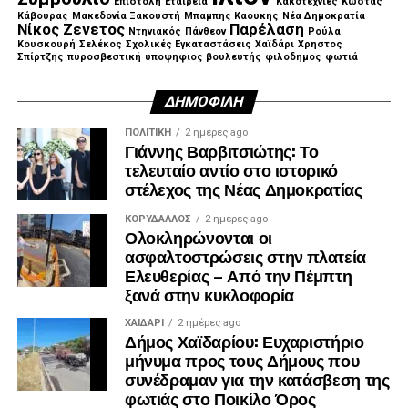
Επιστολή
Εταιρεία
Κακοτεχνίες
Κώστας
Κάβουρας
Μακεδονία Ξακουστή
Μπαμπης Καουκης
Νέα Δημοκρατία
Νίκος Ζενετος
Παρέλαση
Ντηνιακός
Πάνθεον
Ρούλα
Κουσκουρή
Σελέκος
Σχολικές Εγκαταστάσεις
Χαϊδάρι
Χρηστος
Σπίρτζης
πυροσβεστική
υποψηφιος βουλευτής
φιλοδημος
φωτιά
ΔΗΜΟΦΙΛΉ
ΠΟΛΙΤΙΚΉ
2 ημέρες ago
Γιάννης Βαρβιτσιώτης: Το
τελευταίο αντίο στο ιστορικό
στέλεχος της Νέας Δημοκρατίας
ΚΟΡΥΔΑΛΛΟΣ
2 ημέρες ago
Ολοκληρώνονται οι
ασφαλτοστρώσεις στην πλατεία
Ελευθερίας – Από την Πέμπτη
ξανά στην κυκλοφορία
ΧΑΪΔΑΡΙ
2 ημέρες ago
Δήμος Χαϊδαρίου: Ευχαριστήριο
μήνυμα προς τους Δήμους που
Λίγα λεπτά αργότερα, έφτασε και ο πρώην
συνέδραμαν για την κατάσβεση της
πρωθυπουργός, Αντώνης Σαμαράς, ο οποίος αφού
φωτιάς στο Ποικίλο Όρος