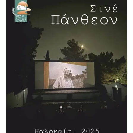
«Συνταγματικοί Προβληματισμοί» (1993),«Η Ελλάδα
Μπροστά στο 2000: Ένα Νέο Συνταγματικό Πλαίσιο»
(1998), «Η Βουλευτική Ασυλία» (2000), «Οι Τρεις Απειλές
του Αιώνα» (2002), «Πολιτι(στι)κή φωτογραμμετρία»
(2005), «Η Μεταναστευτική Πολιτική της Ευρώπης»
(2006), «Η Αναγκαία Αναθεώρηση» (2006), «Τυφλοί
στρατοί-Η Δύση και η Απειλή του Ισλαμικού
Φονταμενταλισμού» (2008), «Αναζητώντας την Τέχνη»
(2008)και τη δίγλωσση έκδοση «5 Χρόνια στο Ευρωπαϊκό
Κοινοβούλιο 2004-2009» (2009). Έχει γράψει πολλά
άρθρα πολιτικού και κοινωνικού περιεχομένου.
Επισκέφθηκε, επίσημα προσκεκλημένος, την Αγγλία, τη
Δυτική Γερμανία και τις ΗΠΑ.
Τιμήθηκε από τον τότε Πρόεδρο της Δημοκρατίας Κάρολο
Παπούλια με τον Μεγαλόσταυρο του Τάγματος του
Φοίνικος, λόγω της μακράς πολιτικής του δράσης, καθώς
και με άλλα ανώτερα παράσημα διαφόρων κρατών.