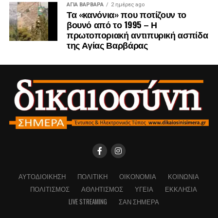
ΑΓΙΑ ΒΑΡΒΑΡΑ
2 ημέρες ago
Τα «κανόνια» που ποτίζουν το
βουνό από το 1995 – Η
πρωτοποριακή αντιπυρική ασπίδα
της Αγίας Βαρβάρας
ΑΥΤΟΔΙΟΊΚΗΣΗ
ΠΟΛΙΤΙΚΉ
ΟΙΚΟΝΟΜΊΑ
ΚΟΙΝΩΝΊΑ
ΠΟΛΙΤΙΣΜΌΣ
ΑΘΛΗΤΙΣΜΌΣ
ΥΓΕΊΑ
ΕΚΚΛΗΣΊΑ
LIVE STREAMING
ΣΑΝ ΣΉΜΕΡΑ