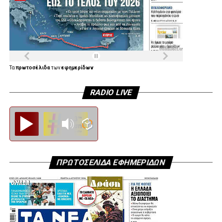
ο πρώην πρόεδρος της Δημοκρατίας Προκόπης
Παυλόπουλος.
Τα
πρωτοσέλιδα
των
εφημερίδων
RADIO LIVE
Diesi FM
ΠΡΩΤΟΣΕΛΙΔΑ ΕΦΗΜΕΡΙΔΩΝ