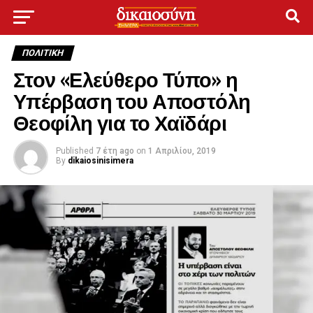
ΠΟΛΙΤΙΚΉ
Στον «Ελεύθερο Τύπο» η
Υπέρβαση του Αποστόλη
Θεοφίλη για το Χαϊδάρι
Published
7 έτη ago
on
1 Απριλίου, 2019
By
dikaiosinisimera