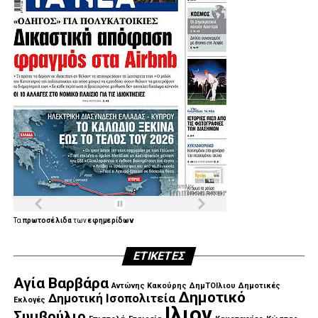
Τα
πρωτοσέλιδα
των
εφημερίδων
ΕΤΙΚΈΤΕΣ
Αγία Βαρβάρα
Αντώνης Κακούρης
ΔημΤΟΙλιου
Δημοτικές
Δημοτικό
Δημοτική Ισοπολιτεία
Εκλογές
Ιλιον
Συμβούλιο