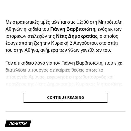
Με στρατιωτικές τιμές τελείται στις 12:00 στη Μητρόπολη
Αθηνών η κηδεία του
Γιάννη Βαρβιτσιώτη
, ενός εκ των
ιστορικών στελεχών της
Νέας Δημοκρατίας
, ο οποίος
έφυγε από τη ζωή την Κυριακή 2 Αυγούστου, στο σπίτι
του στην Αθήνα, ανήμερα των 93ων γενεθλίων του.
Τον επικήδειο λόγο για τον Γιάννη Βαρβιτσιώτη, που είχε
διατελέσει υπουργός σε καίριες θέσεις όπως το
υπουργείο Άμυνας, εκφώνησε ο πρωθυπουργός και
πρόεδρος της Νέας Δημοκρατίας, Κυριάκος Μητσοτάκης.
Λίγο πριν τη μία το μεσημέρι, ολοκληρώθηκε η εξόδιος
CONTINUE READING
ακολουθία και στο βήμα ανέβηκε ο πρωθυπουργός
Κυριάκος Μητσοτάκης για να εκφωνήσει τον επικήδειο
λόγο, σε πολύ συγκινητικό κλίμα.
ΠΟΛΙΤΙΚΉ
Μεταξύ άλλων ο Κυριάκος Μητσοτάκης, είπε: «Ο Γιάννης