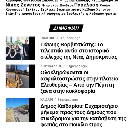
Κάβουρας
Μακεδονία Ξακουστή
Μπαμπης Καουκης
Νέα Δημοκρατία
Νίκος Ζενετος
Παρέλαση
Ντηνιακός
Πάνθεον
Ρούλα
Κουσκουρή
Σελέκος
Σχολικές Εγκαταστάσεις
Χαϊδάρι
Χρηστος
Σπίρτζης
πυροσβεστική
υποψηφιος βουλευτής
φιλοδημος
φωτιά
ΔΗΜΟΦΙΛΉ
ΠΟΛΙΤΙΚΉ
3 ημέρες ago
Γιάννης Βαρβιτσιώτης: Το
τελευταίο αντίο στο ιστορικό
στέλεχος της Νέας Δημοκρατίας
ΚΟΡΥΔΑΛΛΟΣ
3 ημέρες ago
Ολοκληρώνονται οι
ασφαλτοστρώσεις στην πλατεία
Ελευθερίας – Από την Πέμπτη
ξανά στην κυκλοφορία
ΧΑΪΔΑΡΙ
3 ημέρες ago
Δήμος Χαϊδαρίου: Ευχαριστήριο
μήνυμα προς τους Δήμους που
Λίγα λεπτά αργότερα, έφτασε και ο πρώην
συνέδραμαν για την κατάσβεση της
πρωθυπουργός, Αντώνης Σαμαράς, ο οποίος αφού
φωτιάς στο Ποικίλο Όρος
συλλυπήθηκε την οικογένεια, αποχώρησε.