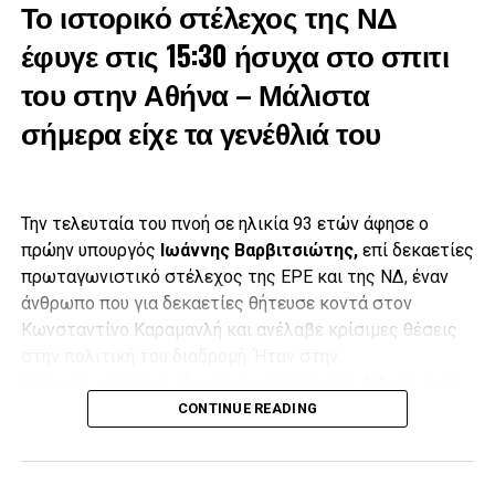
Το ιστορικό στέλεχος της ΝΔ
έφυγε στις 15:30 ήσυχα στο σπιτι
του στην Αθήνα – Μάλιστα
σήμερα είχε τα γενέθλιά του
Την τελευταία του πνοή σε ηλικία 93 ετών άφησε ο
πρώην υπουργός
Ιωάννης Βαρβιτσιώτης,
επί δεκαετίες
πρωταγωνιστικό στέλεχος της ΕΡΕ και της ΝΔ, έναν
άνθρωπο που για δεκαετίες θήτευσε κοντά στον
Κωνσταντίνο Καραμανλή και ανέλαβε κρίσιμες θέσεις
στην πολιτική του διαδρομή. Ήταν στην
πραγματικότητα η «ζωντανή ιστορία» της ΝΔ και ένας
Έπειτα, με δάκρυα στα μάτια και λυγίζοντας πολλές φορές
από τους ελάχιστους εν ζωή προδικτατορικούς
CONTINUE READING
από τη συγκίνηση,
ο γιος του Μιλτιάδης Βαρβιτσιώτης
,
βουλευτές.
εκφώνησε επικήδειο, στον οποίο τόνισε μεταξύ άλλων ότι
«ήσουν παρών όχι στα καθημερινά, αλλά στα σημαντικά»,
Ο Ιωάννης Βαρβιτσιώτης είχε ταλαιπωρηθεί τα τελευταία