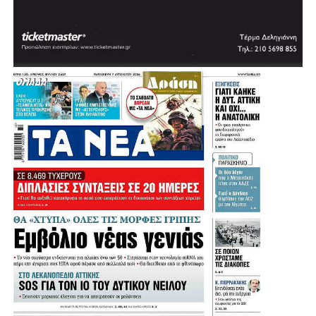
Πηγή: protothema
.
.
.
.
Λίγο μετά τις 11:30 στη Μητρόπολη έφτασε ο πρώην
υπουργός και πρώην πρόεδρος του ΠΑΣΟΚ, Ευάγγελος
Βενιζέλος, ο δήμαρχος Αθηναίων, Χάρης Δούκας αλλά και
ο πρώην πρόεδρος της Δημοκρατίας Προκόπης