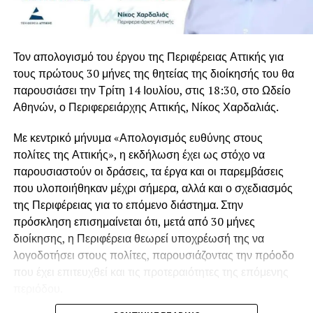
Πατέρα δεν ανήκεις πλέον σε εμάς, ανήκεις στην
επιτεύγματα της σχέσης ζωής που είχε ο Ιωάννης
ιστορία…», είπε ακόμη με λυγμούς ο γιος του, Μιλτιάδης
Βαρβιτσιώτης με τη
Σόφη Λαναρά
, τη γυναίκα που
Βαρβιτσιώτης.
γνώρισε το μακρινό 1967 στη Βουλιαγμένη και έζησαν
Τον απολογισμό του έργου της Περιφέρειας Αττικής για
μαζί για πέντε δεκαετίες, μέχρι την εκδημία της το 2015.
Σπαρακτικός ήταν και ο επικήδειος των εγγονών του, που
τους πρώτους 30 μήνες της θητείας της διοίκησής του θα
μοιράστηκαν ιστορίες βαθιά συγκινημένες, μη μπορώντας
παρουσιάσει την Τρίτη 14 Ιουλίου, στις 18:30, στο Ωδείο
Κατά διαβολική σύμπτωση, ο Γιάννης Βαρβιτσιώτης
είχε
να τον εκφωνήσουν από τα δάκρυα.
Αθηνών, ο Περιφερειάρχης Αττικής, Νίκος Χαρδαλιάς.
σήμερα τα γενέθλια του,
καθώς είχε γεννηθεί σαν
σήμερα πριν από 93 χρόνια, το μακρινό 1933. Μοίραζε τον
Η ταφή πραγματοποιείται στο Α΄ Νεκροταφείο Αθηνών.
Με κεντρικό μήνυμα «Απολογισμός ευθύνης στους
χρόνο του μεταξύ του αγαπημένου του Μυστρά και του
πολίτες της Αττικής», η εκδήλωση έχει ως στόχο να
σπιτιού του στη Φιλοθέη, όπου βρισκόταν την τελευταία
παρουσιαστούν οι δράσεις, τα έργα και οι παρεμβάσεις
περίοδο λόγω των προβλημάτων υγείας που
που υλοποιήθηκαν μέχρι σήμερα, αλλά και ο σχεδιασμός
αντιμετώπιζε.
της Περιφέρειας για το επόμενο διάστημα. Στην
πρόσκληση επισημαίνεται ότι, μετά από 30 μήνες
Ποιος ήταν ο Γιάννης Βαρβιτσιώτης
διοίκησης, η Περιφέρεια θεωρεί υποχρέωσή της να
Ο Ιωάννης Βαρβιτσιώτης γεννήθηκε στην Αθήνα στις 2
λογοδοτήσει στους πολίτες, παρουσιάζοντας την πρόοδο
Αυγούστου του 1933. Ήταν νομικός και πολιτικός που
που έχει επιτευχθεί και τις προτεραιότητες της επόμενης
διετέλεσε επί σειρά ετών βουλευτής της ΕΡΕ και της Νέας
περιόδου.
Δημοκρατίας, υπουργός, ευρωβουλευτής και