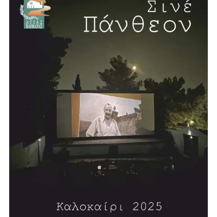
«Συνταγματικοί Προβληματισμοί» (1993),«Η Ελλάδα
Μπροστά στο 2000: Ένα Νέο Συνταγματικό Πλαίσιο»
(1998), «Η Βουλευτική Ασυλία» (2000), «Οι Τρεις Απειλές
του Αιώνα» (2002), «Πολιτι(στι)κή φωτογραμμετρία»
(2005), «Η Μεταναστευτική Πολιτική της Ευρώπης»
(2006), «Η Αναγκαία Αναθεώρηση» (2006), «Τυφλοί
στρατοί-Η Δύση και η Απειλή του Ισλαμικού
Φονταμενταλισμού» (2008), «Αναζητώντας την Τέχνη»
(2008)και τη δίγλωσση έκδοση «5 Χρόνια στο Ευρωπαϊκό
Κοινοβούλιο 2004-2009» (2009). Έχει γράψει πολλά
άρθρα πολιτικού και κοινωνικού περιεχομένου.
Επισκέφθηκε, επίσημα προσκεκλημένος, την Αγγλία, τη
Δυτική Γερμανία και τις ΗΠΑ.
Τιμήθηκε από τον τότε Πρόεδρο της Δημοκρατίας Κάρολο
Παπούλια με τον Μεγαλόσταυρο του Τάγματος του
Φοίνικος, λόγω της μακράς πολιτικής του δράσης, καθώς
και με άλλα ανώτερα παράσημα διαφόρων κρατών.