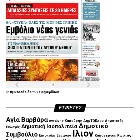
Τα
πρωτοσέλιδα
των
εφημερίδων
ΕΤΙΚΈΤΕΣ
Αγία Βαρβάρα
Αντώνης Κακούρης
ΔημΤΟΙλιου
Δημοτικές
Δημοτικό
Δημοτική Ισοπολιτεία
Εκλογές
Ιλιον
Συμβούλιο
Επιστολή
Εταιρεία
Κακοτεχνίες
Κώστας