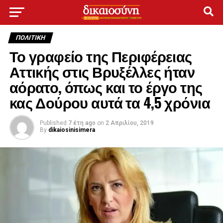
ΠΟΛΙΤΙΚΉ
Το γραφείο της Περιφέρειας
Αττικής στις Βρυξέλλες ήταν
αόρατο, όπως και το έργο της
κας Δούρου αυτά τα 4,5 χρόνια
Published
7 έτη ago
on
2 Απριλίου, 2019
By
dikaiosinisimera