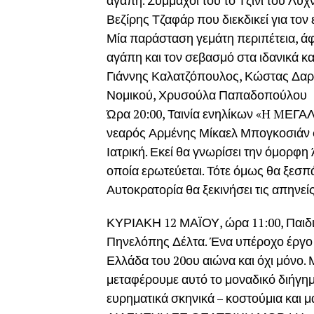
αγάπη. Σύμμαχοί του το Τζίνι του Λυχ
Βεζίρης Τζαφάρ που διεκδικεί για τον 
Μία παράσταση γεμάτη περιπέτεια, άφθ
αγάπη και τον σεβασμό στα ιδανικά κ
Γιάννης Καλατζόπουλος, Κώστας Δαρ
Νομικού, Χρυσούλα Παπαδοπούλου
Ώρα 20:00, Ταινία ενηλίκων «H MΕΓΑ
νεαρός Αρμένης Μίκαελ Μπογκοσιάν 
Ιατρική. Εκεί θα γνωρίσει την όμορφ
οποία ερωτεύεται. Τότε όμως θα ξεσ
Αυτοκρατορία θα ξεκινήσει τις απηνεί
ΚΥΡΙΑΚΗ 12 ΜΑΪΟΥ, ώρα 11:00, Παιδ
Πηνελόπης Δέλτα. Ένα υπέροχο έργο 
Ελλάδα του 20ου αιώνα και όχι μόνο. 
μεταφέρουμε αυτό το μοναδικό διήγημ
ευρηματικά σκηνικά – κοστούμια κα