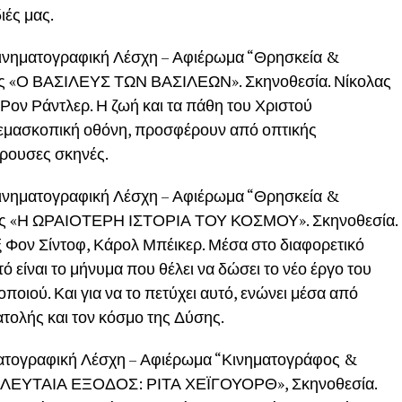
ιές μας.
ινηματογραφική Λέσχη – Αφιέρωμα “Θρησκεία &
ίας «Ο ΒΑΣΙΛΕΥΣ ΤΩΝ ΒΑΣΙΛΕΩΝ». Σκηνοθεσία. Νίκολας
 Ρον Ράντλερ. Η ζωή και τα πάθη του Χριστού
νεμασκοπική οθόνη, προσφέρουν από οπτικής
έρουσες σκηνές.
ινηματογραφική Λέσχη – Αφιέρωμα “Θρησκεία &
νίας «Η ΩΡΑΙΟΤΕΡΗ ΙΣΤΟΡΙΑ ΤΟΥ ΚΟΣΜΟΥ». Σκηνοθεσία.
ξ Φον Σίντοφ, Κάρολ Μπέικερ. Μέσα στο διαφορετικό
 είναι το μήνυμα που θέλει να δώσει το νέο έργο του
οιού. Και για να το πετύχει αυτό, ενώνει μέσα από
νατολής και τον κόσμο της Δύσης.
ατογραφική Λέσχη – Αφιέρωμα “Κινηματογράφος &
«ΤΕΛΕΥΤΑΙΑ ΕΞΟΔΟΣ: ΡΙΤΑ ΧΕΪΓΟΥΟΡΘ», Σκηνοθεσία.