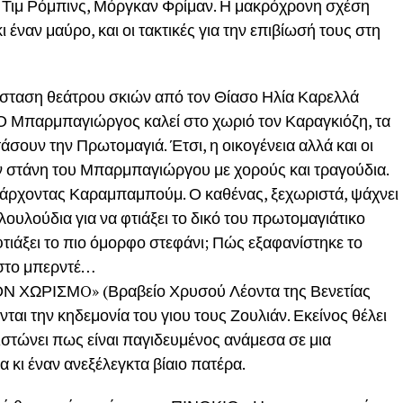
Τιμ Ρόμπινς, Μόργκαν Φρίμαν. Η μακρόχρονη σχέση
ι έναν μαύρο, και οι τακτικές για την επιβίωσή τους στη
ταση θεάτρου σκιών από τον Θίασο Ηλία Καρελλά
παρμπαγιώργος καλεί στο χωριό τον Καραγκιόζη, τα
τάσουν την Πρωτομαγιά. Έτσι, η οικογένεια αλλά και οι
ην στάνη του Μπαρμπαγιώργου με χορούς και τραγούδια.
 άρχοντας Καραμπαμπούμ. Ο καθένας, ξεχωριστά, ψάχνει
λουλούδια για να φτιάξει το δικό του πρωτομαγιάτικο
φτιάξει το πιο όμορφο στεφάνι; Πώς εξαφανίστηκε το
 στο μπερντέ…
ΤΟΝ ΧΩΡΙΣΜO» (Βραβείο Χρυσού Λέοντα της Βενετίας
νται την κηδεμονία του γιου τους Ζουλιάν. Εκείνος θέλει
πιστώνει πως είναι παγιδευμένος ανάμεσα σε μια
 κι έναν ανεξέλεγκτα βίαιο πατέρα.