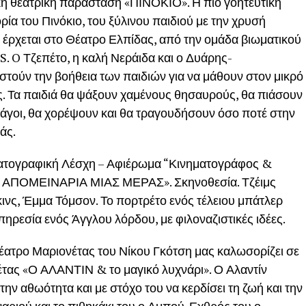
ή θεατρική παράσταση «ΠΙΝΟΚΙΟ». Η πιο γοητευτική
ρία του Πινόκιο, του ξύλινου παιδιού με την χρυσή
, έρχεται στο Θέατρο Ελπίδας, από την ομάδα βιωματικού
 S. O Τζεπέτο, η καλή Νεράιδα και ο Δυάρης-
αστούν την βοήθεια των παιδιών για να μάθουν στον μικρό
ας. Τα παιδιά θα ψάξουν χαμένους θησαυρούς, θα πιάσουν
 μάγοι, θα χορέψουν και θα τραγουδήσουν όσο ποτέ στην
άς.
ατογραφική Λέσχη – Αφιέρωμα “Κινηματογράφος &
«ΤΑ ΑΠΟΜΕΙΝΑΡΙΑ ΜΙΑΣ ΜΕΡΑΣ». Σκηνοθεσία. Τζέιμς
ινς, Έμμα Τόμσον. Το πορτρέτο ενός τέλειου μπάτλερ
ηρεσία ενός Άγγλου λόρδου, με φιλοναζιστικές ιδέες.
ατρο Μαριονέτας του Νίκου Γκότση μας καλωσορίζει σε
νέτας «Ο ΑΛΑΝΤΙΝ & το μαγικό λυχνάρι». Ο Αλαντίν
 την αθωότητα και με στόχο του να κερδίσει τη ζωή και την