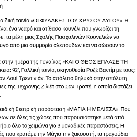
τή
Παιδική ταινία «ΟΙ ΦΥΛΑΚΕΣ ΤΟΥ ΧΡΥΣΟΥ ΑΥΓΟΥ». Η
ναι ένα νεαρό και ατίθασο κουνέλι που γνωρίζει τη
ήσει τα μέλη μιας Σχολής Πασχαλινών Κουνελιών να
υγό από μια συμμορία αλεπούδων και να σώσουν το
μα στην ημέρα της Γυναίκας «ΚΑΙ Ο ΘΕΟΣ ΕΠΛΑΣΕ ΤΗ
εια: 92′, Γαλλική ταινία, σκηνοθεσία Ροζέ Βαντίμ με τους:
αν Λουί Τρεντινιάν. Το απόλυτο θηλυκό στην απόλυτη
ειες της 18χρονης Ζιλιέτ στο Σαν Τροπέ, η οποία διστάζει
.
αιδική θεατρική παράσταση «ΜΑΓΙΑ Η ΜΕΛΙΣΣΑ». Που
φίλων σε όλες τις χώρες που παρουσιάστηκε μετά από
ήριο όλο το χειμώνα για 3 μοναδικές παραστάσεις. Η
άς που κρατάμε την Μάγια την ξακουστή, τα τραγούδια