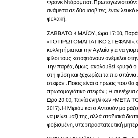
Φρανκ Ντάρομποτ. Πρωταγωνιστούν: 
ανάμεσα σε δύο ισοβίτες, έναν λευκό κ
φυλακή.
ΣΑΒΒΑΤΟ 4 ΜΑΪΟΥ, ώρα 17:00, Παράσ
«ΤΟ ΠΡΩΤΟΜΑΓΙΑΤΙΚΟ ΣΤΕΦΑΝΙ». Ο Μ
κολλητήρια και την Αγλαΐα για να γιορ
φίλοι τους καταφτάνουν ανέμελοι στ
Την παρέα, όμως, ακολουθεί κρυφά ο
στη φύση και ξεχωρίζει τα πιο σπάνια 
στεφάνι. Ποιος είναι ο ήρωας που θα 
πρωτομαγιάτικο στεφάνι; Η συνέχεια
Ώρα 20:00, Ταινία ενηλίκων «ΜΕΤA 
2017). Η Μιριάμ και ο Αντουάν μοιράζο
να μείνει μαζί της, αλλά σταδιακά δια
φοβισμένη, υπερπροστατευτική μητέρα