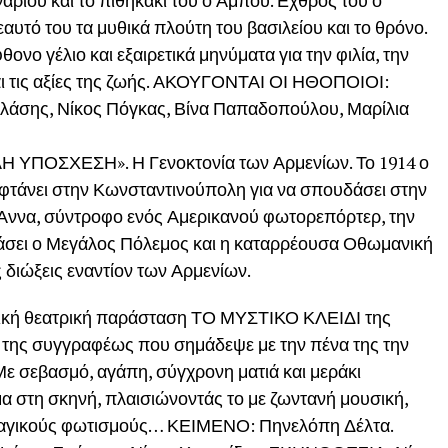
ναριού και το πιθηκάκι του ο Αμπού. Εχθρός του ο
εαυτό του τα μυθικά πλούτη του βασιλείου και το θρόνο.
ονο γέλιο και εξαιρετικά μηνύματα για την φιλία, την
αι τις αξίες της ζωής. ΑΚΟΥΓΟΝΤΑΙ ΟΙ ΗΘΟΠΟΙΟΙ:
λάσης, Νίκος Πόγκας, Βίνα Παπαδοπούλου, Μαρίλια
ΛΗ ΥΠΟΣΧΕΣΗ». Η Γενοκτονία των Αρμενίων. Το 1914 ο
φτάνει στην Κωνσταντινούπολη για να σπουδάσει στην
η Άννα, σύντροφο ενός Αμερικανού φωτορεπόρτερ, την
πάσει ο Μεγάλος Πόλεμος και η καταρρέουσα Οθωμανική
ς διώξεις εναντίον των Αρμενίων.
ική θεατρική παράσταση ΤΟ ΜΥΣΤΙΚΟ ΚΛΕΙΔΙ της
της συγγραφέως που σημάδεψε με την πένα της την
Με σεβασμό, αγάπη, σύγχρονη ματιά και μεράκι
α στη σκηνή, πλαισιώνοντάς το με ζωντανή μουσική,
ι μαγικούς φωτισμούς… ΚΕΙΜΕΝΟ: Πηνελόπη Δέλτα.