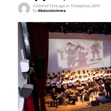
Published
7 έτη ago
on
10 Απριλίου, 2019
By
dikaiosinisimera