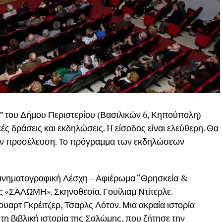
 του Δήμου Περιστερίου (Βασιλικών 6, Κηπούπολη)
ές δράσεις και εκδηλώσεις. H είσοδος είναι ελεύθερη. Θα
την προσέλευση. Το πρόγραμμα των εκδηλώσεων
ινηματογραφική Λέσχη – Αφιέρωμα “Θρησκεία &
ς «ΣΑΛΩΜΗ». Σκηνοθεσία. Γουίλιαμ Ντίτερλε.
υαρτ Γκρέιτζερ, Τσαρλς Λότον. Μια ακραία ιστορία
τη βιβλική ιστορία της Σαλώμης, που ζήτησε την