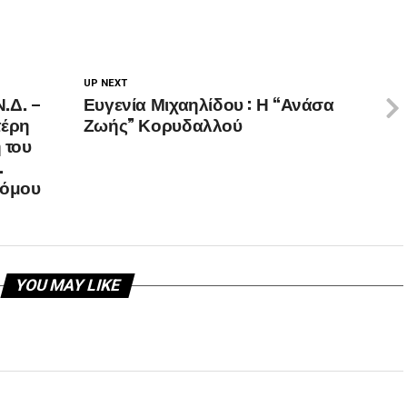
UP NEXT
.Δ. –
Ευγενία Μιχαηλίδου : Η “Ανάσα
τέρη
Ζωής” Κορυδαλλού
 του
.
ρόμου
YOU MAY LIKE