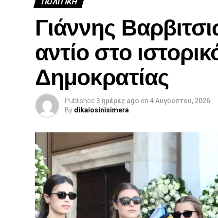
ΠΟΛΙΤΙΚΉ
Γιάννης Βαρβιτσι
αντίο στο ιστορικ
Δημοκρατίας
Published
3 ημέρες ago
on
4 Αυγούστου, 2026
By
dikaiosinisimera