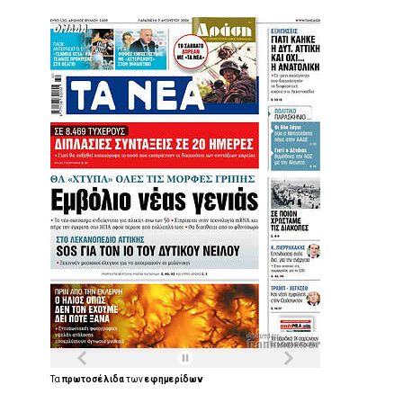
Τα
πρωτοσέλιδα
των
εφημερίδων