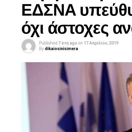
ΕΔΣΝΑ υπεύθυ
όχι άστοχες α
Published
7 έτη ago
on
17 Απριλίου, 2019
By
dikaiosinisimera