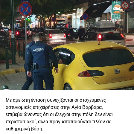
μπορούν να φέρουν αποτέλεσμα. Συνεχίζουμε με την ίδια
συνέπεια, ώστε η Δυτική Αθήνα να αποκτήσει τις
σύγχρονες αθλητικές εγκαταστάσεις που αξίζουν στους
κατοίκους και, κυρίως, στη νέα γενιά της πόλης.
.
.
.
Με αμείωτη ένταση συνεχίζονται οι στοχευμένες
αστυνομικές επιχειρήσεις στην Αγία Βαρβάρα,
επιβεβαιώνοντας ότι οι έλεγχοι στην πόλη δεν είναι
περιστασιακοί, αλλά πραγματοποιούνται πλέον σε
καθημερινή βάση.