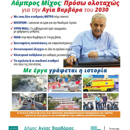
Οδικής Κυκλοφορίας
.
Αναλυτικά καταγράφηκαν:
19 παραβάσεις για μη χρήση κράνους
6 παραβάσεις για μη χρήση ζώνης ασφαλείας
5 περιπτώσεις στέρησης άδειας οδήγησης
4 παραβάσεις για χρήση κινητού τηλεφώνου
κατά την οδήγηση
1 παράβαση σχετική με ΚΤΕΟ
1 παραβίαση απαγορευτικής πινακίδας
1 παράβαση για επίδειξη οδηγικής ικανότητας
25 λοιπές παραβάσεις του ΚΟΚ
Η καθημερινή παρουσία των αστυνομικών δυνάμεων,
ιδιαίτερα γύρω από το Μετρό, τους κεντρικούς δρόμους