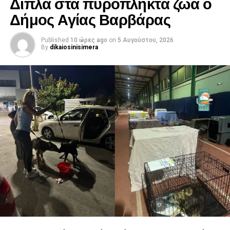
Δίπλα στα πυρόπληκτα ζώα ο
Δήμος Αγίας Βαρβάρας
Published
10 ώρες ago
on
5 Αυγούστου, 2026
By
dikaiosinisimera