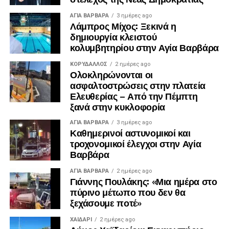
ΑΓΙΑ ΒΑΡΒΑΡΑ
3 ημέρες ago
Λάμπρος Μίχος: Ξεκινά η
δημιουργία κλειστού
κολυμβητηρίου στην Αγία Βαρβάρα
ΚΟΡΥΔΑΛΛΟΣ
2 ημέρες ago
Ολοκληρώνονται οι
ασφαλτοστρώσεις στην πλατεία
Ελευθερίας – Από την Πέμπτη
ξανά στην κυκλοφορία
ΑΓΙΑ ΒΑΡΒΑΡΑ
3 ημέρες ago
Καθημερινοί αστυνομικοί και
τροχονομικοί έλεγχοι στην Αγία
Βαρβάρα
ΑΓΙΑ ΒΑΡΒΑΡΑ
2 ημέρες ago
Γιάννης Πουλάκης: «Μια ημέρα στο
πύρινο μέτωπο που δεν θα
ξεχάσουμε ποτέ»
ΧΑΪΔΑΡΙ
2 ημέρες ago