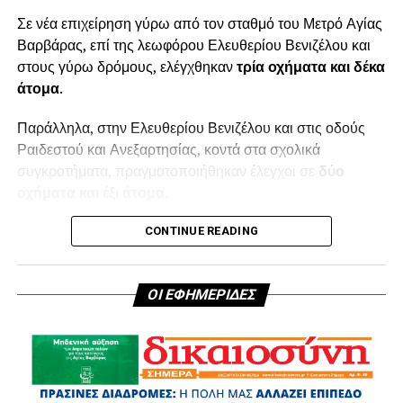
Σε νέα επιχείρηση γύρω από τον σταθμό του Μετρό Αγίας
Βαρβάρας, επί της λεωφόρου Ελευθερίου Βενιζέλου και
στους γύρω δρόμους, ελέγχθηκαν
τρία οχήματα και δέκα
άτομα
.
Παράλληλα, στην Ελευθερίου Βενιζέλου και στις οδούς
Ραιδεστού και Ανεξαρτησίας, κοντά στα σχολικά
συγκροτήματα, πραγματοποιήθηκαν έλεγχοι σε
δύο
οχήματα και έξι άτομα
.
Συνολικά, κατά τη συγκεκριμένη επιχείρηση ελέγχθηκαν
CONTINUE READING
πέντε οχήματα και δεκαέξι άτομα
σε σημεία αυξημένου
ενδιαφέροντος της πόλης.
ΟΙ ΕΦΗΜΕΡΙΔΕΣ
Ιδιαίτερα σημαντικά είναι και τα αποτελέσματα των
τροχονομικών ελέγχων που πραγματοποιήθηκαν στον
Δήμο Αγίας Βαρβάρας από τις
27 Ιουλίου έως τις 2
Αυγούστου
. Μέσα σε αυτό το χρονικό διάστημα
βεβαιώθηκαν συνολικά
62 παραβάσεις του Κώδικα