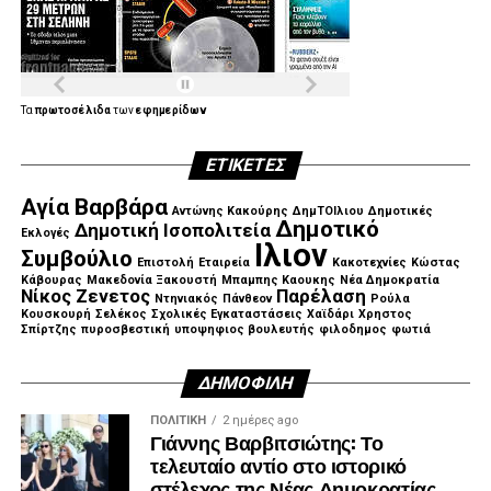
Τα
πρωτοσέλιδα
των
εφημερίδων
ΕΤΙΚΈΤΕΣ
Αγία Βαρβάρα
Αντώνης Κακούρης
ΔημΤΟΙλιου
Δημοτικές
Δημοτικό
Δημοτική Ισοπολιτεία
Εκλογές
Ιλιον
Συμβούλιο
Επιστολή
Εταιρεία
Κακοτεχνίες
Κώστας
Κάβουρας
Μακεδονία Ξακουστή
Μπαμπης Καουκης
Νέα Δημοκρατία
Νίκος Ζενετος
Παρέλαση
Ντηνιακός
Πάνθεον
Ρούλα
Κουσκουρή
Σελέκος
Σχολικές Εγκαταστάσεις
Χαϊδάρι
Χρηστος
Σπίρτζης
πυροσβεστική
υποψηφιος βουλευτής
φιλοδημος
φωτιά
ΔΗΜΟΦΙΛΉ
ΠΟΛΙΤΙΚΉ
2 ημέρες ago
Γιάννης Βαρβιτσιώτης: Το
τελευταίο αντίο στο ιστορικό
στέλεχος της Νέας Δημοκρατίας