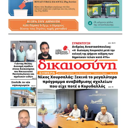
.
.
.