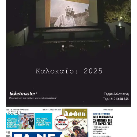
.
.
.