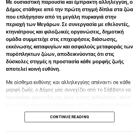
Με ουσιαστική παρουσία και έμπρακτη αλληλεγγύη, ο
Δήμος στάθηκε από την πρώτη στιγμή δίπλα στα ζώα
που επλήγησαν από τη μεγάλη πυρκαγιά στην
περιοχή των Μεγάρων. Σε συνεργασία με εθελοντές,
κτηνιάτρους και φιλοζωικές οργανώσεις, δημοτική
ομάδα συμμετείχε στις επιχειρήσεις διάσωσης,
εκκένωσης καταφυγίων και ασφαλούς μεταφοράς των
πυρόπληκτων ζώων, αποδεικνύοντας ότι στις
δύσκολες στιγμές η προστασία κάθε μορφής ζωής
αποτελεί κοινή ευθύνη.
Με αίσθημα ευθύνης και αλληλεγγύης απέναντι σε κάθε
μορφή ζωής, ο Δήμος μας συνεχίζει από το Σάββατο να
προσφέρει φροντίδα, όχι μόνο στους ανθρώπους, αλλά
και στα ζωάκια που επλήγησαν από τη μεγάλη πυρκαγιά
στην περιοχή των Μεγάρων Αττικής, σε συνεργασία με
CONTINUE READING
τους εθελοντές, τους κτηνιάτρους και τις φιλοζωικές
οργανώσεις που δίνουν έναν πραγματικά συγκινητικό
αγώνα.