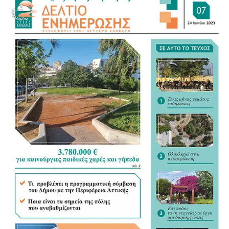
και τα σχολικά συγκροτήματα, ενισχύει την πρόληψη και
την αποτροπή παραβατικών συμπεριφορών.
Οι συστηματικοί έλεγχοι συμβάλλουν ουσιαστικά στην
προστασία των κατοίκων, των πεζών και των οδηγών,
ενώ στέλνουν σαφές μήνυμα ότι επικίνδυνες και
παραβατικές συμπεριφορές δεν θα μένουν ανεξέλεγκτες.
Η Αγία Βαρβάρα αποκτά καθημερινά ισχυρότερη
αστυνομική παρουσία και ένα ενισχυμένο πλέγμα
ασφάλειας για όλους τους πολίτες.