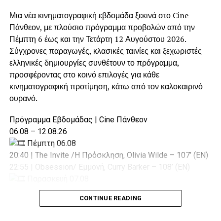
στην καλύτερη εξυπηρέτηση των μόνιμων κατοίκων και
Μια νέα κινηματογραφική εβδομάδα ξεκινά στο Cine
των επισκεπτών της περιοχής.
Πάνθεον, με πλούσιο πρόγραμμα προβολών από την
Πέμπτη 6 έως και την Τετάρτη 12 Αυγούστου 2026.
Η συγκεκριμένη απόφαση αποδεικνύει ότι ο Δήμος Αγίας
Σύγχρονες παραγωγές, κλασικές ταινίες και ξεχωριστές
Βαρβάρας δεν περιορίζεται μόνο στο να δέχεται
ελληνικές δημιουργίες συνθέτουν το πρόγραμμα,
υποστήριξη όταν τη χρειάζεται. Παρά τις δικές του
προσφέροντας στο κοινό επιλογές για κάθε
καθημερινές ανάγκες, διαθέτει την οργάνωση, τον
κινηματογραφική προτίμηση, κάτω από τον καλοκαιρινό
εξοπλισμό και, κυρίως, τη βούληση να συνδράμει άλλους
ουρανό.
Δήμους, όταν οι περιστάσεις το απαιτούν.
Πρόγραμμα Εβδομάδας | Cine Πάνθεον
Γιατί η αλληλεγγύη στην Τοπική Αυτοδιοίκηση είναι
06.08 – 12.08.26
αμφίδρομη:
ο Δήμος Αγίας Βαρβάρας γνωρίζει να
Πέμπτη 06.08
δέχεται βοήθεια, αλλά γνωρίζει και να την
20:40 | The Invite /Η Πρόσκληση, Olivia Wilde – 107’ (EN)
ανταποδίδει έμπρακτα, με τελικό ωφελούμενο
22:55 | Obsession/ Εμμονή, Curry Barker – 108’ (EN)
πάντοτε τον πολίτη.
Παρασκευή 07.08
20:40 | The Invite /Η Πρόσκληση, Olivia Wilde – 107’ (EN)
CONTINUE READING
22:55 | Obsession/ Εμμονή, Curry Barker – 108’ (EN)
Σάββατο 08.08