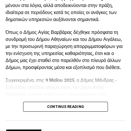
μένουν στα λόγια, αλλά αποδεικνύονται στην πράξη,
ιδιαίτερα σε περιόδους κατά τις οποίες οι ανάγκες των
δημοτικών υπηρεσιών αυξάνονται σημαντικά.
Όπως ο Δήμος Αγίας Βαρβάρας δέχθηκε πρόσφατα τη
συνδρομή του Δήμου Αθηναίων και του Δήμου Αιγάλεω,
με την προσωρινή παραχώρηση απορριμματοφόρων για
την ενίσχυση της υπηρεσίας καθαριότητας, έτσι και ο
Δήμος μας έχει σταθεί στο παρελθόν στο πλευρό άλλων
Δήμων, προσφέροντας μέσα και εξοπλισμό που διέθετε.
Συγκεκριμένα, στις
9 Μαΐου 2025
, ο Δήμος Μάνδρας–
Ειδυλλίας υπέβαλε αίτημα προς τον Δήμο Αγίας
Βαρβάρας για την προσωρινή παραχώρηση ενός
απορριμματοφόρου οχήματος. Το αίτημα
CONTINUE READING
πρωτοκολλήθηκε στις
12 Μαΐου 2025
, με αριθμό
πρωτοκόλλου
6988
, και αφορούσε την κάλυψη των
αυξημένων αναγκών της
Δημοτικής Ενότητας Βιλίων
κατά τη θερινή περίοδο.