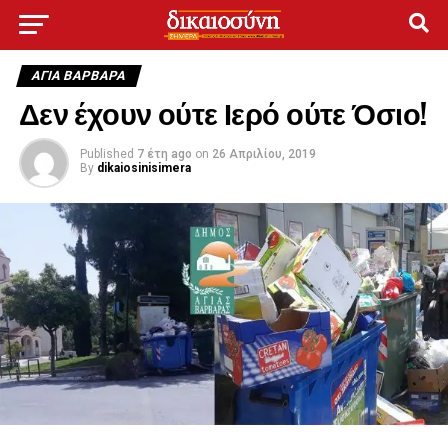
ΑΓΙΑ ΒΑΡΒΑΡΑ
Δεν έχουν ούτε Ιερό ούτε Όσιο!
Published
7 έτη ago
on
26 Απριλίου, 2019
By
dikaiosinisimera