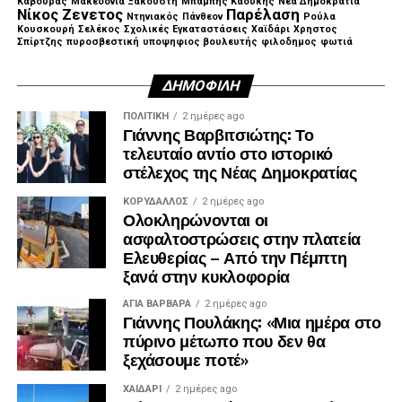
Κάβουρας
Μακεδονία Ξακουστή
Μπαμπης Καουκης
Νέα Δημοκρατία
Νίκος Ζενετος
Παρέλαση
Ντηνιακός
Πάνθεον
Ρούλα
Κουσκουρή
Σελέκος
Σχολικές Εγκαταστάσεις
Χαϊδάρι
Χρηστος
Σπίρτζης
πυροσβεστική
υποψηφιος βουλευτής
φιλοδημος
φωτιά
ΔΗΜΟΦΙΛΉ
ΠΟΛΙΤΙΚΉ
2 ημέρες ago
Γιάννης Βαρβιτσιώτης: Το
τελευταίο αντίο στο ιστορικό
στέλεχος της Νέας Δημοκρατίας
ΚΟΡΥΔΑΛΛΟΣ
2 ημέρες ago
Ολοκληρώνονται οι
ασφαλτοστρώσεις στην πλατεία
Ελευθερίας – Από την Πέμπτη
ξανά στην κυκλοφορία
ΑΓΙΑ ΒΑΡΒΑΡΑ
2 ημέρες ago
Γιάννης Πουλάκης: «Μια ημέρα στο
πύρινο μέτωπο που δεν θα
ξεχάσουμε ποτέ»
ΧΑΪΔΑΡΙ
2 ημέρες ago