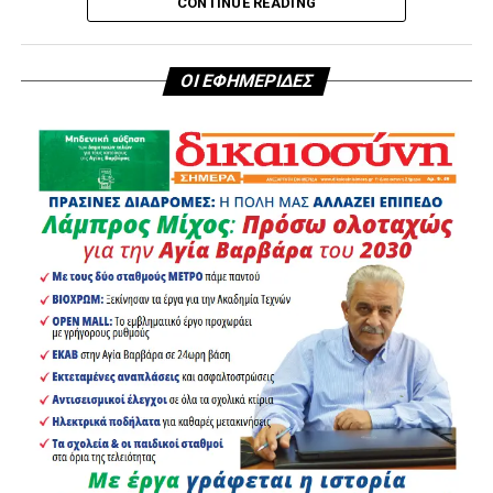
CONTINUE READING
τους εθελοντές, τους κτηνιάτρους και τις φιλοζωικές
οργανώσεις που δίνουν έναν πραγματικά συγκινητικό
αγώνα.
ΟΙ ΕΦΗΜΕΡΙΔΕΣ
Ομάδα του δήμου μας, με επικεφαλής την αρμόδια
Αντιδήμαρχο για τη διαχείριση των αδέσποτων ζώων
συντροφιάς κα Θεοδώρα-Μαρία Μαρσώνη, μετέβη στην
πυρόπληκτη περιοχή και συμμετείχε στην εκκένωση
καταφυγίων και στη μεταφορά των ζώων σε ασφαλείς
προστατευμένους χώρους. Οι δοκιμασίες για τα
αδέσποτα ζώα είναι συνεχείς και συχνά αδιέξοδες για
αυτό και απαιτείται συνένωση δυνάμεων όλων,
εθελοντών και φορέων του κράτους ώστε να
δημιουργείται ασπίδα προστασίας για όλα τα αδύναμα
πλάσματα.
Θέλουμε να εκφράσουμε τις ευχαριστίες μας σε όλους
όσοι συμμετείχαν και να τους διαβεβαιώσουμε ότι θα
είμαστε αρωγοί σε όποια προσπάθεια γίνεται που
σκοπό έχει την προστασία και την φροντίδα των ζώων.
Οι δύσκολες στιγμές αναδεικνύουν τις πιο όμορφες