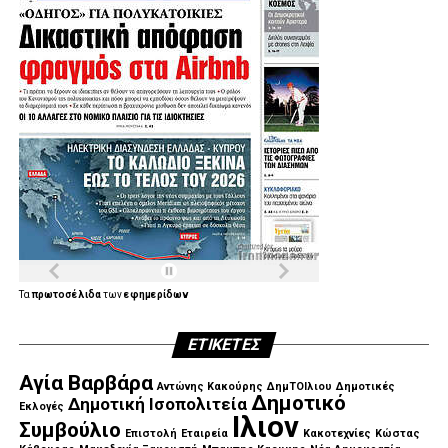
.
.
.
.
.
.
Τα
πρωτοσέλιδα
των
εφημερίδων
ΕΤΙΚΈΤΕΣ
Αγία Βαρβάρα
Αντώνης Κακούρης
ΔημΤΟΙλιου
Δημοτικές
Δημοτικό
Δημοτική Ισοπολιτεία
Εκλογές
Ιλιον
Συμβούλιο
Επιστολή
Εταιρεία
Κακοτεχνίες
Κώστας