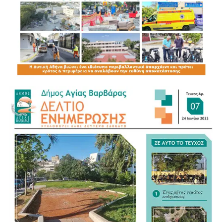
πλευρές της κοινωνίας μας. Ας αποδείξουμε, για ακόμη
μία φορά, ότι κανένα ζώο δεν είναι μόνο του όταν
υπάρχει αλληλεγγύη, συνεργασία και αγάπη. Ο Δήμος
μας θα συνεχίσει να βρίσκεται δίπλα στους
πυρόπληκτους, ανθρώπους και ζώα, με όλες του τις
δυνάμεις.