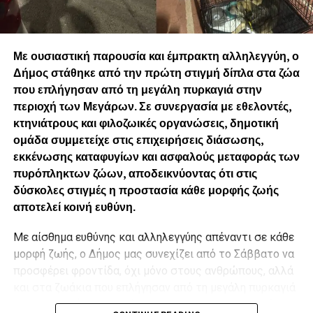
106’ (GR SUBS)
22:40 | La Haine /Το Μίσος, Mathieu Kassovitz – 98’ (GR
SUBS)
Με ουσιαστική παρουσία και έμπρακτη αλληλεγγύη, ο
Προπώληση εισιτηρίων:
more.com
.
Δήμος στάθηκε από την πρώτη στιγμή δίπλα στα ζώα
που επλήγησαν από τη μεγάλη πυρκαγιά στην
.
περιοχή των Μεγάρων. Σε συνεργασία με εθελοντές,
κτηνιάτρους και φιλοζωικές οργανώσεις, δημοτική
ομάδα συμμετείχε στις επιχειρήσεις διάσωσης,
εκκένωσης καταφυγίων και ασφαλούς μεταφοράς των
πυρόπληκτων ζώων, αποδεικνύοντας ότι στις
δύσκολες στιγμές η προστασία κάθε μορφής ζωής
αποτελεί κοινή ευθύνη.
Με αίσθημα ευθύνης και αλληλεγγύης απέναντι σε κάθε
μορφή ζωής, ο Δήμος μας συνεχίζει από το Σάββατο να
προσφέρει φροντίδα, όχι μόνο στους ανθρώπους, αλλά
και στα ζωάκια που επλήγησαν από τη μεγάλη πυρκαγιά
στην περιοχή των Μεγάρων Αττικής, σε συνεργασία με