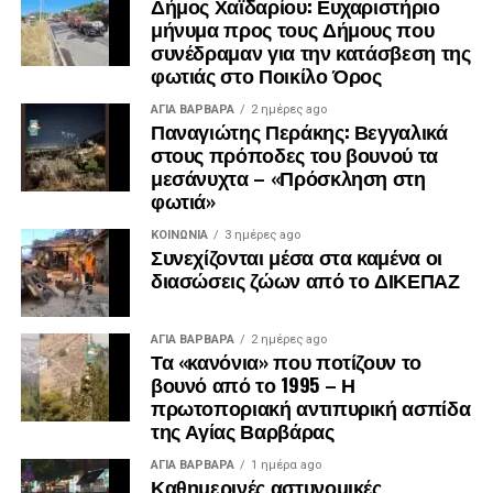
Δήμος Χαϊδαρίου: Ευχαριστήριο
μήνυμα προς τους Δήμους που
συνέδραμαν για την κατάσβεση της
φωτιάς στο Ποικίλο Όρος
ΑΓΙΑ ΒΑΡΒΑΡΑ
2 ημέρες ago
Παναγιώτης Περάκης: Βεγγαλικά
στους πρόποδες του βουνού τα
μεσάνυχτα – «Πρόσκληση στη
φωτιά»
ΚΟΙΝΩΝΊΑ
3 ημέρες ago
Συνεχίζονται μέσα στα καμένα οι
διασώσεις ζώων από το ΔΙΚΕΠΑΖ
ΑΓΙΑ ΒΑΡΒΑΡΑ
2 ημέρες ago
Τα «κανόνια» που ποτίζουν το
βουνό από το 1995 – Η
πρωτοποριακή αντιπυρική ασπίδα
της Αγίας Βαρβάρας
ΑΓΙΑ ΒΑΡΒΑΡΑ
1 ημέρα ago
Καθημερινές αστυνομικές