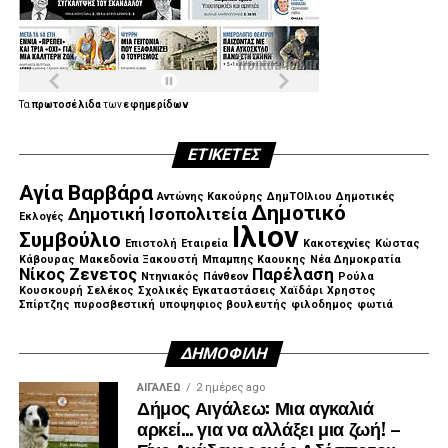
Τα
πρωτοσέλιδα
των
εφημερίδων
ΕΤΙΚΈΤΕΣ
Αγία Βαρβάρα
Αντώνης Κακούρης
ΔημΤΟΙλιου
Δημοτικές
Δημοτικό
Δημοτική Ισοπολιτεία
Εκλογές
Ιλιον
Συμβούλιο
Επιστολή
Εταιρεία
Κακοτεχνίες
Κώστας
Κάβουρας
Μακεδονία Ξακουστή
Μπαμπης Καουκης
Νέα Δημοκρατία
Νίκος Ζενετος
Παρέλαση
Ντηνιακός
Πάνθεον
Ρούλα
Κουσκουρή
Σελέκος
Σχολικές Εγκαταστάσεις
Χαϊδάρι
Χρηστος
Σπίρτζης
πυροσβεστική
υποψηφιος βουλευτής
φιλοδημος
φωτιά
ΔΗΜΟΦΙΛΉ
ΑΙΓΑΛΕΩ
2 ημέρες ago
Δήμος Αιγάλεω: Μια αγκαλιά
αρκεί… για να αλλάξει μια ζωή! –