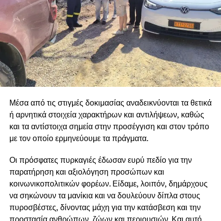
πρασίνου.
Η Δημοτική Αρχή θα συνεχίσει με κάθε τρόπο να
αποκαλύπτει στον λαό τις πολιτικές των κυβερνήσεων και
της Ε.Ε, οι οποίες αντί να σχεδιάσουν ολοκληρωμένο
σχέδιο αντιπυρικής προστασίας, αφήνουν χωρίς
προσωπικό, χωρίς μέσα και χωρίς χρηματοδότηση
κρίσιμες υπηρεσίες που επωμίζονται το έργο της
Μέσα από τις στιγμές δοκιμασίας αναδεικνύονται τα θετικά
αντιπυρικής προστασίας, δημιουργώντας άπλετο χώρο
ή αρνητικά στοιχεία χαρακτήρων και αντιλήψεων, καθώς
ώστε να κάνουν «πάρτι» εργολάβοι και εταιρείες.
και τα αντίστοιχα σημεία στην προσέγγιση και στον τρόπο
Διεκδικούμε άμεση στελέχωση όλων των Δασαρχείων,
με τον οποίο ερμηνεύουμε τα πράγματα.
της Πυροσβεστικής και των Υπηρεσιών Πολιτικής
Οι πρόσφατες πυρκαγιές έδωσαν ευρύ πεδίο για την
Προστασίας και ολοκληρωμένα έργα πρόληψης, ώστε
παρατήρηση και αξιολόγηση προσώπων και
να σταματήσουμε να είμαστε κάθε καλοκαίρι αντιμέτωποι
κοινωνικοπολιτικών φορέων. Είδαμε, λοιπόν, δημάρχους
με τους ίδιους κινδύνους και τις καταστροφές.
να σηκώνουν τα μανίκια και να δουλεύουν δίπλα στους
πυροσβέστες, δίνοντας μάχη για την κατάσβεση και την
προστασία ανθρώπων, ζώων και περιουσιών. Και αυτό