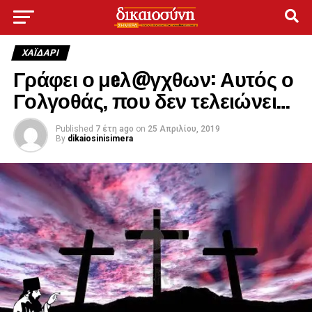
ΧΑΪΔΑΡΙ
Γράφει ο μeλ@γχθων: Αυτός ο
Γολγοθάς, που δεν τελειώνει…
Published
7 έτη ago
on
25 Απριλίου, 2019
By
dikaiosinisimera