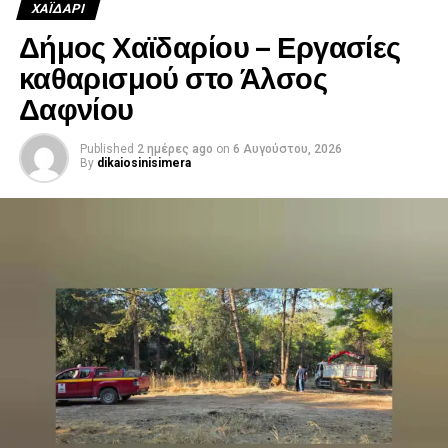
ΧΑΪΔΑΡΙ
Δήμος Χαϊδαρίου – Εργασίες
καθαρισμού στο Άλσος
Δαφνίου
Published
2 ημέρες ago
on
6 Αυγούστου, 2026
By
dikaiosinisimera