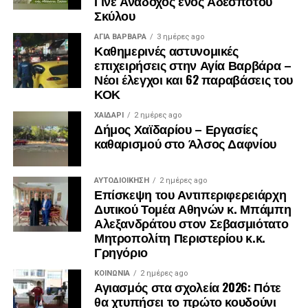
Γίνε Ανάδοχος ενός Αδέσποτου
Σκύλου
ΑΓΙΑ ΒΑΡΒΑΡΑ
3 ημέρες ago
Καθημερινές αστυνομικές
επιχειρήσεις στην Αγία Βαρβάρα –
Νέοι έλεγχοι και 62 παραβάσεις του
ΚΟΚ
ΧΑΪΔΑΡΙ
2 ημέρες ago
Δήμος Χαϊδαρίου – Εργασίες
καθαρισμού στο Άλσος Δαφνίου
ΑΥΤΟΔΙΟΊΚΗΣΗ
2 ημέρες ago
Επίσκεψη του Αντιπεριφερειάρχη
Δυτικού Τομέα Αθηνών κ. Μπάμπη
Αλεξανδράτου στον Σεβασμιότατο
Μητροπολίτη Περιστερίου κ.κ.
Γρηγόριο
ΚΟΙΝΩΝΊΑ
2 ημέρες ago
Αγιασμός στα σχολεία 2026: Πότε
θα χτυπήσει το πρώτο κουδούνι