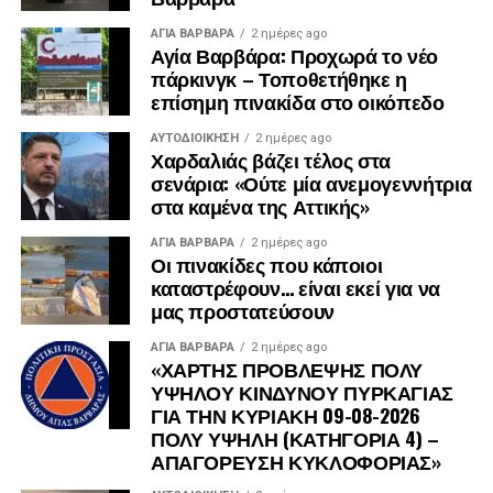
ΑΓΙΑ ΒΑΡΒΑΡΑ
2 ημέρες ago
Αγία Βαρβάρα: Προχωρά το νέο
πάρκινγκ – Τοποθετήθηκε η
επίσημη πινακίδα στο οικόπεδο
ΑΥΤΟΔΙΟΊΚΗΣΗ
2 ημέρες ago
Χαρδαλιάς βάζει τέλος στα
σενάρια: «Ούτε μία ανεμογεννήτρια
στα καμένα της Αττικής»
ΑΓΙΑ ΒΑΡΒΑΡΑ
2 ημέρες ago
Οι πινακίδες που κάποιοι
καταστρέφουν… είναι εκεί για να
μας προστατεύσουν
ΑΓΙΑ ΒΑΡΒΑΡΑ
2 ημέρες ago
«ΧΑΡΤΗΣ ΠΡΟΒΛΕΨΗΣ ΠΟΛΥ
ΥΨΗΛΟΥ ΚΙΝΔΥΝΟΥ ΠΥΡΚΑΓΙΑΣ
ΓΙΑ ΤΗΝ ΚΥΡΙΑΚΗ 09-08-2026
ΠΟΛΥ ΥΨΗΛΗ (ΚΑΤΗΓΟΡΙΑ 4) –
ΑΠΑΓΟΡΕΥΣΗ ΚΥΚΛΟΦΟΡΙΑΣ»