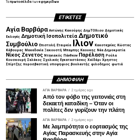
Τα
πρωτοσέλιδα
των
εφημερίδων
ΕΤΙΚΈΤΕΣ
Αγία Βαρβάρα
Αντώνης Κακούρης
ΔημΤΟΙλιου
Δημοτικές
Δημοτικό
Δημοτική Ισοπολιτεία
Εκλογές
Ιλιον
Συμβούλιο
Επιστολή
Εταιρεία
Κακοτεχνίες
Κώστας
Κάβουρας
Μακεδονία Ξακουστή
Μπαμπης Καουκης
Νέα Δημοκρατία
Νίκος Ζενετος
Παρέλαση
Ντηνιακός
Πάνθεον
Ρούλα
Κουσκουρή
Σελέκος
Σχολικές Εγκαταστάσεις
Χαϊδάρι
Χρηστος
Σπίρτζης
πυροσβεστική
υποψηφιος βουλευτής
φιλοδημος
φωτιά
ΔΗΜΟΦΙΛΉ
ΑΓΙΑ ΒΑΡΒΑΡΑ
2 ημέρες ago
Από τον φόβο της γειτονιάς στη
δεκαετή καταδίκη – Όταν οι
πολίτες δεν γυρίζουν την πλάτη
ΑΓΙΑ ΒΑΡΒΑΡΑ
2 ημέρες ago
Με λαμπρότητα ο εορτασμός της
Αγίας Παρασκευής στην Αγία
Βαρβάρα