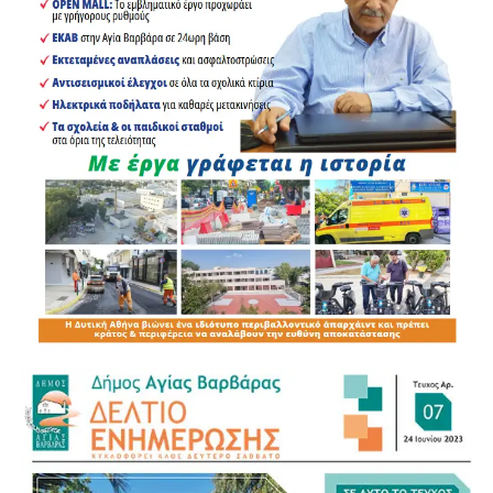
.
.
.
.
.