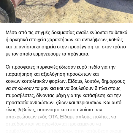
της Ε.Ε, οι οποίες αντί να σχεδιάσουν ολοκληρωμένο
σχέδιο αντιπυρικής προστασίας, αφήνουν χωρίς
προσωπικό, χωρίς μέσα και χωρίς χρηματοδότηση
κρίσιμες υπηρεσίες που επωμίζονται το έργο της
Μέσα από τις στιγμές δοκιμασίας αναδεικνύονται τα θετικά
αντιπυρικής προστασίας, δημιουργώντας άπλετο χώρο
ή αρνητικά στοιχεία χαρακτήρων και αντιλήψεων, καθώς
ώστε να κάνουν «πάρτι» εργολάβοι και εταιρείες.
και τα αντίστοιχα σημεία στην προσέγγιση και στον τρόπο
Διεκδικούμε άμεση στελέχωση όλων των Δασαρχείων,
με τον οποίο ερμηνεύουμε τα πράγματα.
της Πυροσβεστικής και των Υπηρεσιών Πολιτικής
Οι πρόσφατες πυρκαγιές έδωσαν ευρύ πεδίο για την
Προστασίας και ολοκληρωμένα έργα πρόληψης, ώστε
παρατήρηση και αξιολόγηση προσώπων και
να σταματήσουμε να είμαστε κάθε καλοκαίρι αντιμέτωποι
κοινωνικοπολιτικών φορέων. Είδαμε, λοιπόν, δημάρχους
με τους ίδιους κινδύνους και τις καταστροφές.
να σηκώνουν τα μανίκια και να δουλεύουν δίπλα στους
πυροσβέστες, δίνοντας μάχη για την κατάσβεση και την
προστασία ανθρώπων, ζώων και περιουσιών. Και αυτό
είναι, βεβαίως, αυτονόητο και στο πλαίσιο των
υποχρεώσεων ενός ΟΤΑ. Εϊδαμε απλούς πολίτες, να
σπεύδουν και να αγωνίζονται προκειμένου να
συμβάλλουν, όπως μπορούσαν, στην κατάσβεση ακόμη