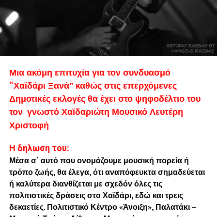
Μια ακόμη επιτυχία για τον συνδυασμό
“Χαϊδάρι Ξανά” καθώς στις επερχόμενες
Δημοτικές εκλογές θα έχει στο ψηφοδέλτιο του
τον
ουσικό Λευτέρη
γνωστό Χαϊδαριώτη Μ
Χριστοφή
Η δηλωση του:
Μέσα σ΄ αυτό που ονομάζουμε μουσική πορεία ή
τρόπο ζωής, θα έλεγα, ότι αναπόφευκτα σημαδεύεται
ή καλύτερα διανθίζεται με σχεδόν όλες τις
πολιτιστικές δράσεις στο Χαϊδάρι, εδώ και τρεις
δεκαετίες. Πολιτιστικό Κέντρο «Άνοιξη», Παλατάκι –