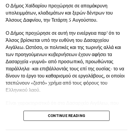
Ο Δήμος Χαϊδαρίου προχώρησε σε απομάκρυνη
υπολειμμάτων, κλαδεμάτων και ξερών δέντρων του
Άλσους Δαφνίου, την Τετάρτη 5 Αυγούστου.
Ο Δήμος προχώρησε σε αυτή την ενεέργεια παρ’ ότι το
Άλσος βρίσκεται υπό την ευθύνη του Δασαρχείου
Αιγάλεω. Ωστόσο, οι πολιτικές και της τωρινής αλλά και
των προηγούμενων κυβερνήσεων έχουν αφήσει τα
Δασαρχεία «γυμνά» από προσωπικό, προωθώντας
παράλληλα -και επιβάλλοντάς τους επί της ουσίας- το να
δίνουν το έργο του καθαρισμού σε εργολάβους, οι οποίοι
τσεπώνουν «ζεστό» χρήμα από τους φόρους του
Ελληνικού λαού.
Είναι χαρακτηριστικό ότι στο Δασαρχείο Αιγάλεω, που
έχει στην ευθύνη του μια έκταση ευθύνης που φτάνει μέχρι
CONTINUE READING
το Πόρτο Γερμενό, δεν υπάρχει ούτε ένας μόνιμος
δασεργάτης! Επίσης, υπήρχε παλιότερα από το
Δασαρχείο μόνιμο προσωπικό για το Άλσος Δαφνίου,