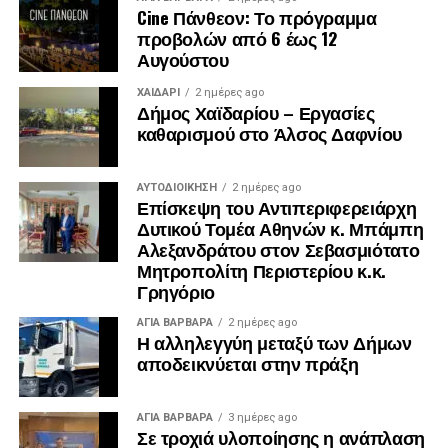
Cine Πάνθεον: Το πρόγραμμα
ΒΕΛΕΝΤΖΑΣ ΓΙΩΡΓΟΣ ΠΡΩΗΝ ΔΗΜΟΤΙΚΟΣ
προβολών από 6 έως 12
Αυγούστου
ΣΥΜΒΟΥΛΟΣ ΧΑΙΔΑΡΙΟΥ
ΧΑΪΔΑΡΙ
2 ημέρες ago
ΔΟΥΜΟΥΡΑ ΔΗΜΗΤΡΑ ΠΡΩΗΝ ΔΗΜΟΤΙΚΟΣ
Δήμος Χαϊδαρίου – Εργασίες
ΣΥΜΒΟΥΛΟΣ ΧΑΙΔΑΡΙΟΥ
καθαρισμού στο Άλσος Δαφνίου
ΓΙΑΝΝΗΣ ΑΛΕΞΟΠΟΥΛΟΣ ΠΡΩΗΝ ΔΗΜΟΤΙΚΟΣ
ΑΥΤΟΔΙΟΊΚΗΣΗ
2 ημέρες ago
ΣΥΜΒΟΥΛΟΣ ΧΑΙΔΑΡΙΟΥ
Επίσκεψη του Αντιπεριφερειάρχη
Δυτικού Τομέα Αθηνών κ. Μπάμπη
ΔΗΜΗΤΡΗΣ ΔΑΛΑΜΑΓΚΑΣ ΠΡΩΗΝ ΔΗΜΟΤΙΚΟΣ
Αλεξανδράτου στον Σεβασμιότατο
ΣΥΜΒΟΥΛΟΣ ΙΛΙΟΥ
Μητροπολίτη Περιστερίου κ.κ.
Γρηγόριο
ΕΛΕΝΗ ΓΡΕΤΣΙΣΤΑ ΠΡΩΗΝ ΔΗΜΟΤΙΚΟΣ
ΑΓΙΑ ΒΑΡΒΑΡΑ
2 ημέρες ago
ΣΥΜΒΟΥΛΟΣ ΙΛΙΟΥ
Η αλληλεγγύη μεταξύ των Δήμων
αποδεικνύεται στην πράξη
ΧΡΗΣΤΟΣ ΓΚΟΝΗΣ ΠΡΩΗΝ ΔΗΜΟΤΙΚΟΣ
ΣΥΜΒΟΥΛΟΣ ΙΛΙΟΥ
ΑΓΙΑ ΒΑΡΒΑΡΑ
3 ημέρες ago
Σε τροχιά υλοποίησης η ανάπλαση
ΒΑΝΙΚΙΩΤΗΣ ΓΙΩΡΓΟΣ ΚΟΙΝΟΤΙΚΟΣ ΣΥΜΒΟΥΛΟΣ