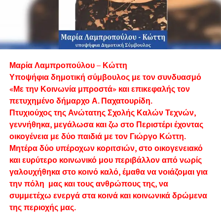
Μαρία Λαμπροπούλου – Κώττη
Υποψήφια δημοτική σύμβουλος με τον συνδυασμό
«Με την Κοινωνία μπροστά» και επικεφαλής τον
πετυχημένο δήμαρχο Α. Παχατουρίδη.
Πτυχιούχος της Ανώτατης Σχολής Καλών Τεχνών,
γεννήθηκα, μεγάλωσα και ζω στο Περιστέρι έχοντας
οικογένεια με δύο παιδιά με τον Γιώργο Κώττη.
Μητέρα δύο υπέροχων κοριτσιών, στο οικογενειακό
και ευρύτερο κοινωνικό μου περιβάλλον από νωρίς
γαλουχήθηκα στο κοινό καλό, έμαθα να νοιάζομαι για
την πόλη μας και τους ανθρώπους της, να
συμμετέχω ενεργά στα κοινά και κοινωνικά δρώμενα
της περιοχής μας.