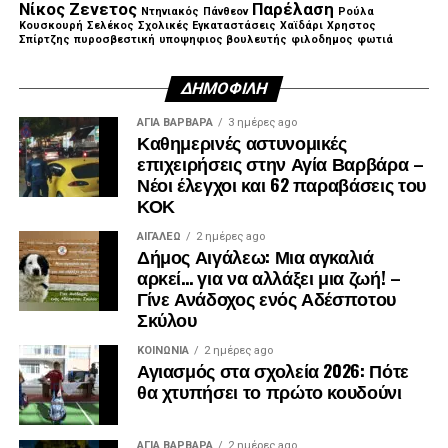
ΤΑΣΙΟΠΟΥΛΟΣ ΣΤΑΥΡΟΣ ΥΠ ΠΕΡΙΦΕΡΕΙΑΚΟΣ
Νίκος Ζενετος
Παρέλαση
Ντηνιακός
Πάνθεον
Ρούλα
ΣΥΜΒΟΥΛΟΣ
Κουσκουρή
Σελέκος
Σχολικές Εγκαταστάσεις
Χαϊδάρι
Χρηστος
Σπίρτζης
πυροσβεστική
υποψηφιος βουλευτής
φιλοδημος
φωτιά
ΜΟΥΛΙΑΤΟΣ ΔΗΜΗΤΡΗΣ ΥΠ ΠΕΡΙΦΕΡΕΙΑΚΟΣ
ΔΗΜΟΦΙΛΉ
ΣΥΜΒΟΥΛΟΣ
ΑΓΙΑ ΒΑΡΒΑΡΑ
3 ημέρες ago
Καθημερινές αστυνομικές
ΚΡΕΜΜΥΔΑΣ ΛΑΜΠΡΟΣ ΥΠ ΠΕΡΙΦΕΡΕΙΑΚΟΣ
επιχειρήσεις στην Αγία Βαρβάρα –
ΣΥΜΒΟΥΛΟΣ
Νέοι έλεγχοι και 62 παραβάσεις του
ΚΟΚ
ΣΑΒΒΑΣ ΑΒΡΑΜΙΔΗΣ ΠΡΩΗΝ ΔΗΜΟΤΙΚΟΙ
ΣΥΜΒΟΥΛΟΙ ΠΕΡΙΣΤΕΡΙΟΥ
ΑΙΓΑΛΕΩ
2 ημέρες ago
Δήμος Αιγάλεω: Μια αγκαλιά
αρκεί… για να αλλάξει μια ζωή! –
ΓΙΩΡΓΟΣ ΑΥΓΟΥΣΤΙΔΗΣ ΠΡΩΗΝ ΔΗΜΟΤΙΚΟΙ
Γίνε Ανάδοχος ενός Αδέσποτου
ΣΥΜΒΟΥΛΟΙ ΠΕΡΙΣΤΕΡΙΟΥ
Σκύλου
ΑΡΓΥΡΗΣ ΑΙΒΑΤΟΓΛΟΥ ΠΡΩΗΝ ΔΗΜΟΤΙΚΟΙ
ΚΟΙΝΩΝΊΑ
2 ημέρες ago
Αγιασμός στα σχολεία 2026: Πότε
ΣΥΜΒΟΥΛΟΙ ΠΕΡΙΣΤΕΡΙΟΥ
θα χτυπήσει το πρώτο κουδούνι
ΓΙΑΝΝΗΣ ΚΑΝΤΖΟΣ ΠΡΩΗΝ ΔΗΜΟΤΙΚΟΣ
ΣΥΜΒΟΥΛΟΣ ΑΙΓΑΛΕΩ
ΑΓΙΑ ΒΑΡΒΑΡΑ
2 ημέρες ago