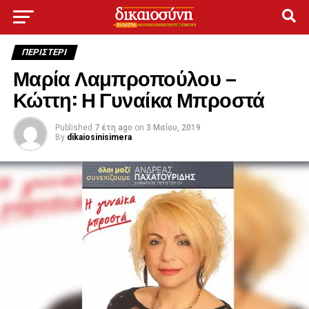
ΠΕΡΙΣΤΕΡΙ
Μαρία Λαμπροπούλου –
Κώττη: Η Γυναίκα Μπροστά
Published
7 έτη ago
on
3 Μαΐου, 2019
By
dikaiosinisimera