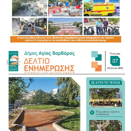
Δυτικής Αθήνας Νίκος Βυτινιώτης, ενώ μήνυμα απηύθυνε
μέσω βιντεοσκοπημένης παρέμβασης και ο Υπουργός
Υγείας Άδωνις Γεωργιάδης.
Η εκδήλωση ολοκληρώθηκε με συζήτηση και ανταλλαγή
απόψεων με τους πολίτες, σε μια βραδιά όπου
κυριάρχησαν οι αναφορές στις προοπτικές της χώρας και
της Δυτικής Αθήνας για τα επόμενα χρόνια.
Στην εκδήλωση παρευρέθηκαν:
ΝΙΚΟΣ ΖΕΝΕΤΟΣ ΠΡΩΗΝ ΔΗΜΑΡΧΟΣ ΙΛΙΟΥ
ΒΑΓΓΕΛΗΣ ΝΤΗΝΙΑΚΟΣ ΠΡΩΗΝ ΔΗΜΑΡΧΟΣ
ΧΑΙΔΑΡΙΟΥ
ΔΗΜΗΤΡΗΣ ΜΑΡΑΒΕΛΙΑΣ ΠΡΩΗΝ ΔΗΜΑΡΧΟΣ
ΧΑΙΔΑΡΙΟΥ ΚΑΙ ΠΡΟΕΔΡΟΣ ΕΤΑΑ