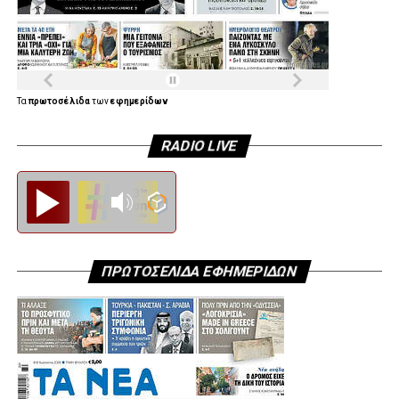
ΘΟΔΩΡΗΣ ΕΛΕΥΘΕΡΙΑΝΟΣ ΠΡΟΕΔΡΟΣ ΔΗΜΤΟ
ΠΕΡΙΣΤΕΡΙΟΥ
ΝΙΚΟΣ ΣΤΑΥΡΟΠΟΥΛΟΣ ΠΡΟΕΔΡΟΣ ΔΗΜΤΟ ΙΛΙΟΥ
Τα
πρωτοσέλιδα
των
εφημερίδων
ΛΟΥΚΑΣ ΚΑΡΑΣΤΑΤΗΡΗΣ ΠΡΟΕΔΡΟΣ ΔΗΜΤΟ
ΧΑΙΔΑΡΙΟΥ
RADIO LIVE
ΔΕΣΠΟΙΝΑ ΠΡΟΚΟΠΙΟΥ ΠΡΟΕΔΡΟΣ ΔΗΜΤΟ
Diesi FM
ΑΙΓΑΛΕΩ
ΛΕΩΝΙΔΑΣ ΠΑΠΑΝΔΡΕΟΥ ΠΡΟΕΔΡΟΣ ΔΗΜΤΟ
ΑΓΙΑΣ ΒΑΡΒΑΡΑΣ
ΠΡΩΤΟΣΕΛΙΔΑ ΕΦΗΜΕΡΙΔΩΝ
ΦΙΛΙΠΠΟΣ ΚΩΤΣΗΣ ΙΔΙΟΚΤΗΤΗΣ ΓΣ ΠΕΡΙΣΤΕΡΙΟΥ
ΝΑΝΤΙΑ ΓΚΟΓΚΟΖΩΤΟΥ ΠΡΟΕΔΡΟΣ ΕΟΠΠΥ
ΑΡΗΣ ΑΓΓΕΛΗΣ ΓΕΝΙΚΟΣ ΓΡΑΜΜΑΤΕΑΣ