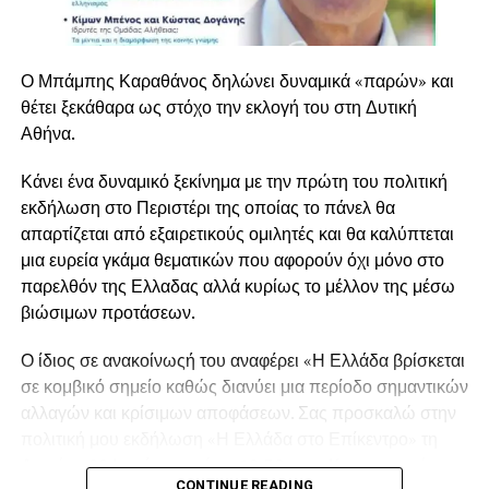
Εκτενής ήταν και η αναφορά του στον τομέα της υγείας,
όπου παρουσίασε τις αλλαγές που υλοποιούνται στο
Ο Μπάμπης Καραθάνος δηλώνει δυναμικά «παρών» και
Εθνικό Σύστημα Υγείας. Όπως τόνισε, η ηλεκτρονική
θέτει ξεκάθαρα ως στόχο την εκλογή του στη Δυτική
συνταγογράφηση, ο Εθνικός Ηλεκτρονικός Φάκελος
Αθήνα.
Υγείας, τα άυλα παραπεμπτικά, τα ηλεκτρονικά ραντεβού
και η γραμμή εξυπηρέτησης 1566 αποτελούν σημαντικά
Κάνει ένα δυναμικό ξεκίνημα με την πρώτη του πολιτική
βήματα για τη δημιουργία ενός πιο σύγχρονου και
εκδήλωση στο Περιστέρι της οποίας το πάνελ θα
αποτελεσματικού συστήματος υγείας.
απαρτίζεται από εξαιρετικούς ομιλητές και θα καλύπτεται
μια ευρεία γκάμα θεματικών που αφορούν όχι μόνο στο
Κλείνοντας την ομιλία του, ο Μπάμπης Καραθάνος
παρελθόν της Ελλαδας αλλά κυρίως το μέλλον της μέσω
υπογράμμισε ότι η Ελλάδα έχει ανακτήσει την
βιώσιμων προτάσεων.
αυτοπεποίθησή της και έχει σημειώσει σημαντική πρόοδο
σε πολλούς τομείς, χωρίς όμως να παραβλέπονται οι
Ο ίδιος σε ανακοίνωςή του αναφέρει «Η Ελλάδα βρίσκεται
δυσκολίες που εξακολουθούν να αντιμετωπίζουν πολλά
σε κομβικό σημείο καθώς διανύει μια περίοδο σημαντικών
νοικοκυριά εξαιτίας του αυξημένου κόστους ζωής. Όπως
αλλαγών και κρίσιμων αποφάσεων. Σας προσκαλώ στην
ανέφερε, η επόμενη περίοδος απαιτεί ακόμη περισσότερη
πολιτική μου εκδήλωση «Η Ελλάδα στο Επίκεντρο» τη
δουλειά, με έμφαση στη στήριξη της οικογένειας, της νέας
Δευτέρα 22 Ιουνίου και ώρα 19:30 στον Κινηματογράφο
γενιάς και της μεσαίας τάξης.
CONTINUE READING