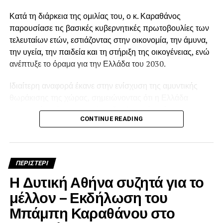
Κατά τη διάρκεια της ομιλίας του, ο κ. Καραθάνος
παρουσίασε τις βασικές κυβερνητικές πρωτοβουλίες των
τελευταίων ετών, εστιάζοντας στην οικονομία, την άμυνα,
την υγεία, την παιδεία και τη στήριξη της οικογένειας, ενώ
ανέπτυξε το όραμα για την Ελλάδα του 2030.
Ιδιαίτερη αναφορά έκανε στην ενίσχυση της αμυντικής
θωράκισης της χώρας, σημειώνοντας ότι η Ελλάδα
προχωρά σε ένα εκτεταμένο εξοπλιστικό πρόγραμμα που
CONTINUE READING
περιλαμβάνει την απόκτηση μαχητικών αεροσκαφών F-
35, φρεγατών Belharra και τον εκσυγχρονισμό κρίσιμων
αμυντικών συστημάτων. Όπως τόνισε, η ενδυνάμωση των
Ενόπλων Δυνάμεων αποτελεί βασική προϋπόθεση για
ΠΕΡΙΣΤΕΡΙ
την ασφάλεια και τη σταθερότητα της χώρας.
Η Δυτική Αθήνα συζητά για το
μέλλον – Εκδήλωση του
Μπάμπη Καραθάνου στο