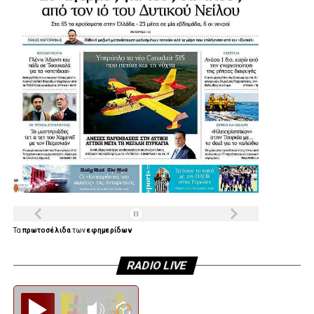
Τα
πρωτοσέλιδα
των
εφημερίδων
RADIO LIVE
Diesi FM