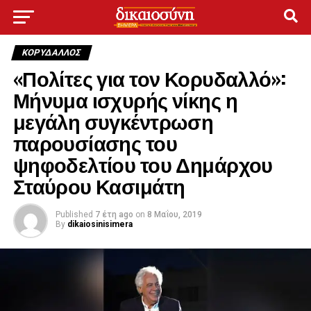
ΚΟΡΥΔΑΛΛΟΣ
«Πολίτες για τον Κορυδαλλό»:
Μήνυμα ισχυρής νίκης η
μεγάλη συγκέντρωση
παρουσίασης του
ψηφοδελτίου του Δημάρχου
Σταύρου Κασιμάτη
Published
7 έτη ago
on
8 Μαΐου, 2019
By
dikaiosinisimera