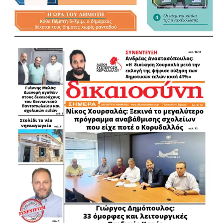
.
.
.