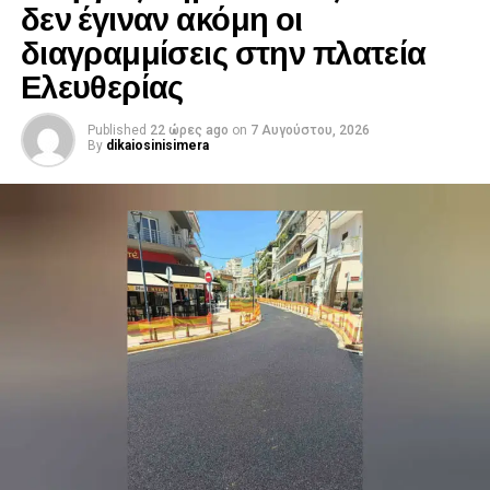
δεν έγιναν ακόμη οι
διαγραμμίσεις στην πλατεία
Ελευθερίας
Published
22 ώρες ago
on
7 Αυγούστου, 2026
By
dikaiosinisimera