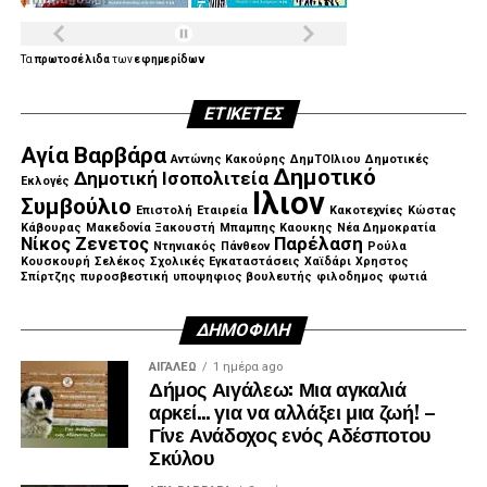
Τα
πρωτοσέλιδα
των
εφημερίδων
ΕΤΙΚΈΤΕΣ
Αγία Βαρβάρα
Αντώνης Κακούρης
ΔημΤΟΙλιου
Δημοτικές
Δημοτικό
Δημοτική Ισοπολιτεία
Εκλογές
Ιλιον
Συμβούλιο
Επιστολή
Εταιρεία
Κακοτεχνίες
Κώστας
Κάβουρας
Μακεδονία Ξακουστή
Μπαμπης Καουκης
Νέα Δημοκρατία
Νίκος Ζενετος
Παρέλαση
Ντηνιακός
Πάνθεον
Ρούλα
Κουσκουρή
Σελέκος
Σχολικές Εγκαταστάσεις
Χαϊδάρι
Χρηστος
Σπίρτζης
πυροσβεστική
υποψηφιος βουλευτής
φιλοδημος
φωτιά
ΔΗΜΟΦΙΛΉ
ΑΙΓΑΛΕΩ
1 ημέρα ago
Δήμος Αιγάλεω: Μια αγκαλιά
αρκεί… για να αλλάξει μια ζωή! –
Γίνε Ανάδοχος ενός Αδέσποτου
Σκύλου