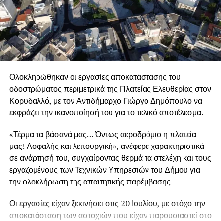
Ολοκληρώθηκαν οι εργασίες αποκατάστασης του
οδοστρώματος περιμετρικά της Πλατείας Ελευθερίας στον
Κορυδαλλό, με τον Αντιδήμαρχο Γιώργο Δημόπουλο να
εκφράζει την ικανοποίησή του για το τελικό αποτέλεσμα.
«Τέρμα τα βάσανά μας… Όντως αεροδρόμιο η πλατεία
μας! Ασφαλής και λειτουργική», ανέφερε χαρακτηριστικά
σε ανάρτησή του, συγχαίροντας θερμά τα στελέχη και τους
εργαζομένους των Τεχνικών Υπηρεσιών του Δήμου για
την ολοκλήρωση της απαιτητικής παρέμβασης.
Οι εργασίες είχαν ξεκινήσει στις 20 Ιουλίου, με στόχο την
.
αποκατάσταση των αστοχιών που είχαν παρουσιαστεί στο