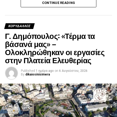
CONTINUE READING
διαγράμμιση γίνει αμέσως μετά την ασφαλτόστρωση, η
βαφή δεν προσκολλάται σωστά, ρηγματώνεται και
ξεφτίζει.
ΚΟΡΥΔΑΛΛΟΣ
Συνήθως απαιτείται χρονικό διάστημα περίπου τεσσάρων
Γ. Δημόπουλος: «Τέρμα τα
εβδομάδων, ιδιαίτερα το καλοκαίρι, όταν οι θερμοκρασίες
είναι υψηλές».
βάσανά μας» –
Ολοκληρώθηκαν οι εργασίες
Ο Αντιδήμαρχος υπογράμμισε ότι τα παραπάνω
στην Πλατεία Ελευθερίας
προβλέπονται από την προβλεπόμενη τεχνική διαδικασία
και βασίζονται στις υποδείξεις των υπεύθυνων
μηχανικών.
Published
1 ημέρα ago
on
6 Αυγούστου, 2026
By
dikaiosinisimera