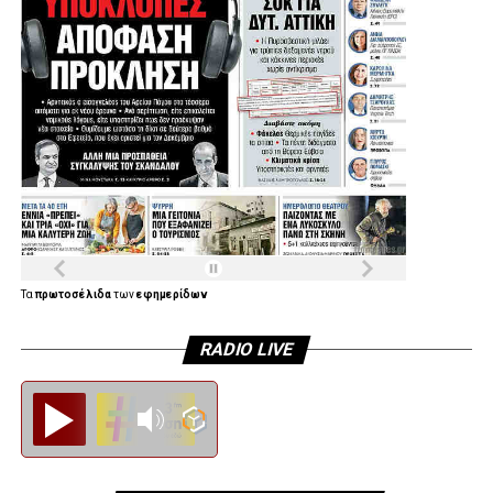
.
.
.
.
Τα
πρωτοσέλιδα
των
εφημερίδων
RADIO LIVE
Diesi FM