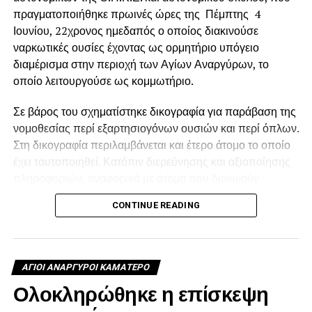
πραγματοποιήθηκε πρωινές ώρες της Πέμπτης 4
Ιουνίου, 22χρονος ημεδαπός ο οποίος διακινούσε
ναρκωτικές ουσίες έχοντας ως ορμητήριο υπόγειο
διαμέρισμα στην περιοχή των Αγίων Αναργύρων, το
οποίο λειτουργούσε ως κομμωτήριο.
Σε βάρος του σχηματίστηκε δικογραφία για παράβαση της
νομοθεσίας περί εξαρτησιογόνων ουσιών και περί όπλων.
Στη δικογραφία περιλαμβάνεται και έτερο άτομο το οποίο
έχει ταυτοποιηθεί. Κατόπιν διερεύνησης και αξιοποίησης
πληροφοριών, αναφορικά με άτομα που διακινούν
ναρκωτικές ουσίες με ορμητήρια οικίες στην περιοχή των
CONTINUE READING
Αγίων Αναργύρων, εντοπίστηκε ο κατηγορούμενος και
πιστοποιήθηκε η εγκληματική του δράση.
Δεν είχε ούτε άδεια λειτουργίας
ΑΓΙΟΙ ΑΝΑΡΓΥΡΟΙ ΚΑΜΑΤΕΡΟ
Ολοκληρώθηκε η επίσκεψη
Όπως προέκυψε, ο 22χρονος είχε μετατρέψει υπόγειο
διαμέρισμα σε χώρο αποθήκευσης των ναρκωτικών