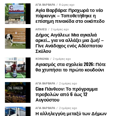
ΑΓΙΑ ΒΑΡΒΑΡΑ
8 ώρες ago
Αγία Βαρβάρα: Προχωρά το νέο
πάρκινγκ – Τοποθετήθηκε η
επίσημη πινακίδα στο οικόπεδο
ΑΙΓΑΛΕΩ
2 ημέρες ago
Δήμος Αιγάλεω: Μια αγκαλιά
αρκεί… για να αλλάξει μια ζωή! –
Γίνε Ανάδοχος ενός Αδέσποτου
Σκύλου
ΚΟΙΝΩΝΊΑ
2 ημέρες ago
Αγιασμός στα σχολεία 2026: Πότε
θα χτυπήσει το πρώτο κουδούνι
ΑΓΙΑ ΒΑΡΒΑΡΑ
2 ημέρες ago
Cine Πάνθεον: Το πρόγραμμα
προβολών από 6 έως 12
Αυγούστου
ΑΓΙΑ ΒΑΡΒΑΡΑ
2 ημέρες ago
Η αλληλεγγύη μεταξύ των Δήμων