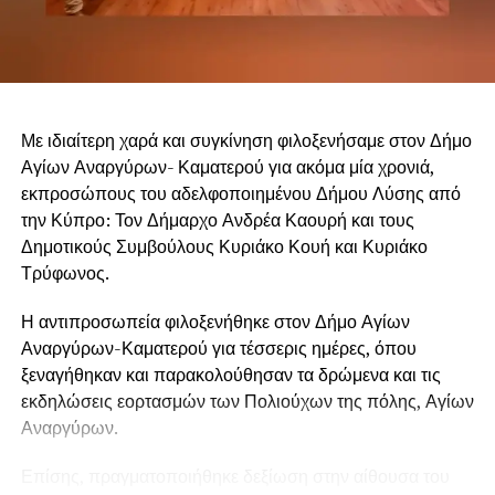
-10,43- γραμμ. κάνναβης,
ηλεκτρονική ζυγαριά ακριβείας,
-3- τρίφτες,
Με ιδιαίτερη χαρά και συγκίνηση φιλοξενήσαμε στον Δήμο
σιδερογροθιά,
Αγίων Αναργύρων- Καματερού για ακόμα μία χρονιά,
εκπροσώπους του αδελφοποιημένου Δήμου Λύσης από
μαχαίρι,
την Κύπρο: Τον Δήμαρχο Ανδρέα Καουρή και τους
Δημοτικούς Συμβούλους Κυριάκο Κουή και Κυριάκο
πτυσσόμενη ράβδος,
Τρύφωνος.
-2- πιστόλια (αεροβόλο και κρότου) και
Η αντιπροσωπεία φιλοξενήθηκε στον Δήμο Αγίων
το χρηματικό ποσό των -6.000- ευρώ.
Αναργύρων-Καματερού για τέσσερις ημέρες, όπου
ξεναγήθηκαν και παρακολούθησαν τα δρώμενα και τις
Ο συλληφθείς οδηγήθηκε στον Εισαγγελέα.
εκδηλώσεις εορτασμών των Πολιούχων της πόλης, Αγίων
Αναργύρων.
Επίσης, πραγματοποιήθηκε δεξίωση στην αίθουσα του