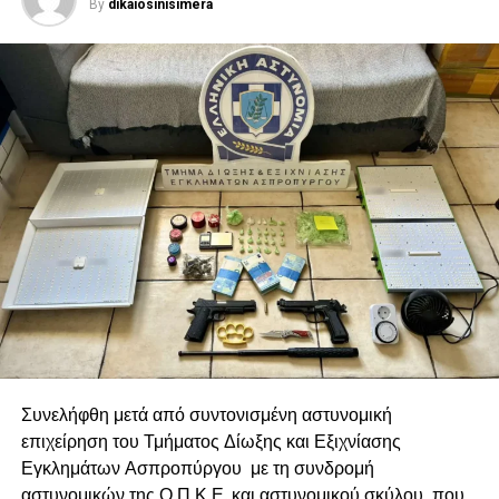
By
dikaiosinisimera
Συνελήφθη μετά από συντονισμένη αστυνομική
επιχείρηση του Τμήματος Δίωξης και Εξιχνίασης
Εγκλημάτων Ασπροπύργου με τη συνδρομή
αστυνομικών της Ο.Π.Κ.Ε. και αστυνομικού σκύλου, που