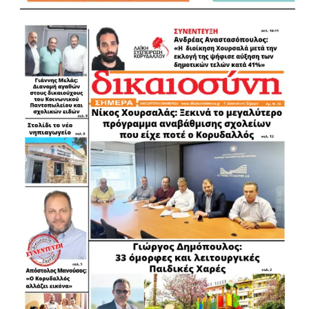
.
.
.
.
.