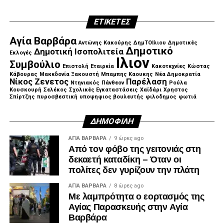
ΕΤΙΚΈΤΕΣ
Αγία Βαρβάρα
Αντώνης Κακούρης
ΔημΤΟΙλιου
Δημοτικές
Δημοτικό
Δημοτική Ισοπολιτεία
Εκλογές
Ιλιον
Συμβούλιο
Επιστολή
Εταιρεία
Κακοτεχνίες
Κώστας
Κάβουρας
Μακεδονία Ξακουστή
Μπαμπης Καουκης
Νέα Δημοκρατία
Νίκος Ζενετος
Παρέλαση
Ντηνιακός
Πάνθεον
Ρούλα
Κουσκουρή
Σελέκος
Σχολικές Εγκαταστάσεις
Χαϊδάρι
Χρηστος
Σπίρτζης
πυροσβεστική
υποψηφιος βουλευτής
φιλοδημος
φωτιά
ΔΗΜΟΦΙΛΉ
ΑΓΙΑ ΒΑΡΒΑΡΑ
9 ώρες ago
Από τον φόβο της γειτονιάς στη
δεκαετή καταδίκη – Όταν οι
πολίτες δεν γυρίζουν την πλάτη
ΑΓΙΑ ΒΑΡΒΑΡΑ
8 ώρες ago
Με λαμπρότητα ο εορτασμός της
Αγίας Παρασκευής στην Αγία
Βαρβάρα