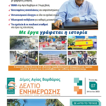
–Τις κοινωνικές διαστάσεις και τις πρακτικές ενεργούς
γήρανσης, γιατί η ζωή πρέπει να συνεχίζεται με δράση,
συμμετοχή και ποιότητα.
–Τον ήλιο και τις βλαπτικές επιδράσεις στο δέρμα μας,
καθώς η προστασία από την ηλιακή ακτινοβολία είναι
κρίσιμη σε κάθε ηλικία.
–Τις πρώτες βοήθειες, γιατί όλοι πρέπει να γνωρίζουμε
πώς να αντιδράσουμε σε μια έκτακτη ανάγκη.
Η Περιφέρεια Αττικής υπό την καθοδήγηση του
Περιφερειάρχη μας κ.
Νίκου Χαρδαλιά
βρίσκεται διαρκώς
δίπλα στις τοπικές κοινωνίες υλοποιώντας προγράμματα
που ενισχύουν την
πρόληψη και τη φροντίδα της υγείας. Θα συνεχίσουμε να
εργαζόμαστε με συνέπια ώστε κανείς να μην νιώθει μόνος.
Γιατί η ποιότητα ζωής στην Τρίτη Ηλικία είναι δείκτης του
πολιτισμού μας. Όλοι μας γνωρίζουμε πως η ενημέρωση
σώζει ζωές και η πρόληψη είναι η καλύτερη θεραπεία».
Ο ΑΝΤΙΠΕΡΙΦΕΡΕΙΑΡΧΗΣ