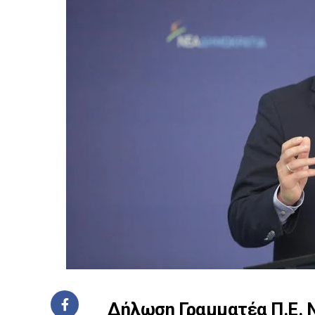
Δήλωση Γραμματέα Π.Ε. Ν