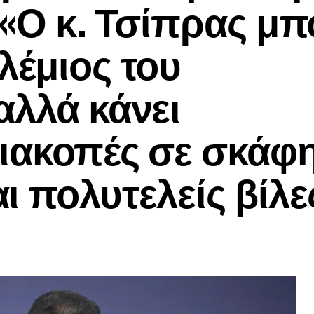
:«Ο κ. Τσίπρας μπ
λέμιος του
αλλά κάνει
διακοπές σε σκάφ
ι πολυτελείς βίλε