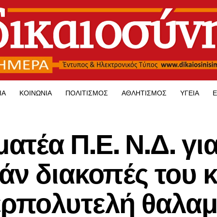
ΊΑ
ΚΟΙΝΩΝΊΑ
ΠΟΛΙΤΙΣΜΌΣ
ΑΘΛΗΤΙΣΜΌΣ
ΥΓΕΊΑ
Ε
έα Π.Ε. Ν.Δ. για
άν διακοπές του κ
ερπολυτελή θαλα