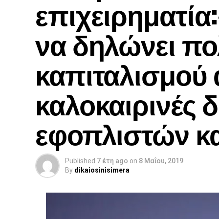
επιχειρηματία
να δηλώνει πο
καπιταλισμού 
καλοκαιρινές 
εφοπλιστών κα
Published
7 έτη ago
on
8 Μαΐου, 2019
By
dikaiosinisimera