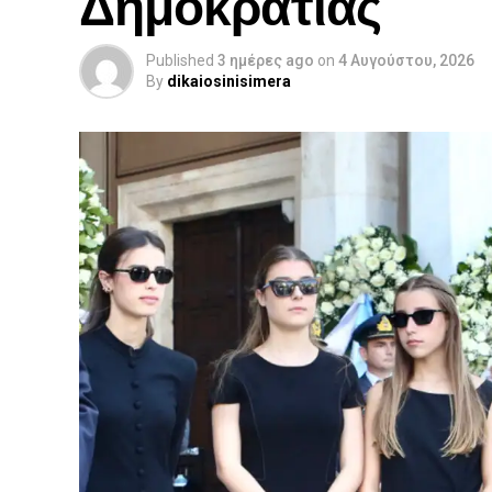
Δημοκρατίας
Published
3 ημέρες ago
on
4 Αυγούστου, 2026
By
dikaiosinisimera