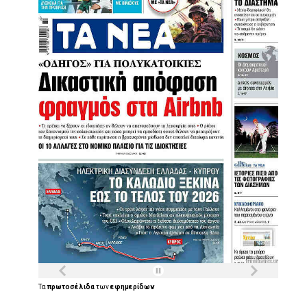
Τα
πρωτοσέλιδα
των
εφημερίδων