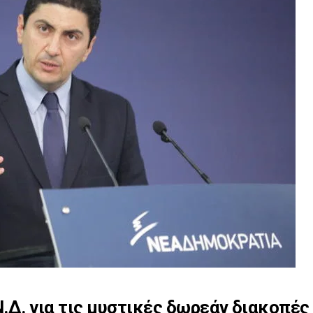
.Δ. για τις μυστικές δωρεάν διακοπές