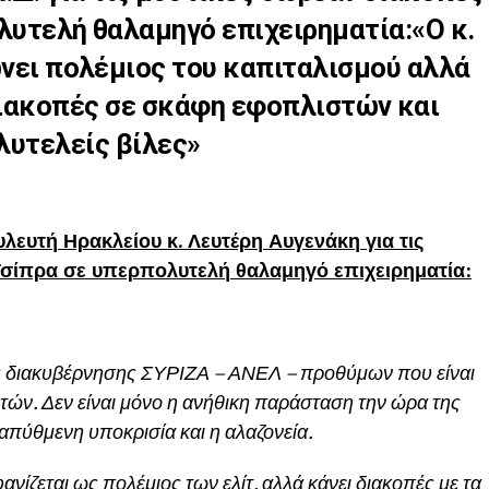
λυτελή θαλαμηγό επιχειρηματία:«Ο κ.
νει πολέμιος του καπιταλισμού αλλά
διακοπές σε σκάφη εφοπλιστών και
λυτελείς βίλες»
λευτή Ηρακλείου κ. Λευτέρη Αυγενάκη για τις
 Τσίπρα σε υπερπολυτελή θαλαμηγό επιχειρηματία:
μής διακυβέρνησης ΣΥΡΙΖΑ – ΑΝΕΛ – προθύμων που είναι
τών. Δεν είναι μόνο η ανήθικη παράσταση την ώρα της
 απύθμενη υποκρισία και η αλαζονεία.
ανίζεται ως πολέμιος των ελίτ, αλλά κάνει διακοπές με τα