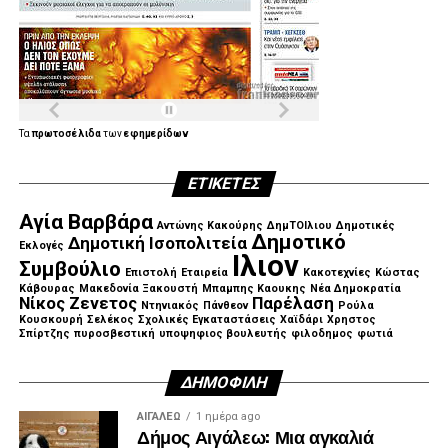
Τα
πρωτοσέλιδα
των
εφημερίδων
ΕΤΙΚΈΤΕΣ
Αγία Βαρβάρα
Αντώνης Κακούρης
ΔημΤΟΙλιου
Δημοτικές
Δημοτικό
Δημοτική Ισοπολιτεία
Εκλογές
Ιλιον
Συμβούλιο
Επιστολή
Εταιρεία
Κακοτεχνίες
Κώστας
Κάβουρας
Μακεδονία Ξακουστή
Μπαμπης Καουκης
Νέα Δημοκρατία
Νίκος Ζενετος
Παρέλαση
Ντηνιακός
Πάνθεον
Ρούλα
Κουσκουρή
Σελέκος
Σχολικές Εγκαταστάσεις
Χαϊδάρι
Χρηστος
Σπίρτζης
πυροσβεστική
υποψηφιος βουλευτής
φιλοδημος
φωτιά
ΔΗΜΟΦΙΛΉ
ΑΙΓΑΛΕΩ
1 ημέρα ago
Δήμος Αιγάλεω: Μια αγκαλιά