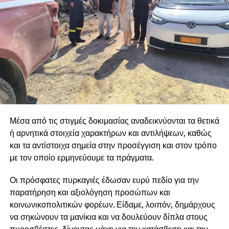
κλαδεμάτων και ξερών δέντρων, επειδή αυτό που προέχει
είναι η ασφάλεια των κατοίκων και η προστασία του
πρασίνου.
Η Δημοτική Αρχή θα συνεχίσει με κάθε τρόπο να
αποκαλύπτει στον λαό τις πολιτικές των κυβερνήσεων και
της Ε.Ε, οι οποίες αντί να σχεδιάσουν ολοκληρωμένο
σχέδιο αντιπυρικής προστασίας, αφήνουν χωρίς
προσωπικό, χωρίς μέσα και χωρίς χρηματοδότηση
κρίσιμες υπηρεσίες που επωμίζονται το έργο της
Μέσα από τις στιγμές δοκιμασίας αναδεικνύονται τα θετικά
αντιπυρικής προστασίας, δημιουργώντας άπλετο χώρο
ή αρνητικά στοιχεία χαρακτήρων και αντιλήψεων, καθώς
ώστε να κάνουν «πάρτι» εργολάβοι και εταιρείες.
και τα αντίστοιχα σημεία στην προσέγγιση και στον τρόπο
Διεκδικούμε άμεση στελέχωση όλων των Δασαρχείων,
με τον οποίο ερμηνεύουμε τα πράγματα.
της Πυροσβεστικής και των Υπηρεσιών Πολιτικής
Οι πρόσφατες πυρκαγιές έδωσαν ευρύ πεδίο για την
Προστασίας και ολοκληρωμένα έργα πρόληψης, ώστε
παρατήρηση και αξιολόγηση προσώπων και
να σταματήσουμε να είμαστε κάθε καλοκαίρι αντιμέτωποι
κοινωνικοπολιτικών φορέων. Είδαμε, λοιπόν, δημάρχους
με τους ίδιους κινδύνους και τις καταστροφές.
να σηκώνουν τα μανίκια και να δουλεύουν δίπλα στους