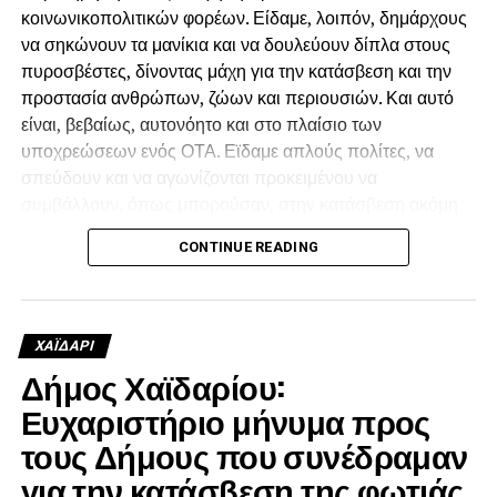
κοινωνικοπολιτικών φορέων. Είδαμε, λοιπόν, δημάρχους
με τους ίδιους κινδύνους και τις καταστροφές.
να σηκώνουν τα μανίκια και να δουλεύουν δίπλα στους
πυροσβέστες, δίνοντας μάχη για την κατάσβεση και την
προστασία ανθρώπων, ζώων και περιουσιών. Και αυτό
είναι, βεβαίως, αυτονόητο και στο πλαίσιο των
υποχρεώσεων ενός ΟΤΑ. Εϊδαμε απλούς πολίτες, να
σπεύδουν και να αγωνίζονται προκειμένου να
συμβάλλουν, όπως μπορούσαν, στην κατάσβεση ακόμη
και αν δεν είχαν οι ίδιοι κάποιο κίνδυνο για την περιουσία
CONTINUE READING
τους απλώς, γιατί συντρέχουν εθελοντικά τον
συνάνθρωπο.
Είδαμε, όμως, και κάποιους άλλους, οι οποίοι
ΧΑΪΔΑΡΙ
προσέτρεξαν να καπηλευθούν την προσφορά των
Δήμος Χαϊδαρίου:
εθελοντών και προσπάθησαν να πείσουν ότι δίχως
Ευχαριστήριο μήνυμα προς
εκείνους δεν θα γινόταν τίποτε. Ότι δεν υπήρχαν οι
πυροσβέστες και οι άνθρωποι που έδωσαν την ψυχή
τους Δήμους που συνέδραμαν
τους, παραμένοντας νηστικοί και άυπνοι για μέρες,
για την κατάσβεση της φωτιάς
παλεύοντας με τις φλόγες. Με έμμεσο αλλά σαφή τρόπο