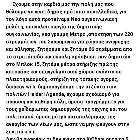
Έχουμε στην καρδιά μας την πόλη μας που
θέλουμε να γίνει δήμος πρότυπο πανελλαδικά, για
τον λόγο αυτό προτείναμε Νέα συγκοινωνιακή
μελέτη, επαναλειτουργία της δημοτικής
συγκοινωνίας, νέα γραμμή Μετρό ,απόκτηση των 220
στρεμμάτων του Σκαραμαγκά για χώρους αναψυχής
και άθλησης, ζητήσαμε και ζητάμε 66 στρέμματα απο
το στρατόπεδο και εύκολη πρόσβαση των δημοτών
στο Μπλοκ 15, ζητάμε μέτρα στήριξης πρώτης
κατοικίας και επαγγελματικού χώρου ενάντια σε
πλειστηριασμούς, στήριξη της τοπικής αγοράς,
δωρεάν wi fi, δημιουργήσαμε την ατζέντα των
πολιτών Haidari Agenda, έχουμε σχεδιασμό για
πράσινη και καθαρή πόλη, άμεσα προγράμματα για
τους χαΪδαριώτες δημιουργούς της τέχνης και του
πολιτισμού, άμεσα μέτρα καταπολέμησης της
ανεργίας των νέων μας, ώστε να μην φεύγουν στην
ξενιτιά κ.α.π
Δεν θα αναφέρω τι δεν έγινε στο Χαϊδάρι αυτά τα 5