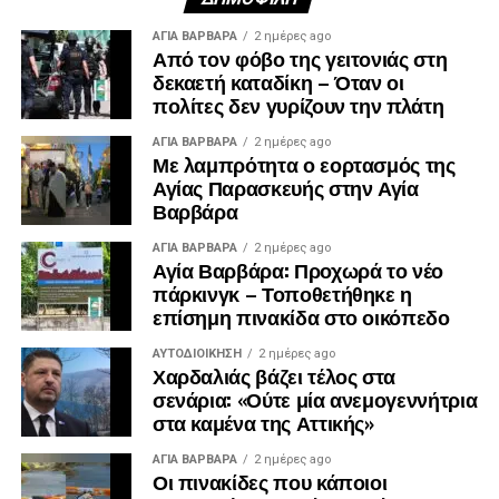
ΑΓΙΑ ΒΑΡΒΑΡΑ
2 ημέρες ago
Από τον φόβο της γειτονιάς στη
δεκαετή καταδίκη – Όταν οι
πολίτες δεν γυρίζουν την πλάτη
ΑΓΙΑ ΒΑΡΒΑΡΑ
2 ημέρες ago
Με λαμπρότητα ο εορτασμός της
Αγίας Παρασκευής στην Αγία
Βαρβάρα
ΑΓΙΑ ΒΑΡΒΑΡΑ
2 ημέρες ago
Αγία Βαρβάρα: Προχωρά το νέο
πάρκινγκ – Τοποθετήθηκε η
επίσημη πινακίδα στο οικόπεδο
ΑΥΤΟΔΙΟΊΚΗΣΗ
2 ημέρες ago
Χαρδαλιάς βάζει τέλος στα
σενάρια: «Ούτε μία ανεμογεννήτρια
στα καμένα της Αττικής»
ΑΓΙΑ ΒΑΡΒΑΡΑ
2 ημέρες ago
Οι πινακίδες που κάποιοι