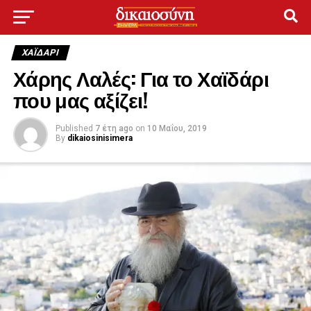
ΧΑΪΔΑΡΙ
Χάρης Λαλές: Για το Χαϊδάρι
που μας αξίζει!
Published
7 έτη ago
on
10 Μαΐου, 2019
By
dikaiosinisimera