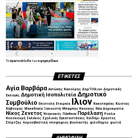
Τα
πρωτοσέλιδα
των
εφημερίδων
ΕΤΙΚΈΤΕΣ
Αγία Βαρβάρα
Αντώνης Κακούρης
ΔημΤΟΙλιου
Δημοτικές
Δημοτικό
Δημοτική Ισοπολιτεία
Εκλογές
Ιλιον
Συμβούλιο
Επιστολή
Εταιρεία
Κακοτεχνίες
Κώστας
Κάβουρας
Μακεδονία Ξακουστή
Μπαμπης Καουκης
Νέα Δημοκρατία
Νίκος Ζενετος
Παρέλαση
Ντηνιακός
Πάνθεον
Ρούλα
Κουσκουρή
Σελέκος
Σχολικές Εγκαταστάσεις
Χαϊδάρι
Χρηστος
Σπίρτζης
πυροσβεστική
υποψηφιος βουλευτής
φιλοδημος
φωτιά
ΔΗΜΟΦΙΛΉ