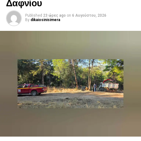
Δαφνίου
Published
23 ώρες ago
on
6 Αυγούστου, 2026
By
dikaiosinisimera