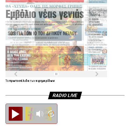
Τα
πρωτοσέλιδα
των
εφημερίδων
RADIO LIVE
Diesi FM