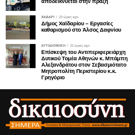
αποδεικνύεται στην πράξη
ΧΑΪΔΑΡΙ
23 ώρες ago
Δήμος Χαϊδαρίου – Εργασίες
καθαρισμού στο Άλσος Δαφνίου
ΑΥΤΟΔΙΟΊΚΗΣΗ
22 ώρες ago
Επίσκεψη του Αντιπεριφερειάρχη
Δυτικού Τομέα Αθηνών κ. Μπάμπη
Αλεξανδράτου στον Σεβασμιότατο
Μητροπολίτη Περιστερίου κ.κ.
Γρηγόριο