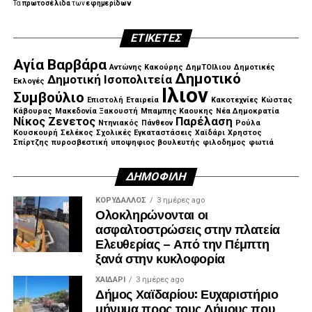
Τα
πρωτοσέλιδα
των
εφημερίδων
ΕΤΙΚΈΤΕΣ
Αγία Βαρβάρα
Αντώνης Κακούρης
ΔημΤΟΙλιου
Δημοτικές
Δημοτικό
Δημοτική Ισοπολιτεία
Εκλογές
Ιλιον
Συμβούλιο
Επιστολή
Εταιρεία
Κακοτεχνίες
Κώστας
Κάβουρας
Μακεδονία Ξακουστή
Μπαμπης Καουκης
Νέα Δημοκρατία
Νίκος Ζενετος
Παρέλαση
Ντηνιακός
Πάνθεον
Ρούλα
Κουσκουρή
Σελέκος
Σχολικές Εγκαταστάσεις
Χαϊδάρι
Χρηστος
Σπίρτζης
πυροσβεστική
υποψηφιος βουλευτής
φιλοδημος
φωτιά
ΔΗΜΟΦΙΛΉ
ΚΟΡΥΔΑΛΛΟΣ
3 ημέρες ago
Ολοκληρώνονται οι
ασφαλτοστρώσεις στην πλατεία
Ελευθερίας – Από την Πέμπτη
ξανά στην κυκλοφορία
ΧΑΪΔΑΡΙ
3 ημέρες ago
Δήμος Χαϊδαρίου: Ευχαριστήριο
μήνυμα προς τους Δήμους που