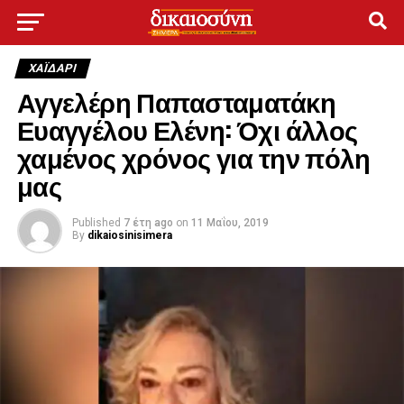
ΧΑΪΔΑΡΙ
Αγγελέρη Παπασταματάκη
Ευαγγέλου Ελένη: Όχι άλλος
χαμένος χρόνος για την πόλη
μας
Published
7 έτη ago
on
11 Μαΐου, 2019
By
dikaiosinisimera