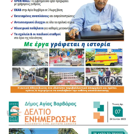
.
.
.
.
.