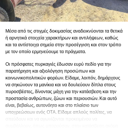
της Ε.Ε, οι οποίες αντί να σχεδιάσουν ολοκληρωμένο
σχέδιο αντιπυρικής προστασίας, αφήνουν χωρίς
προσωπικό, χωρίς μέσα και χωρίς χρηματοδότηση
κρίσιμες υπηρεσίες που επωμίζονται το έργο της
Μέσα από τις στιγμές δοκιμασίας αναδεικνύονται τα θετικά
αντιπυρικής προστασίας, δημιουργώντας άπλετο χώρο
ή αρνητικά στοιχεία χαρακτήρων και αντιλήψεων, καθώς
ώστε να κάνουν «πάρτι» εργολάβοι και εταιρείες.
και τα αντίστοιχα σημεία στην προσέγγιση και στον τρόπο
Διεκδικούμε άμεση στελέχωση όλων των Δασαρχείων,
με τον οποίο ερμηνεύουμε τα πράγματα.
της Πυροσβεστικής και των Υπηρεσιών Πολιτικής
Οι πρόσφατες πυρκαγιές έδωσαν ευρύ πεδίο για την
Προστασίας και ολοκληρωμένα έργα πρόληψης, ώστε
παρατήρηση και αξιολόγηση προσώπων και
να σταματήσουμε να είμαστε κάθε καλοκαίρι αντιμέτωποι
κοινωνικοπολιτικών φορέων. Είδαμε, λοιπόν, δημάρχους
με τους ίδιους κινδύνους και τις καταστροφές.
να σηκώνουν τα μανίκια και να δουλεύουν δίπλα στους
πυροσβέστες, δίνοντας μάχη για την κατάσβεση και την
προστασία ανθρώπων, ζώων και περιουσιών. Και αυτό
είναι, βεβαίως, αυτονόητο και στο πλαίσιο των
υποχρεώσεων ενός ΟΤΑ. Εϊδαμε απλούς πολίτες, να
σπεύδουν και να αγωνίζονται προκειμένου να
συμβάλλουν, όπως μπορούσαν, στην κατάσβεση ακόμη