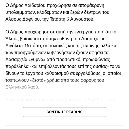
Ο Δήμος Χαϊδαρίου προχώρησε σε απομάκρυνη
υπολειμμάτων, κλαδεμάτων και ξερών δέντρων του
Άλσους Δαφνίου, την Τετάρτη 5 Αυγούστου.
Ο Δήμος προχώρησε σε αυτή την ενεέργεια παρ’ ότι το
Άλσος βρίσκεται υπό την ευθύνη του Δασαρχείου
Αιγάλεω. Ωστόσο, οι πολιτικές και της τωρινής αλλά και
των προηγούμενων κυβερνήσεων έχουν αφήσει τα
Δασαρχεία «γυμνά» από προσωπικό, προωθώντας
παράλληλα -και επιβάλλοντάς τους επί της ουσίας- το να
δίνουν το έργο του καθαρισμού σε εργολάβους, οι οποίοι
τσεπώνουν «ζεστό» χρήμα από τους φόρους του
Ελληνικού λαού.
Είναι χαρακτηριστικό ότι στο Δασαρχείο Αιγάλεω, που
έχει στην ευθύνη του μια έκταση ευθύνης που φτάνει μέχρι
CONTINUE READING
το Πόρτο Γερμενό, δεν υπάρχει ούτε ένας μόνιμος
δασεργάτης! Επίσης, υπήρχε παλιότερα από το
Δασαρχείο μόνιμο προσωπικό για το Άλσος Δαφνίου,