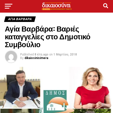
ΑΓΙΑ ΒΑΡΒΑΡΑ
Αγία Βαρβάρα: Βαριές
καταγγελίες στο Δημοτικό
Συμβούλιο
Published
8 έτη ago
on
1 Μαρτίου, 2018
By
dikaiosinisimera