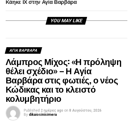
Κάηκε ΙΧ στην Αγία Βαρβάρα
YOU MAY LIKE
ΑΓΙΑ ΒΑΡΒΑΡΑ
Λάμπρος Μίχος: «Η πρόληψη
θέλει σχέδιο» – Η Αγία
Βαρβάρα στις φωτιές, ο νέος
Κώδικας και το κλειστό
κολυμβητήριο
Published
2 ημέρες ago
on
8 Αυγούστου, 2026
By
dikaiosinisimera