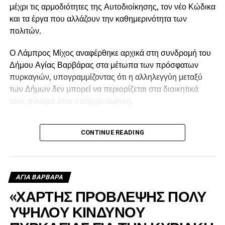
μέχρι τις αρμοδιότητες της Αυτοδιοίκησης, τον νέο Κώδικα
και τα έργα που αλλάζουν την καθημερινότητα των
πολιτών.
Ο Λάμπρος Μίχος αναφέρθηκε αρχικά στη συνδρομή του
Δήμου Αγίας Βαρβάρας στα μέτωπα των πρόσφατων
πυρκαγιών, υπογραμμίζοντας ότι η αλληλεγγύη μεταξύ
των Δήμων δεν μπορεί να περιορίζεται στα διοικητικά
τους σύνορα όταν υπάρχει ανάγκη.
Όπως εξήγησε, ο Δήμος έστειλε υδροφόρα στις πληγείσες
CONTINUE READING
περιοχές, η οποία αρχικά χρησιμοποιήθηκε για τον
ανεφοδιασμό των δεξαμενών από τις οποίες έπαιρναν
νερό τα ελικόπτερα, ενώ μετά τη δύση του ήλιου συνέχισε
να τροφοδοτεί με νερό τα πυροσβεστικά οχήματα.
ΑΓΙΑ ΒΑΡΒΑΡΑ
«ΧΑΡΤΗΣ ΠΡΟΒΛΕΨΗΣ ΠΟΛΥ
ΥΨΗΛΟΥ ΚΙΝΔΥΝΟΥ