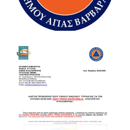
«Ό,τι μπορούσαμε κάναμε», σημείωσε χαρακτηριστικά,
προσθέτοντας ότι υπήρξε παράλληλη συνδρομή και σε
καταφύγια που χρειάζονταν υποστήριξη.
«Το πρώτο είναι να υπάρχει σχέδιο»