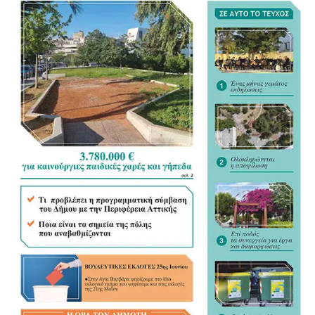
Για τον νέο Κώδικα της Αυτοδιοίκησης αναγνώρισε ως
σημαντικό βήμα τη συγκέντρωση της διάσπαρτης
νομοθεσίας σε ένα ενιαίο κείμενο, άσκησε όμως κριτική
στον τρόπο με τον οποίο διαμορφώνεται. «Η
Αυτοδιοίκηση ξέρει τι Αυτοδιοίκηση θέλει», σημείωσε,
υποστηρίζοντας ότι οι Δήμοι θα έπρεπε να έχουν πολύ
πιο καθοριστικό ρόλο στη διαμόρφωση του νέου
πλαισίου.
«Τα ουσιώδη είναι οι αρμοδιότητες και οι πόροι»