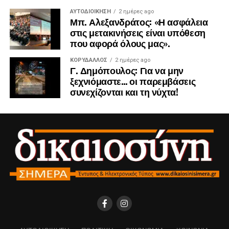
ΑΥΤΟΔΙΟΊΚΗΣΗ
2 ημέρες ago
Μπ. Αλεξανδράτος: «Η ασφάλεια
στις μετακινήσεις είναι υπόθεση
που αφορά όλους μας».
ΚΟΡΥΔΑΛΛΟΣ
2 ημέρες ago
Γ. Δημόπουλος: Για να μην
ξεχνιόμαστε… οι παρεμβάσεις
συνεχίζονται και τη νύχτα!