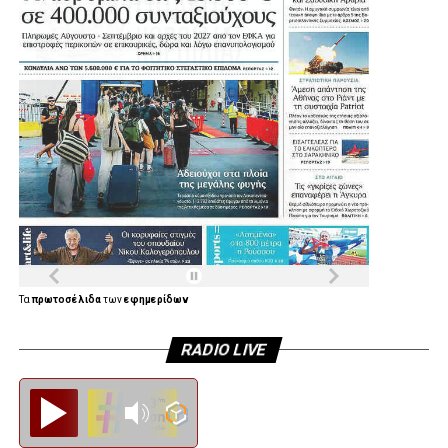
συλλόγους και συνολικά στους κατοίκους της πόλης.
Η Συνέντευξη του Δημάρχου Αγίας Βαρβάρας:
Τα
πρωτοσέλιδα
των
εφημερίδων
RADIO LIVE
Diesi FM