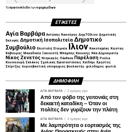
Τα
πρωτοσέλιδα
των
εφημερίδων
ΕΤΙΚΈΤΕΣ
.
Αγία Βαρβάρα
Αντώνης Κακούρης
ΔημΤΟΙλιου
Δημοτικές
Δημοτικό
Δημοτική Ισοπολιτεία
Εκλογές
Ιλιον
Συμβούλιο
Επιστολή
Εταιρεία
Κακοτεχνίες
Κώστας
Κάβουρας
Μακεδονία Ξακουστή
Μπαμπης Καουκης
Νέα Δημοκρατία
Νίκος Ζενετος
Παρέλαση
Ντηνιακός
Πάνθεον
Ρούλα
Κουσκουρή
Σελέκος
Σχολικές Εγκαταστάσεις
Χαϊδάρι
Χρηστος
Σπίρτζης
πυροσβεστική
υποψηφιος βουλευτής
φιλοδημος
φωτιά
ΔΗΜΟΦΙΛΉ
ΑΓΙΑ ΒΑΡΒΑΡΑ
2 ημέρες ago
Από τον φόβο της γειτονιάς στη
δεκαετή καταδίκη – Όταν οι
πολίτες δεν γυρίζουν την πλάτη
ΑΓΙΑ ΒΑΡΒΑΡΑ
2 ημέρες ago
Με λαμπρότητα ο εορτασμός της
Αγίας Παρασκευής στην Αγία