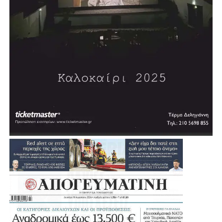
Σύμφωνα με τον σχεδιασμό, η διαδικασία δημοπράτησης
αναμένεται να ξεκινήσει μέσα στη χρονιά, με τον δήμαρχο
να εκφράζει την εκτίμηση ότι σε περίπου δύο χρόνια η
πόλη θα διαθέτει ένα σύγχρονο κλειστό κολυμβητήριο.
«Θέλουμε πολύ να το υποστηρίξουμε αυτό και να
δώσουμε μία διέξοδο», σημείωσε, εξηγώντας ότι σήμερα
πολλοί κάτοικοι και παιδιά της Αγίας Βαρβάρας
αναγκάζονται να χρησιμοποιούν κολυμβητήρια γειτονικών
Δήμων.
Μια παρέμβαση που έρχεται να ενισχύσει ακόμη
περισσότερο τις αθλητικές υποδομές της Αγίας Βαρβάρας
και να δώσει νέες δυνατότητες άθλησης στα παιδιά, στους