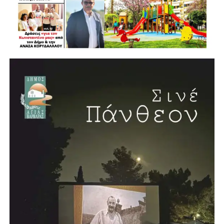
ολόκληρη τη ζωή του πολίτη, «από τη στιγμή που
γεννιέται, μεγαλώνει, μορφώνεται και εργάζεται»,
διαμορφώνοντας τελικά αυτό που ονομάζουμε ποιότητα
ζωής.
Νέο κλειστό κολυμβητήριο στην Αγία Βαρβάρα
Η συνέντευξη έκλεισε με μία ιδιαίτερα θετική είδηση για
την πόλη. Ο Λάμπρος Μίχος επιβεβαίωσε ότι προχωρά η
δημιουργία νέου κλειστού κολυμβητηρίου στην Αγία
Βαρβάρα, με πισίνα μήκους 25 μέτρων. Το έργο, όπως
ανέφερε, προωθείται σε συνεργασία με την Περιφέρεια και
πρόκειται να κατασκευαστεί σε χώρο χαρακτηρισμένο για
αθλητικές εγκαταστάσεις.